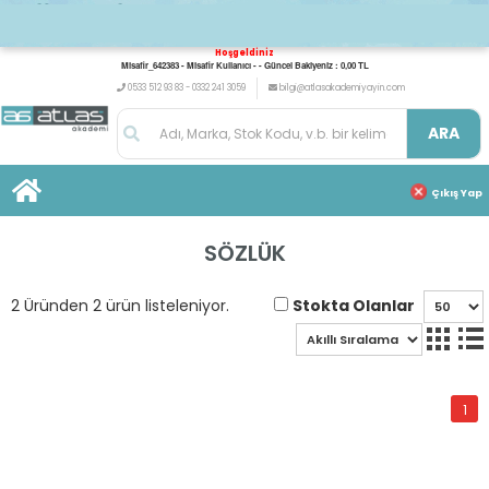
Hoşgeldiniz
Misafir_642383 - Misafir Kullanıcı - - Güncel Bakiyeniz : 0,00 TL
0533 512 93 83 - 0332 241 3059
bilgi@atlasakademiyayin.com
ARA
Çıkış Yap
SÖZLÜK
Stokta Olanlar
2 Üründen 2 ürün listeleniyor.
1