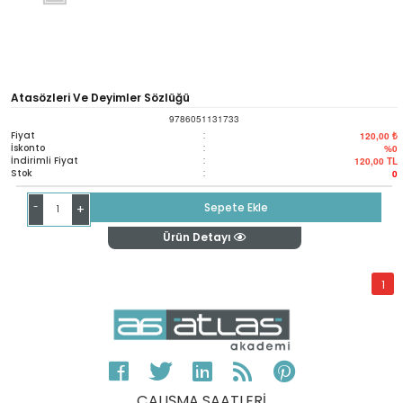
Atasözleri Ve Deyimler Sözlüğü
9786051131733
Fiyat
:
120,00 ₺
İskonto
:
%0
İndirimli Fiyat
:
120,00
TL
Stok
:
0
-
Sepete Ekle
+
Ürün Detayı
1
ÇALIŞMA SAATLERİ