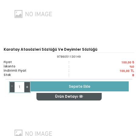
Karatay Atasözleri Sözlüğü Ve Deyimler Sözlüğü
9786051130149
Fiyat
:
100,00 ₺
İskonto
:
%0
İndirimli Fiyat
:
100,00
TL
Stok
:
0
-
Sepete Ekle
+
Ürün Detayı