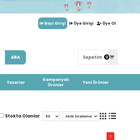
Bayi Girişi
Üye Girişi
Üye Ol
ARA
Sepetim
0
Kampanyalı
Yazarlar
Yeni Ürünler
Ürünler
Stokta Olanlar
1