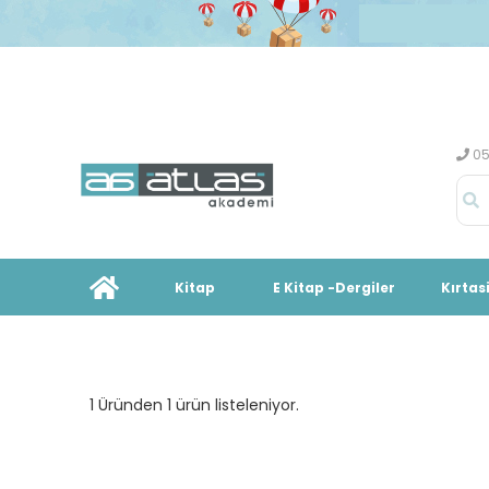
05
Kitap
E Kitap -Dergiler
Kırtas
1 Üründen 1 ürün listeleniyor.