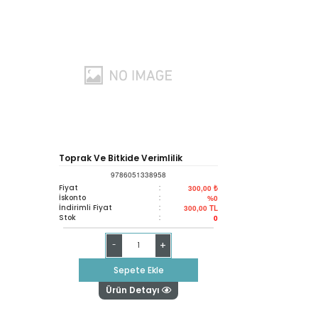
Toprak Ve Bitkide Verimlilik
9786051338958
Analizleri
Fiyat
:
300,00 ₺
İskonto
:
%0
İndirimli Fiyat
:
300,00
TL
Stok
:
0
+
-
Sepete Ekle
Ürün Detayı