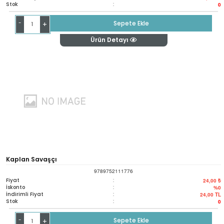
Stok
:
0
-
Sepete Ekle
+
Ürün Detayı
Kaplan Savaşçı
9789752111776
Fiyat
:
24,00 ₺
İskonto
:
%0
İndirimli Fiyat
:
24,00
TL
Stok
:
0
-
Sepete Ekle
+