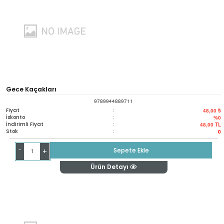
Gece Kaçakları
9789944889711
Fiyat
:
48,00 ₺
İskonto
:
%0
İndirimli Fiyat
:
48,00
TL
Stok
:
0
-
Sepete Ekle
+
Ürün Detayı