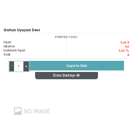
Gollun Uyuyan Devi
9789752112421
Fiyat
:
5,00 ₺
İskonto
:
%0
İndirimli Fiyat
:
5,00
TL
Stok
:
0
-
Sepete Ekle
+
Ürün Detayı