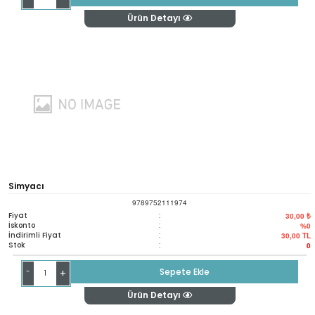
Ürün Detayı
Simyacı
9789752111974
Fiyat
:
30,00 ₺
İskonto
:
%0
İndirimli Fiyat
:
30,00
TL
Stok
:
0
-
Sepete Ekle
+
Ürün Detayı