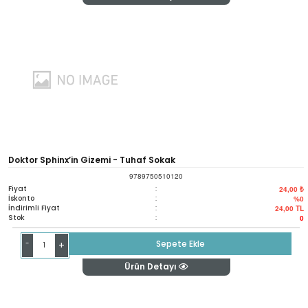
Doktor Sphinx’in Gizemi - Tuhaf Sokak
9789750510120
Fiyat
:
24,00 ₺
İskonto
:
%0
İndirimli Fiyat
:
24,00
TL
Stok
:
0
-
Sepete Ekle
+
Ürün Detayı