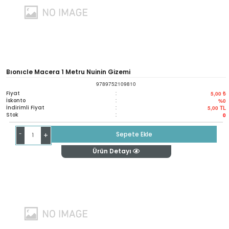
Bıonıcle Macera 1 Metru Nuinin Gizemi
9789752109810
Fiyat
:
5,00 ₺
İskonto
:
%0
İndirimli Fiyat
:
5,00
TL
Stok
:
0
-
Sepete Ekle
+
Ürün Detayı