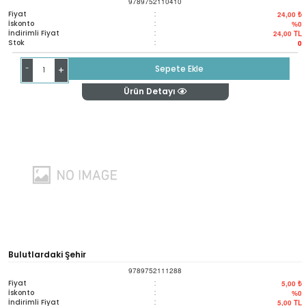
9789752110410
Fiyat
:
24,00 ₺
İskonto
:
%0
İndirimli Fiyat
:
24,00
TL
Stok
:
0
-
Sepete Ekle
+
Ürün Detayı
Bulutlardaki Şehir
9789752111288
Fiyat
:
5,00 ₺
İskonto
:
%0
İndirimli Fiyat
:
5,00
TL