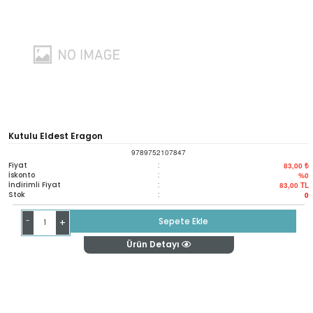
Kutulu Eldest Eragon
9789752107847
Fiyat
:
83,00 ₺
İskonto
:
%0
İndirimli Fiyat
:
83,00
TL
Stok
:
0
-
Sepete Ekle
+
Ürün Detayı