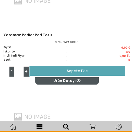
Yaramaz Periler Peri Tozu
9789752113985
Fiyat
:
9,00 ₺
İskonto
:
%0
İndirimli Fiyat
:
9,00
TL
Stok
:
0
-
Sepete Ekle
+
Ürün Detayı