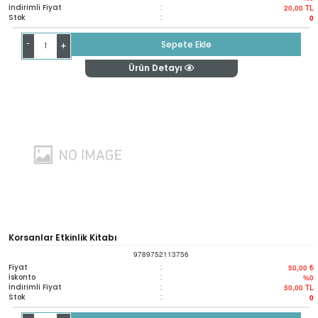
İndirimli Fiyat
:
20,00
TL
Stok
:
0
-
Sepete Ekle
+
Ürün Detayı
Korsanlar Etkinlik Kitabı
9789752113756
Fiyat
:
50,00 ₺
İskonto
:
%0
İndirimli Fiyat
:
50,00
TL
Stok
:
0