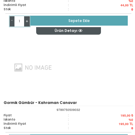
İskonto
:
%0
İndirimli Fiyat
:
44,00
TL
Stok
:
0
-
Sepete Ekle
+
Ürün Detayı
Gormik Gümbür - Kahraman Canavar
9789750509032
Fiyat
:
195,00 ₺
İskonto
:
%0
İndirimli Fiyat
:
195,00
TL
Stok
:
0