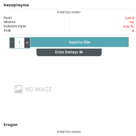
Hesaplaşma
9789752104587
Fiyat
:
4,00 ₺
İskonto
:
%0
İndirimli Fiyat
:
4,00
TL
Stok
:
0
-
Sepete Ekle
+
Ürün Detayı
Eragon
9789752105034