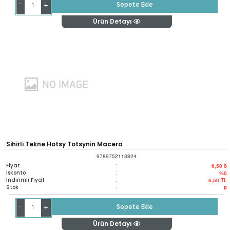
-
Sepete Ekle
+
Ürün Detayı
Sihirli Tekne Hotsy Totsynin Macera
9789752113824
Fiyat
:
6,50 ₺
İskonto
:
%0
İndirimli Fiyat
:
6,50
TL
Stok
:
0
-
Sepete Ekle
+
Ürün Detayı