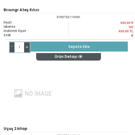
Brısıngr Ateş Kılıcı
9789752110090
Fiyat
:
635,00 ₺
İskonto
:
%0
İndirimli Fiyat
:
635,00
TL
Stok
:
0
-
Sepete Ekle
+
Ürün Detayı
Uçuş 2.kitap