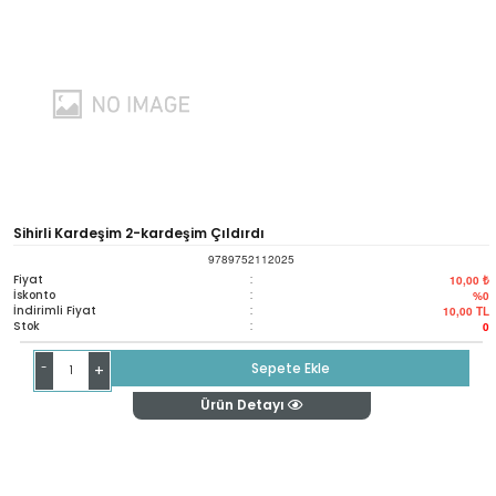
Sihirli Kardeşim 2-kardeşim Çıldırdı
9789752112025
Fiyat
:
10,00 ₺
İskonto
:
%0
İndirimli Fiyat
:
10,00
TL
Stok
:
0
-
Sepete Ekle
+
Ürün Detayı