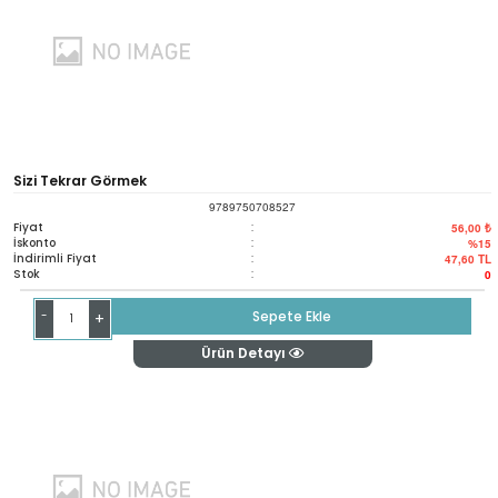
Sizi Tekrar Görmek
9789750708527
Fiyat
:
56,00 ₺
İskonto
:
%15
İndirimli Fiyat
:
47,60
TL
Stok
:
0
-
Sepete Ekle
+
Ürün Detayı