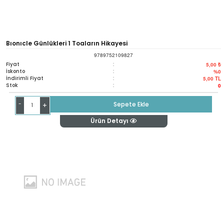
Bıonıcle Günlükleri 1 Toaların Hikayesi
9789752109827
Fiyat
:
5,00 ₺
İskonto
:
%0
İndirimli Fiyat
:
5,00
TL
Stok
:
0
-
Sepete Ekle
+
Ürün Detayı