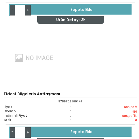
-
Sepete Ekle
+
Ürün Detayı
Eldest Bilgelerin Antlaşması
9789752106147
Fiyat
:
605,00 ₺
İskonto
:
%0
İndirimli Fiyat
:
605,00
TL
Stok
:
0
-
Sepete Ekle
+