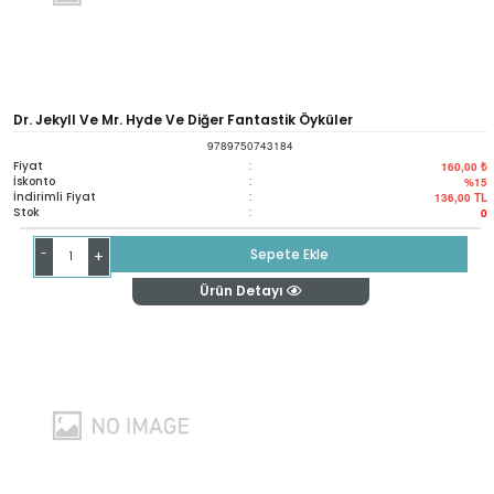
Dr. Jekyll Ve Mr. Hyde Ve Diğer Fantastik Öyküler
9789750743184
Fiyat
:
160,00 ₺
İskonto
:
%15
İndirimli Fiyat
:
136,00
TL
Stok
:
0
-
Sepete Ekle
+
Ürün Detayı