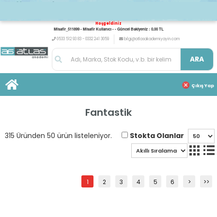
Hoşgeldiniz
Misafir_511899 - Misafir Kullanıcı - - Güncel Bakiyeniz : 0,00 TL
0533 512 93 83 - 0332 241 3059
bilgi@atlasakademiyayin.com
ARA
Çıkış Yap
Fantastik
Stokta Olanlar
315 Üründen 50 ürün listeleniyor.
1
2
3
4
5
6
>
>>