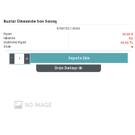
Buzlar Ülkesinde Son Savaş
9789752118065
Fiyat
:
35,00 ₺
İskonto
:
%0
İndirimli Fiyat
:
35,00
TL
Stok
:
0
-
Sepete Ekle
+
Ürün Detayı