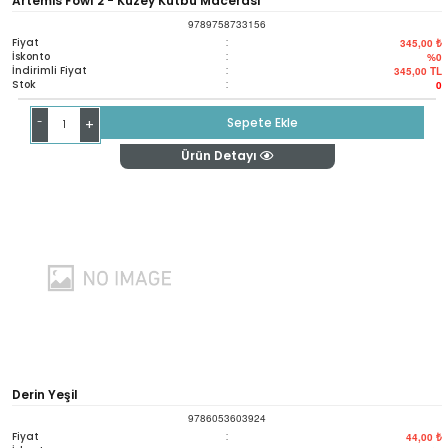
Artemis Fowl 2 - Kuzey Kutbu Macerası
9789758733156
Fiyat
:
345,00 ₺
İskonto
:
%0
İndirimli Fiyat
:
345,00
TL
Stok
:
0
-
Sepete Ekle
+
Ürün Detayı
Derin Yeşil
9786053603924
Fiyat
:
44,00 ₺