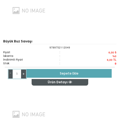
Büyük Buz Savaşı
9789752112049
Fiyat
:
6,00 ₺
İskonto
:
%0
İndirimli Fiyat
:
6,00
TL
Stok
:
0
-
Sepete Ekle
+
Ürün Detayı