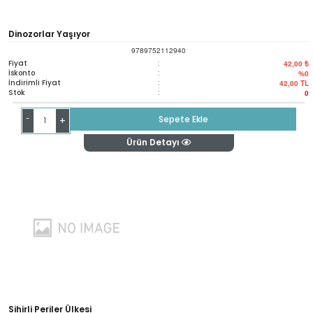
Dinozorlar Yaşıyor
9789752112940
Fiyat
:
42,00 ₺
İskonto
:
%0
İndirimli Fiyat
:
42,00
TL
Stok
:
0
-
Sepete Ekle
+
Ürün Detayı
Sihirli Periler Ülkesi