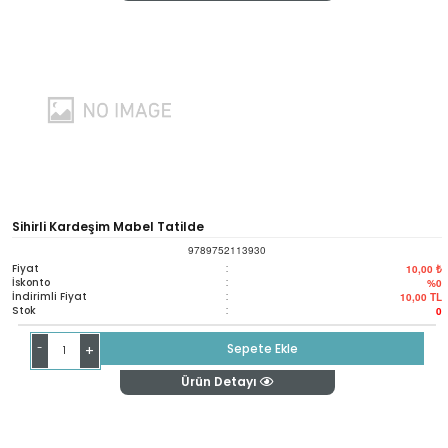
Sihirli Kardeşim Mabel Tatilde
9789752113930
Fiyat
:
10,00 ₺
İskonto
:
%0
İndirimli Fiyat
:
10,00
TL
Stok
:
0
-
Sepete Ekle
+
Ürün Detayı