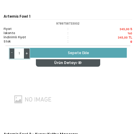
Artemis Fowl 1
9789758733002
Fiyat
:
345,00 ₺
İskonto
:
%0
İndirimli Fiyat
:
345,00
TL
Stok
:
0
-
Sepete Ekle
+
Ürün Detayı