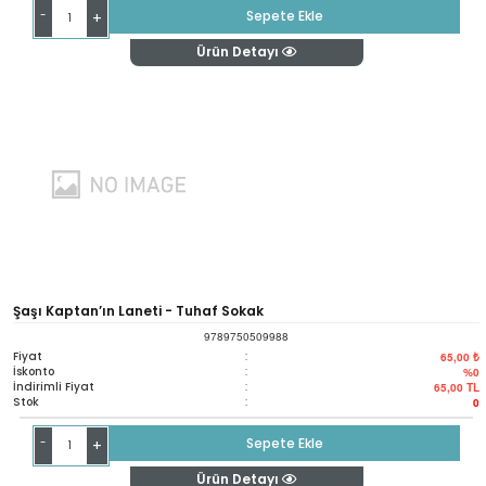
-
Sepete Ekle
+
Ürün Detayı
Şaşı Kaptan’ın Laneti - Tuhaf Sokak
9789750509988
Fiyat
:
65,00 ₺
İskonto
:
%0
İndirimli Fiyat
:
65,00
TL
Stok
:
0
-
Sepete Ekle
+
Ürün Detayı