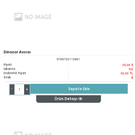
Dinozor Avcısı
9789752113961
Fiyat
:
35,00 ₺
İskonto
:
%0
İndirimli Fiyat
:
35,00
TL
Stok
:
0
-
Sepete Ekle
+
Ürün Detayı