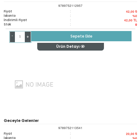
9789752112957
Fiyat
:
42,00 ₺
İskonto
:
%0
İndirimli Fiyat
:
42,00
TL
Stok
:
0
-
Sepete Ekle
+
Ürün Detayı
Geceyle Gelenler
9789752113541
Fiyat
:
20,00 ₺
İskonto
:
%0