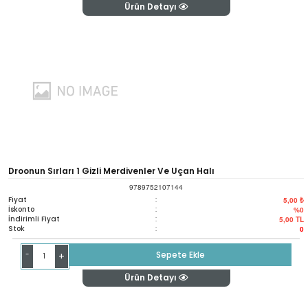
Ürün Detayı
Droonun Sırları 1 Gizli Merdivenler Ve Uçan Halı
9789752107144
Fiyat
:
5,00 ₺
İskonto
:
%0
İndirimli Fiyat
:
5,00
TL
Stok
:
0
-
Sepete Ekle
+
Ürün Detayı