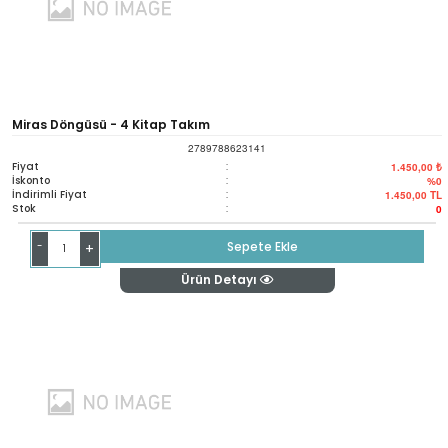
Miras Döngüsü - 4 Kitap Takım
2789788623141
Fiyat
:
1.450,00 ₺
İskonto
:
%0
İndirimli Fiyat
:
1.450,00
TL
Stok
:
0
-
Sepete Ekle
+
Ürün Detayı