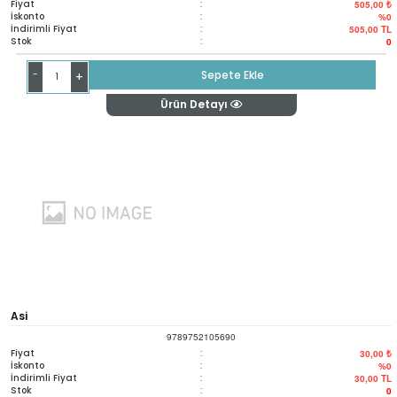
Fiyat
:
505,00 ₺
İskonto
:
%0
İndirimli Fiyat
:
505,00
TL
Stok
:
0
-
Sepete Ekle
+
Ürün Detayı
Asi
9789752105690
Fiyat
:
30,00 ₺
İskonto
:
%0
İndirimli Fiyat
:
30,00
TL
Stok
:
0