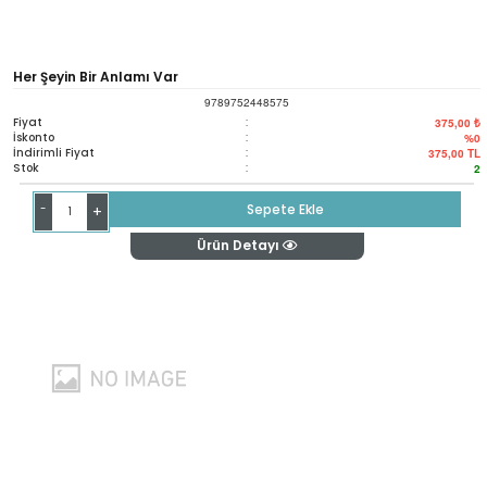
Her Şeyin Bir Anlamı Var
9789752448575
Fiyat
:
375,00 ₺
İskonto
:
%0
İndirimli Fiyat
:
375,00
TL
Stok
:
2
-
Sepete Ekle
+
Ürün Detayı