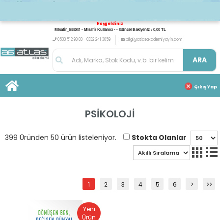
Hoşgeldiniz
Misafir_644041 - Misafir Kullanıcı - - Güncel Bakiyeniz : 0,00 TL
0533 512 93 83 - 0332 241 3059
bilgi@atlasakademiyayin.com
ARA
Çıkış Yap
PSİKOLOJİ
Stokta Olanlar
399 Üründen 50 ürün listeleniyor.
1
2
3
4
5
6
>
>>
Yeni
Ürün