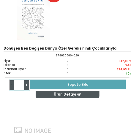
Dönüşen Ben Değişen Dünya Özel Gereksinimli Çocuklarıyla
9786255604026
Dönüşen Ebevenler
Fiyat
:
347,00 ₺
İskonto
:
%15
İndirimli Fiyat
:
294,95
TL
Stok
:
10+
-
Sepete Ekle
+
Ürün Detayı