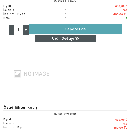
9786254106279
Fiyat
:
400,00 ₺
İskonto
:
%0
İndirimli Fiyat
:
400,00
TL
Stok
:
2
-
Sepete Ekle
+
Ürün Detayı
Özgürlükten Kaçış
9786050204391
Fiyat
:
450,00 ₺
İskonto
:
%0
İndirimli Fiyat
:
450,00
TL