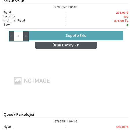
Kaygı Çağı
9786057838513
Fiyat
:
275,00 ₺
İskonto
:
%0
İndirimli Fiyat
:
275,00
TL
Stok
:
5
-
Sepete Ekle
+
Ürün Detayı
Çocuk Psikolojisi
9789751416445
Fiyat
:
450,00 ₺