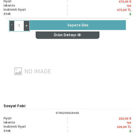
Fiyat
:
475,00 ₺
İskonto
:
%0
İndirimli Fiyat
:
475,00
TL
Stok
:
2
-
Sepete Ekle
+
Ürün Detayı
Sosyal Fobi
9786256608498
Fiyat
:
220,00 ₺
İskonto
:
%0
İndirimli Fiyat
:
220,00
TL
Stok
:
2