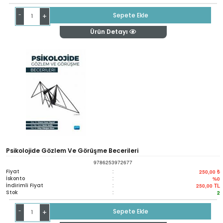
-
Sepete Ekle
+
Ürün Detayı
Psikolojide Gözlem Ve Görüşme Becerileri
9786253972677
Fiyat
:
250,00 ₺
İskonto
:
%0
İndirimli Fiyat
:
250,00
TL
Stok
:
2
-
Sepete Ekle
+