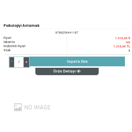
Psikolojiyi Anlamak
9786256441187
Fiyat
:
1.315,00 ₺
İskonto
:
%0
İndirimli Fiyat
:
1.315,00
TL
Stok
:
2
-
Sepete Ekle
+
Ürün Detayı