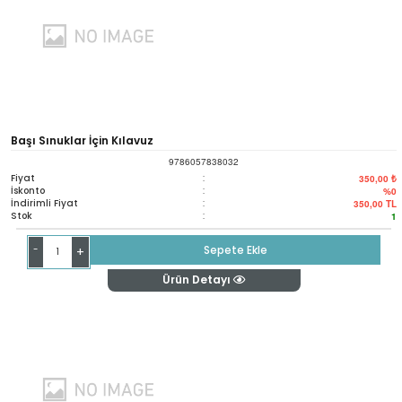
Başı Sınuklar İçin Kılavuz
9786057838032
Fiyat
:
350,00 ₺
İskonto
:
%0
İndirimli Fiyat
:
350,00
TL
Stok
:
1
-
Sepete Ekle
+
Ürün Detayı