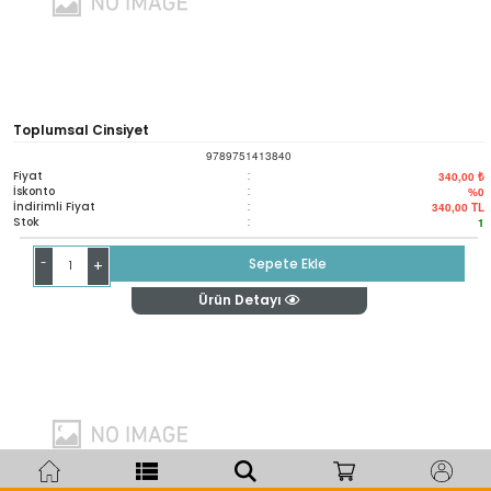
Toplumsal Cinsiyet
9789751413840
Fiyat
:
340,00 ₺
İskonto
:
%0
İndirimli Fiyat
:
340,00
TL
Stok
:
1
-
Sepete Ekle
+
Ürün Detayı