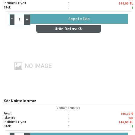
İndirimli Fiyat
:
345,00
TL
Stok
:
1
-
Sepete Ekle
+
Ürün Detayı
Kör Noktalarımız
9786257706391
Fiyat
:
145,00 ₺
İskonto
:
%0
İndirimli Fiyat
:
145,00
TL
Stok
:
1