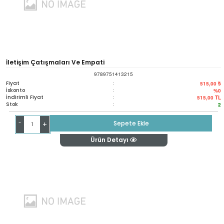
İletişim Çatışmaları Ve Empati
9789751413215
Fiyat
:
515,00 ₺
İskonto
:
%0
İndirimli Fiyat
:
515,00
TL
Stok
:
2
-
Sepete Ekle
+
Ürün Detayı