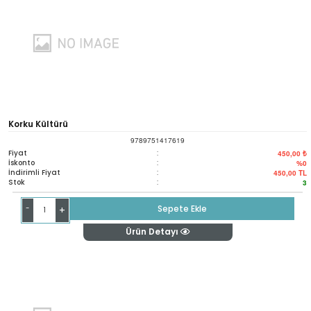
Korku Kültürü
9789751417619
Fiyat
:
450,00 ₺
İskonto
:
%0
İndirimli Fiyat
:
450,00
TL
Stok
:
3
-
Sepete Ekle
+
Ürün Detayı