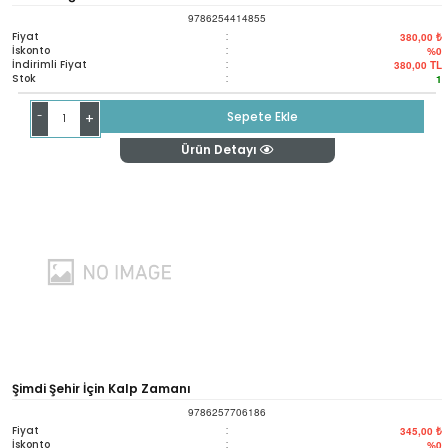
9786254414855
Fiyat
:
380,00 ₺
İskonto
:
%0
İndirimli Fiyat
:
380,00
TL
Stok
:
1
-
Sepete Ekle
+
Ürün Detayı
Şimdi Şehir İçin Kalp Zamanı
9786257706186
Fiyat
:
345,00 ₺
İskonto
:
%0