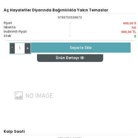
Aç Hayaletler Diyarında Bağımlılıkla Yakın Temaslar
9789750538872
Fiyat
:
695,00 ₺
İskonto
:
%0
İndirimli Fiyat
:
695,00
TL
Stok
:
2
-
Sepete Ekle
+
Ürün Detayı
Kalp Saati