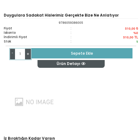
Duygulara Sadakat Hislerimiz Gerçekte Bize Ne Anlatıyor
9786059386005
Fiyat
:
510,00 ₺
İskonto
:
%0
İndirimli Fiyat
:
510,00
TL
Stok
:
1
-
Sepete Ekle
+
Ürün Detayı
İz Bıraktığın Kadar Varsın