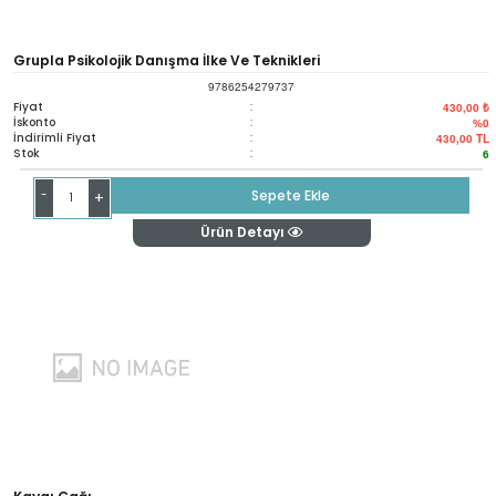
Grupla Psikolojik Danışma İlke Ve Teknikleri
9786254279737
Fiyat
:
430,00 ₺
İskonto
:
%0
İndirimli Fiyat
:
430,00
TL
Stok
:
6
-
Sepete Ekle
+
Ürün Detayı