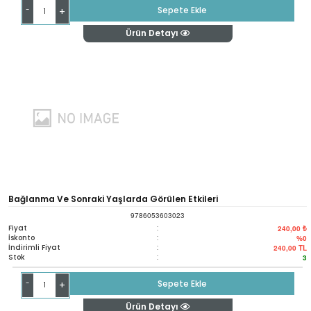
-
Sepete Ekle
+
Ürün Detayı
Bağlanma Ve Sonraki Yaşlarda Görülen Etkileri
9786053603023
Fiyat
:
240,00 ₺
İskonto
:
%0
İndirimli Fiyat
:
240,00
TL
Stok
:
3
-
Sepete Ekle
+
Ürün Detayı