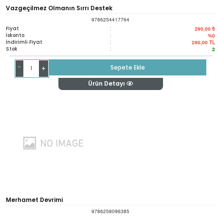
Vazgeçilmez Olmanın Sırrı Destek
9786254417764
Fiyat
:
290,00 ₺
İskonto
:
%0
İndirimli Fiyat
:
290,00
TL
Stok
:
2
-
Sepete Ekle
+
Ürün Detayı
Merhamet Devrimi
9786258096385