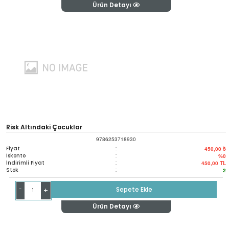
Ürün Detayı
Risk Altındaki Çocuklar
9786253718930
Fiyat
:
450,00 ₺
İskonto
:
%0
İndirimli Fiyat
:
450,00
TL
Stok
:
2
-
Sepete Ekle
+
Ürün Detayı