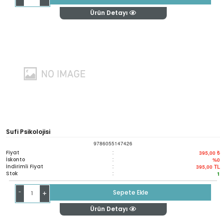
Ürün Detayı
Sufi Psikolojisi
9786055147426
Fiyat
:
395,00 ₺
İskonto
:
%0
İndirimli Fiyat
:
395,00
TL
Stok
:
1
-
Sepete Ekle
+
Ürün Detayı