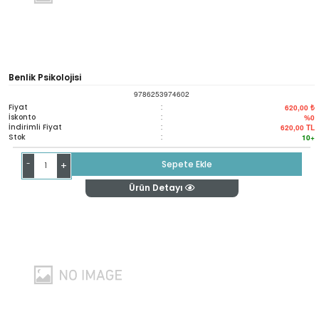
Benlik Psikolojisi
9786253974602
Fiyat
:
620,00 ₺
İskonto
:
%0
İndirimli Fiyat
:
620,00
TL
Stok
:
10+
-
Sepete Ekle
+
Ürün Detayı