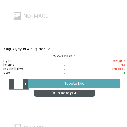
Küçük Şeyler 4 - Eşitler Evi
9789751413314
Fiyat
:
370,00 ₺
İskonto
:
%0
İndirimli Fiyat
:
370,00
TL
Stok
:
1
-
Sepete Ekle
+
Ürün Detayı