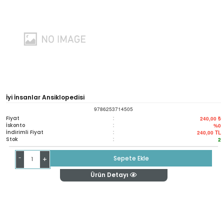
İyi İnsanlar Ansiklopedisi
9786253714505
Fiyat
:
240,00 ₺
İskonto
:
%0
İndirimli Fiyat
:
240,00
TL
Stok
:
2
-
Sepete Ekle
+
Ürün Detayı