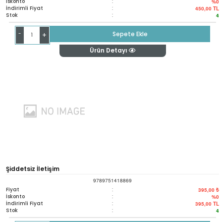
İskonto
:
%0
İndirimli Fiyat
:
450,00
TL
Stok
:
4
-
Sepete Ekle
+
Ürün Detayı
Şiddetsiz İletişim
9789751418869
Fiyat
:
395,00 ₺
İskonto
:
%0
İndirimli Fiyat
:
395,00
TL
Stok
:
4