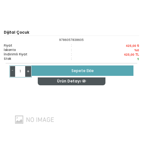
Dijital Çocuk
9786057838605
Fiyat
:
425,00 ₺
İskonto
:
%0
İndirimli Fiyat
:
425,00
TL
Stok
:
1
-
Sepete Ekle
+
Ürün Detayı