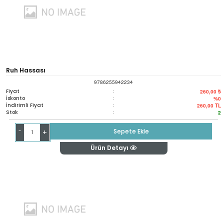
Ruh Hassası
9786255942234
Fiyat
:
260,00 ₺
İskonto
:
%0
İndirimli Fiyat
:
260,00
TL
Stok
:
2
-
Sepete Ekle
+
Ürün Detayı