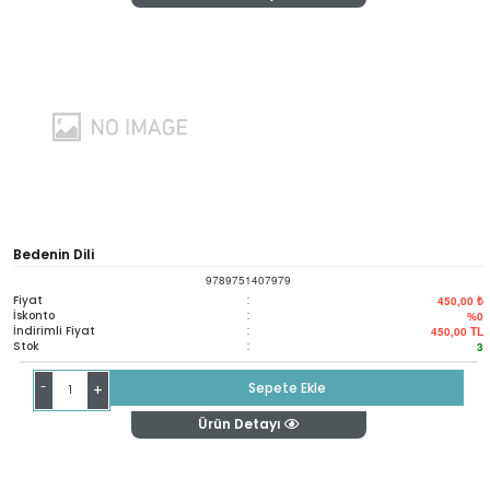
Bedenin Dili
9789751407979
Fiyat
:
450,00 ₺
İskonto
:
%0
İndirimli Fiyat
:
450,00
TL
Stok
:
3
-
Sepete Ekle
+
Ürün Detayı