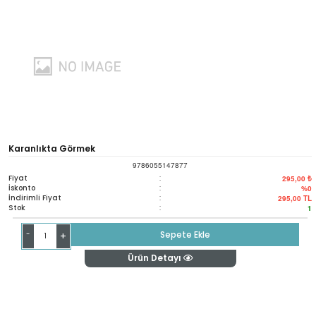
Karanlıkta Görmek
9786055147877
Fiyat
:
295,00 ₺
İskonto
:
%0
İndirimli Fiyat
:
295,00
TL
Stok
:
1
-
Sepete Ekle
+
Ürün Detayı