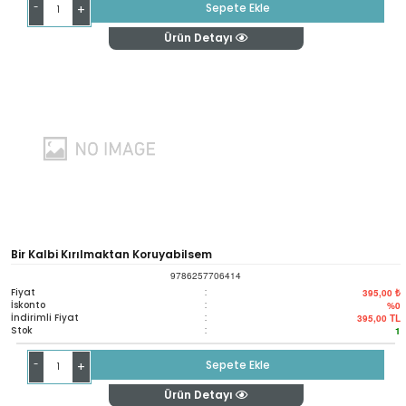
-
Sepete Ekle
+
Ürün Detayı
Bir Kalbi Kırılmaktan Koruyabilsem
9786257706414
Fiyat
:
395,00 ₺
İskonto
:
%0
İndirimli Fiyat
:
395,00
TL
Stok
:
1
-
Sepete Ekle
+
Ürün Detayı