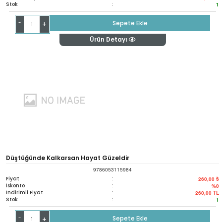
Stok
:
1
-
Sepete Ekle
+
Ürün Detayı
Düştüğünde Kalkarsan Hayat Güzeldir
9786053115984
Fiyat
:
260,00 ₺
İskonto
:
%0
İndirimli Fiyat
:
260,00
TL
Stok
:
1
-
Sepete Ekle
+