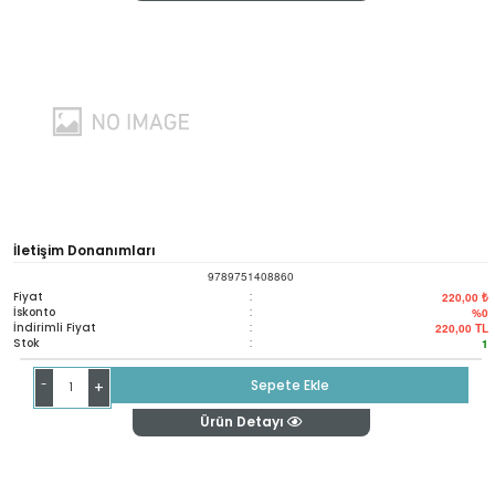
İletişim Donanımları
9789751408860
Fiyat
:
220,00 ₺
İskonto
:
%0
İndirimli Fiyat
:
220,00
TL
Stok
:
1
-
Sepete Ekle
+
Ürün Detayı