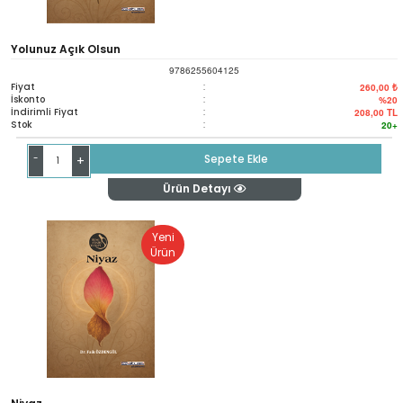
Yolunuz Açık Olsun
9786255604125
Fiyat
:
260,00 ₺
İskonto
:
%20
İndirimli Fiyat
:
208,00
TL
Stok
:
20+
-
Sepete Ekle
+
Ürün Detayı
Yeni
Ürün