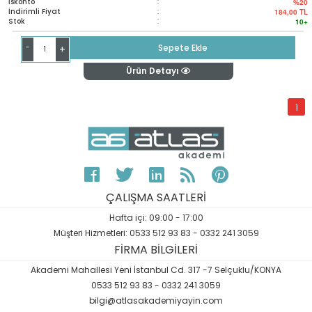
İskonto
:
%20
İndirimli Fiyat
:
184,00
TL
Stok
:
10+
-
Sepete Ekle
+
Ürün Detayı
1
ÇALIŞMA SAATLERİ
Hafta içi: 09:00 - 17:00
Müşteri Hizmetleri: 0533 512 93 83 - 0332 241 3059
FİRMA BİLGİLERİ
Akademi Mahallesi Yeni İstanbul Cd. 317 -7 Selçuklu/KONYA
0533 512 93 83 - 0332 241 3059
bilgi@atlasakademiyayin.com