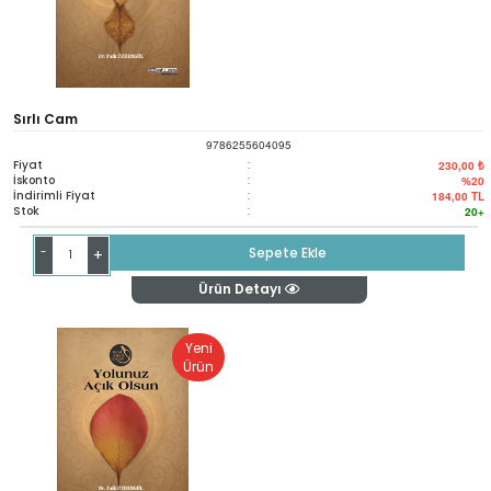
Sırlı Cam
9786255604095
Fiyat
:
230,00 ₺
İskonto
:
%20
İndirimli Fiyat
:
184,00
TL
Stok
:
20+
-
Sepete Ekle
+
Ürün Detayı
Yeni
Ürün