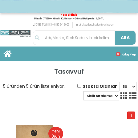
Hoşgeldiniz
Misafir_370260 - Misafir Kullanıcı - - Güncel Bakiyeniz : 0,00 TL
0533 512 93 83 - 0332 241 3059
bilgi@atlasakademiyayin.com
ARA
Çıkış Yap
Tasavvuf
Stokta Olanlar
5 Üründen 5 ürün listeleniyor.
1
Yeni
Ürün