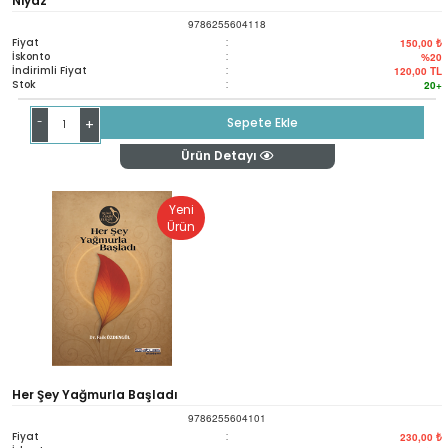
Niyaz
9786255604118
Fiyat
:
150,00 ₺
İskonto
:
%20
İndirimli Fiyat
:
120,00
TL
Stok
:
20+
-
Sepete Ekle
+
Ürün Detayı
Yeni
Ürün
Her Şey Yağmurla Başladı
9786255604101
Fiyat
:
230,00 ₺