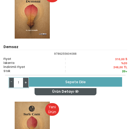
Demsaz
9786255604088
Fiyat
:
310,00 ₺
İskonto
:
%20
İndirimli Fiyat
:
248,00
TL
Stok
:
20+
-
Sepete Ekle
+
Ürün Detayı
Yeni
Ürün