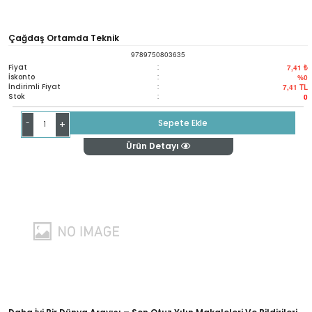
Çağdaş Ortamda Teknik
9789750803635
Fiyat
:
7,41 ₺
İskonto
:
%0
İndirimli Fiyat
:
7,41
TL
Stok
:
0
-
Sepete Ekle
+
Ürün Detayı