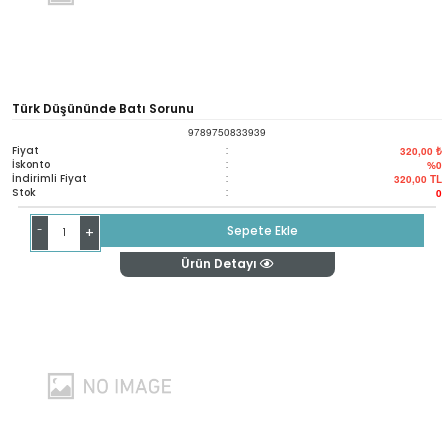
Türk Düşününde Batı Sorunu
9789750833939
Fiyat
:
320,00 ₺
İskonto
:
%0
İndirimli Fiyat
:
320,00
TL
Stok
:
0
-
Sepete Ekle
+
Ürün Detayı