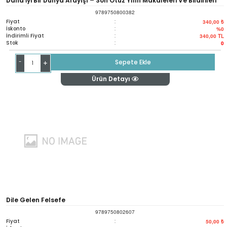
Daha İyi Bir Dünya Arayışı – Son Otuz Yılın Makaleleri Ve Bildirileri
9789750800382
Fiyat
:
340,00 ₺
İskonto
:
%0
İndirimli Fiyat
:
340,00
TL
Stok
:
0
-
Sepete Ekle
+
Ürün Detayı
Dile Gelen Felsefe
9789750802607
Fiyat
:
50,00 ₺