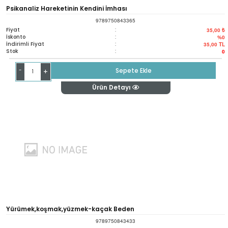
Psikanaliz Hareketinin Kendini İmhası
9789750843365
Fiyat
:
35,00 ₺
İskonto
:
%0
İndirimli Fiyat
:
35,00
TL
Stok
:
0
-
Sepete Ekle
+
Ürün Detayı
Yürümek,koşmak,yüzmek-kaçak Beden
9789750843433