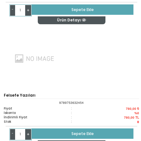
-
Sepete Ekle
+
Ürün Detayı
Felsefe Yazıları
9789753632454
Fiyat
:
780,00 ₺
İskonto
:
%0
İndirimli Fiyat
:
780,00
TL
Stok
:
0
-
Sepete Ekle
+