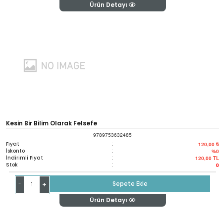
Ürün Detayı
Kesin Bir Bilim Olarak Felsefe
9789753632485
Fiyat
:
120,00 ₺
İskonto
:
%0
İndirimli Fiyat
:
120,00
TL
Stok
:
0
-
Sepete Ekle
+
Ürün Detayı