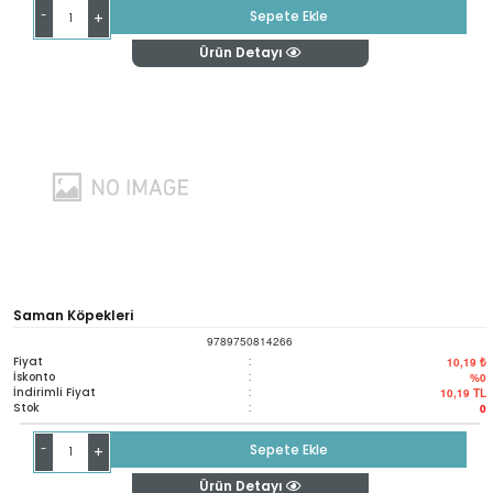
-
Sepete Ekle
+
Ürün Detayı
Saman Köpekleri
9789750814266
Fiyat
:
10,19 ₺
İskonto
:
%0
İndirimli Fiyat
:
10,19
TL
Stok
:
0
-
Sepete Ekle
+
Ürün Detayı