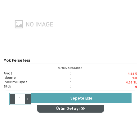
Yok Felsefesi
9789753633864
Fiyat
:
4,63 ₺
İskonto
:
%0
İndirimli Fiyat
:
4,63
TL
Stok
:
0
-
Sepete Ekle
+
Ürün Detayı