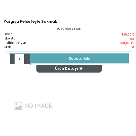
Yargıya Felsefeyle Bakmak
9789750835438
Fiyat
:
380,00 ₺
İskonto
:
%0
İndirimli Fiyat
:
380,00
TL
Stok
:
0
-
Sepete Ekle
+
Ürün Detayı