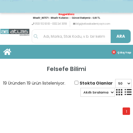
Hoşgeldiniz
Misafir_867571 - Misafir Kullanıcı - - Güncel Bakiyeniz : 0,00 TL
0533 512 93 83 - 0332 241 3059
bilgi@atlasakademiyayin.com
ARA
Çıkış Yap
Felsefe Bilimi
Stokta Olanlar
19 Üründen 19 ürün listeleniyor.
1