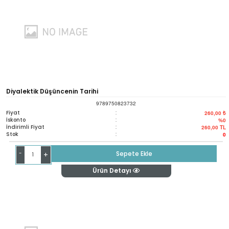
Diyalektik Düşüncenin Tarihi
9789750823732
Fiyat
:
260,00 ₺
İskonto
:
%0
İndirimli Fiyat
:
260,00
TL
Stok
:
0
-
Sepete Ekle
+
Ürün Detayı