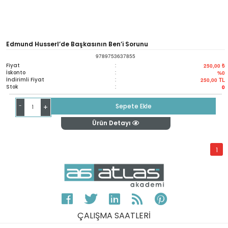
Edmund Husserl’de Başkasının Ben’i Sorunu
9789753637855
Fiyat
:
250,00 ₺
İskonto
:
%0
İndirimli Fiyat
:
250,00
TL
Stok
:
0
-
Sepete Ekle
+
Ürün Detayı
1
ÇALIŞMA SAATLERİ