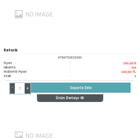
Retorik
9789753632560
Fiyat
:
240,00 ₺
İskonto
:
%0
İndirimli Fiyat
:
240,00
TL
Stok
:
1
-
Sepete Ekle
+
Ürün Detayı