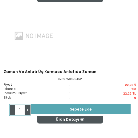
Zaman Ve Anlatı Üç Kurmaca Anlatıda Zaman
9789750822452
Fiyat
:
22,22 ₺
İskonto
:
%0
İndirimli Fiyat
:
22,22
TL
Stok
:
0
-
Sepete Ekle
+
Ürün Detayı