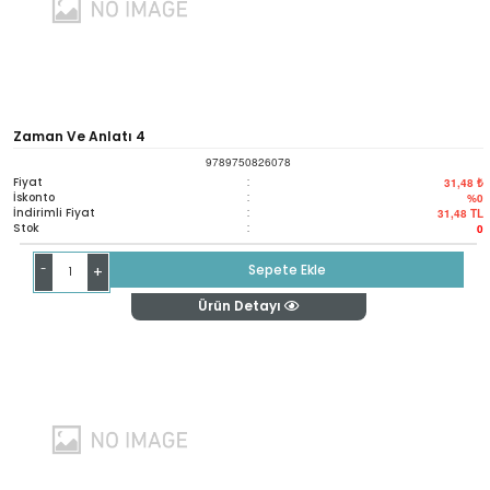
Zaman Ve Anlatı 4
9789750826078
Fiyat
:
31,48 ₺
İskonto
:
%0
İndirimli Fiyat
:
31,48
TL
Stok
:
0
-
Sepete Ekle
+
Ürün Detayı