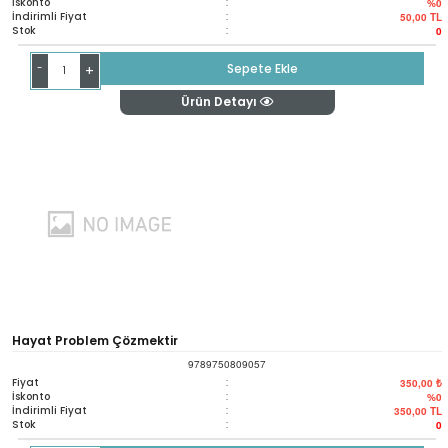
İskonto
:
%0
İndirimli Fiyat
:
50,00
TL
Stok
:
0
-
Sepete Ekle
+
Ürün Detayı
Hayat Problem Çözmektir
9789750809057
Fiyat
:
350,00 ₺
İskonto
:
%0
İndirimli Fiyat
:
350,00
TL
Stok
:
0