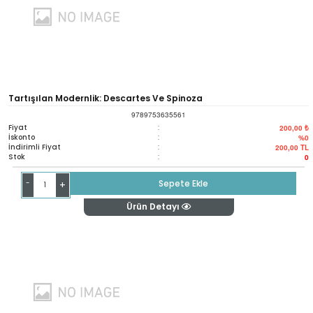
Tartışılan Modernlik: Descartes Ve Spinoza
9789753635561
Fiyat
:
200,00 ₺
İskonto
:
%0
İndirimli Fiyat
:
200,00
TL
Stok
:
0
-
Sepete Ekle
+
Ürün Detayı