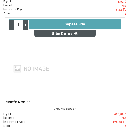
Fiyat
:
18,52 ₺
İskonto
:
%0
İndirimli Fiyat
:
18,52
TL
Stok
:
0
-
Sepete Ekle
+
Ürün Detayı
Felsefe Nedir?
9789753630887
Fiyat
:
420,00 ₺
İskonto
:
%0
İndirimli Fiyat
:
420,00
TL
Stok
:
0