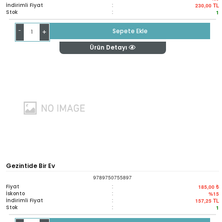
İndirimli Fiyat
:
230,00
TL
Stok
:
1
-
Sepete Ekle
+
Ürün Detayı
Gezintide Bir Ev
9789750755897
Fiyat
:
185,00 ₺
İskonto
:
%15
İndirimli Fiyat
:
157,25
TL
Stok
:
1