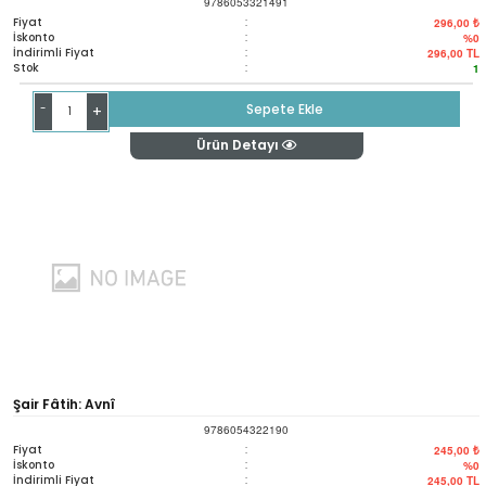
9786053321491
Fiyat
:
296,00 ₺
İskonto
:
%0
İndirimli Fiyat
:
296,00
TL
Stok
:
1
-
Sepete Ekle
+
Ürün Detayı
Şair Fâtih: Avnî
9786054322190
Fiyat
:
245,00 ₺
İskonto
:
%0
İndirimli Fiyat
:
245,00
TL