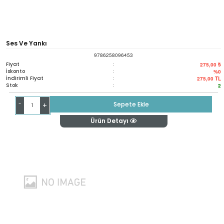
Ses Ve Yankı
9786258096453
Fiyat
:
275,00 ₺
İskonto
:
%0
İndirimli Fiyat
:
275,00
TL
Stok
:
2
-
Sepete Ekle
+
Ürün Detayı