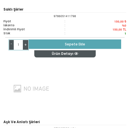
Saklı Şiirler
9786051411798
Fiyat
:
150,00 ₺
İskonto
:
%0
İndirimli Fiyat
:
150,00
TL
Stok
:
1
-
Sepete Ekle
+
Ürün Detayı
Aşk Ve Anlatı Şiirleri