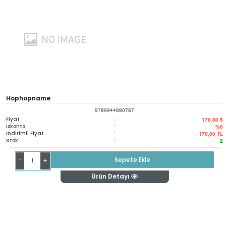
Hophopname
9789944880787
Fiyat
:
170,00 ₺
İskonto
:
%0
İndirimli Fiyat
:
170,00
TL
Stok
:
2
-
Sepete Ekle
+
Ürün Detayı