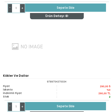
-
Sepete Ekle
+
Ürün Detayı
Kökler Ve Dallar
9789754370034
Fiyat
:
290,00 ₺
İskonto
:
%0
İndirimli Fiyat
:
290,00
TL
Stok
:
2
-
Sepete Ekle
+