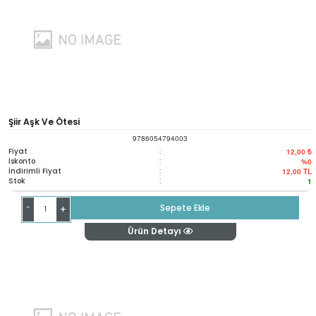
Şiir Aşk Ve Ötesi
9786054794003
Fiyat
:
12,00 ₺
İskonto
:
%0
İndirimli Fiyat
:
12,00
TL
Stok
:
1
-
Sepete Ekle
+
Ürün Detayı