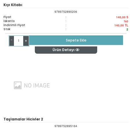
Kıyı Kitabı
9789752890206
Fiyat
:
140,00 ₺
İskonto
:
%0
İndirimli Fiyat
:
140,00
TL
Stok
:
2
-
Sepete Ekle
+
Ürün Detayı
Taşlamalar Hicivler 2
9789752895164