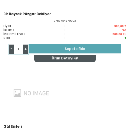
Bir Bayrak Rüzgar Bekliyor
9789754370003
Fiyat
:
300,00 ₺
İskonto
:
%0
İndirimli Fiyat
:
300,00
TL
Stok
:
1
-
Sepete Ekle
+
Ürün Detayı
Gül Şiirleri