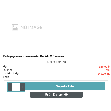
Kelepçemin Karasında Bir Ak Güvercin
9786254294143
Fiyat
:
240,00 ₺
İskonto
:
%0
İndirimli Fiyat
:
240,00
TL
Stok
:
1
-
Sepete Ekle
+
Ürün Detayı