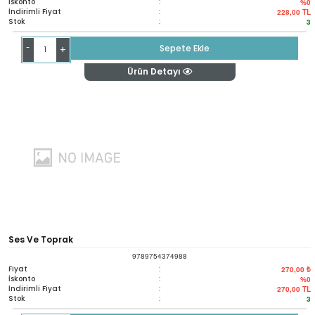
İskonto
:
%0
İndirimli Fiyat
:
228,00
TL
Stok
:
3
-
Sepete Ekle
+
Ürün Detayı
Ses Ve Toprak
9789754374988
Fiyat
:
270,00 ₺
İskonto
:
%0
İndirimli Fiyat
:
270,00
TL
Stok
:
3