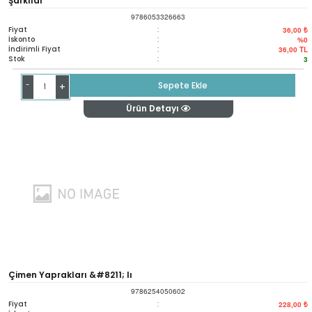
Şarkılar
9786053326663
Fiyat
:
36,00 ₺
İskonto
:
%0
İndirimli Fiyat
:
36,00
TL
Stok
:
3
-
Sepete Ekle
+
Ürün Detayı
Çimen Yaprakları &#8211; Iı
9786254050602
Fiyat
:
228,00 ₺