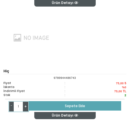
Ürün Detayı
Hiç
9789944486743
Fiyat
:
75,00 ₺
İskonto
:
%0
İndirimli Fiyat
:
75,00
TL
Stok
:
2
-
Sepete Ekle
+
Ürün Detayı