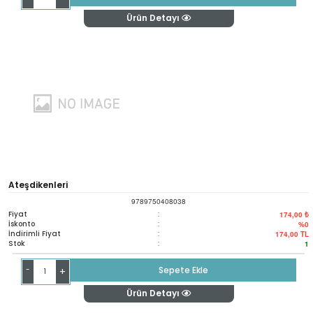
Ürün Detayı
Ateşdikenleri
9789750408038
Fiyat
:
174,00 ₺
İskonto
:
%0
İndirimli Fiyat
:
174,00
TL
Stok
:
1
-
Sepete Ekle
+
Ürün Detayı