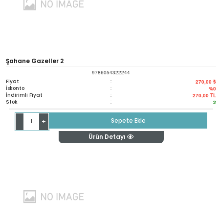
Şahane Gazeller 2
9786054322244
Fiyat
:
270,00 ₺
İskonto
:
%0
İndirimli Fiyat
:
270,00
TL
Stok
:
2
-
Sepete Ekle
+
Ürün Detayı