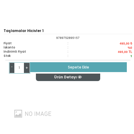
Taşlamalar Hicivler 1
9789752895157
Fiyat
:
495,00 ₺
İskonto
:
%0
İndirimli Fiyat
:
495,00
TL
Stok
:
1
-
Sepete Ekle
+
Ürün Detayı