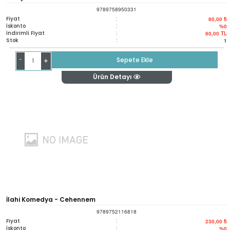
9789758950331
Fiyat
:
80,00 ₺
İskonto
:
%0
İndirimli Fiyat
:
80,00
TL
Stok
:
1
-
Sepete Ekle
+
Ürün Detayı
İlahi Komedya - Cehennem
9789752116818
Fiyat
:
230,00 ₺
İskonto
:
%0