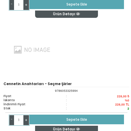
-
Sepete Ekle
+
Ürün Detayı
Cennetin Anahtarları - Seçme Şiirler
9786053325994
Fiyat
:
228,00 ₺
İskonto
:
%0
İndirimli Fiyat
:
228,00
TL
Stok
:
2
-
Sepete Ekle
+
Ürün Detayı