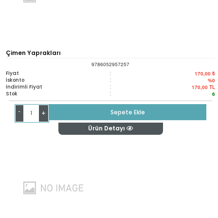
Çimen Yaprakları
9786052957257
Fiyat
:
170,00 ₺
İskonto
:
%0
İndirimli Fiyat
:
170,00
TL
Stok
:
6
-
Sepete Ekle
+
Ürün Detayı