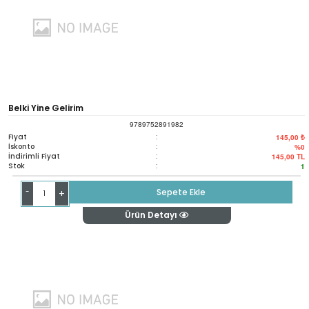
Belki Yine Gelirim
9789752891982
Fiyat
:
145,00 ₺
İskonto
:
%0
İndirimli Fiyat
:
145,00
TL
Stok
:
1
-
Sepete Ekle
+
Ürün Detayı