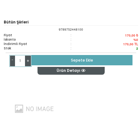
Bütün Şiirleri
9789752448100
Fiyat
:
170,00 ₺
İskonto
:
%0
İndirimli Fiyat
:
170,00
TL
Stok
:
2
-
Sepete Ekle
+
Ürün Detayı