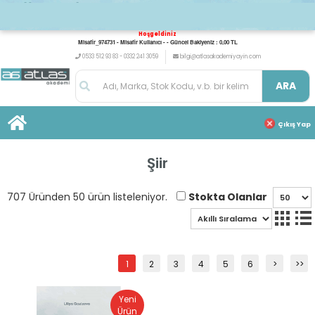
Hoşgeldiniz
Misafir_974731 - Misafir Kullanıcı - - Güncel Bakiyeniz : 0,00 TL
0533 512 93 83 - 0332 241 3059
bilgi@atlasakademiyayin.com
ARA
Çıkış Yap
Şiir
Stokta Olanlar
707 Üründen 50 ürün listeleniyor.
1
2
3
4
5
6
>
>>
Yeni
Ürün