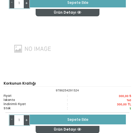
-
Sepete Ekle
+
Ürün Detayı
Korkunun Krallığı
9786254291524
Fiyat
:
300,00 ₺
İskonto
:
%0
İndirimli Fiyat
:
300,00
TL
Stok
:
1
-
Sepete Ekle
+
Ürün Detayı