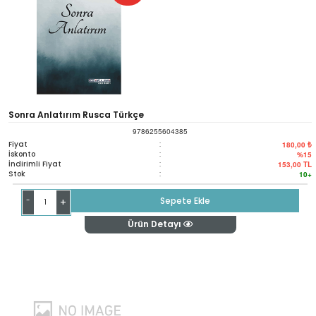
Sonra Anlatırım Rusca Türkçe
9786255604385
Fiyat
:
180,00 ₺
İskonto
:
%15
İndirimli Fiyat
:
153,00
TL
Stok
:
10+
-
Sepete Ekle
+
Ürün Detayı