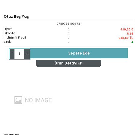
Otuz Beş Yaş
9789755100173
Fiyat
:
410,00 ₺
İskonto
:
%15
İndirimli Fiyat
:
348,50
TL
Stok
:
4
-
Sepete Ekle
+
Ürün Detayı