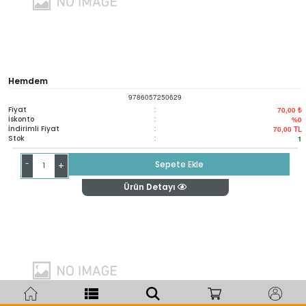
Hemdem
9786057250629
Fiyat
:
70,00 ₺
İskonto
:
%0
İndirimli Fiyat
:
70,00
TL
Stok
:
1
-
Sepete Ekle
+
Ürün Detayı