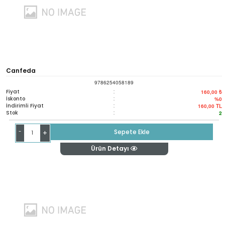
Canfeda
9786254058189
Fiyat
:
160,00 ₺
İskonto
:
%0
İndirimli Fiyat
:
160,00
TL
Stok
:
2
-
Sepete Ekle
+
Ürün Detayı