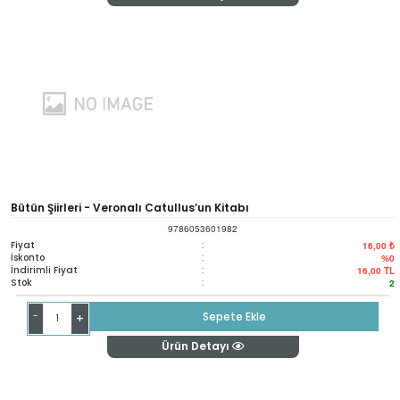
Bütün Şiirleri - Veronalı Catullus’un Kitabı
9786053601982
Fiyat
:
16,00 ₺
İskonto
:
%0
İndirimli Fiyat
:
16,00
TL
Stok
:
2
-
Sepete Ekle
+
Ürün Detayı