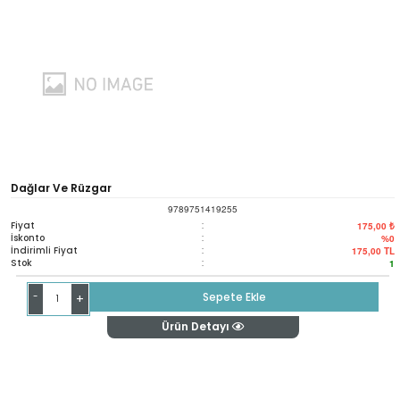
Dağlar Ve Rüzgar
9789751419255
Fiyat
:
175,00 ₺
İskonto
:
%0
İndirimli Fiyat
:
175,00
TL
Stok
:
1
-
Sepete Ekle
+
Ürün Detayı