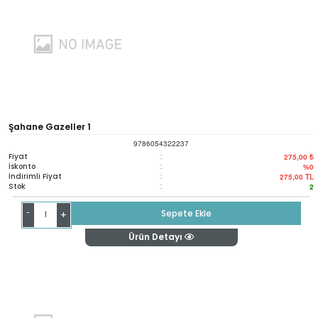
Şahane Gazeller 1
9786054322237
Fiyat
:
275,00 ₺
İskonto
:
%0
İndirimli Fiyat
:
275,00
TL
Stok
:
2
-
Sepete Ekle
+
Ürün Detayı