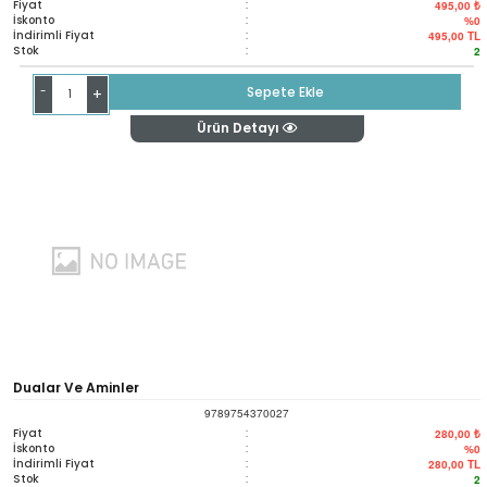
Fiyat
:
495,00 ₺
İskonto
:
%0
İndirimli Fiyat
:
495,00
TL
Stok
:
2
-
Sepete Ekle
+
Ürün Detayı
Dualar Ve Aminler
9789754370027
Fiyat
:
280,00 ₺
İskonto
:
%0
İndirimli Fiyat
:
280,00
TL
Stok
:
2