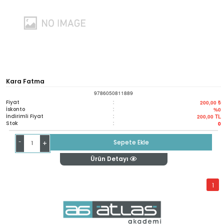
Kara Fatma
9786050811889
Fiyat
:
200,00 ₺
İskonto
:
%0
İndirimli Fiyat
:
200,00
TL
Stok
:
0
-
Sepete Ekle
+
Ürün Detayı
1