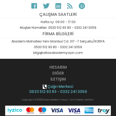
ÇALIŞMA SAATLERİ
Hafta içi: 09:00 - 17:00
Müşteri Hizmetleri: 0533 512 93 83 - 0332 241 3059
FİRMA BİLGİLERİ
Akademi Mahallesi Yeni İstanbul Cd. 317 -7 Selçuklu/KONYA
0533 512 93 83 - 0332 241 3059
bilgi@atlasakademiyayin.com
HESABIM
DİĞER
İLETİŞİM
Çağrı Merkezi
0533 512 93 83 - 0332 241 3059
Copyright © 2008 Atlas Akademi Yayın. Tüm hakları saklıdır.