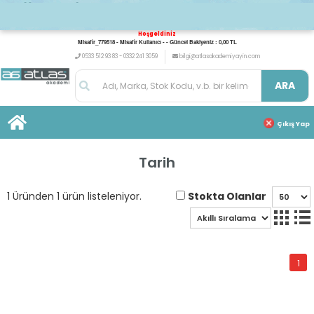
Hoşgeldiniz
Misafir_779518 - Misafir Kullanıcı - - Güncel Bakiyeniz : 0,00 TL
0533 512 93 83 - 0332 241 3059
bilgi@atlasakademiyayin.com
ARA
Çıkış Yap
Tarih
Stokta Olanlar
1 Üründen 1 ürün listeleniyor.
1