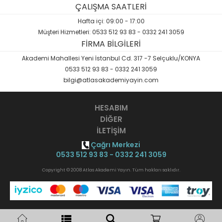
ÇALIŞMA SAATLERİ
Hafta içi: 09:00 - 17:00
Müşteri Hizmetleri: 0533 512 93 83 - 0332 241 3059
FİRMA BİLGİLERİ
Akademi Mahallesi Yeni İstanbul Cd. 317 -7 Selçuklu/KONYA
0533 512 93 83 - 0332 241 3059
bilgi@atlasakademiyayin.com
HESABIM
DİĞER
İLETİŞİM
Çağrı Merkezi
0533 512 93 83 - 0332 241 3059
Copyright © 2008 Atlas Akademi Yayın. Tüm hakları saklıdır.
Opak
B2B Yazılımı
ile hazırlanmıştır.