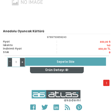
Anadolu Oyuncak Kültürü
9789750859243
Fiyat
:
850,00 ₺
İskonto
:
%0
İndirimli Fiyat
:
850,00
TL
Stok
:
0
-
Sepete Ekle
+
Ürün Detayı
1