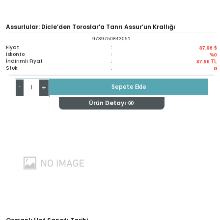
Assurlular: Dicle’den Toroslar’a Tanrı Assur’un Krallığı
9789750843051
Fiyat
:
87,96 ₺
İskonto
:
%0
İndirimli Fiyat
:
87,96
TL
Stok
:
0
-
Sepete Ekle
+
Ürün Detayı