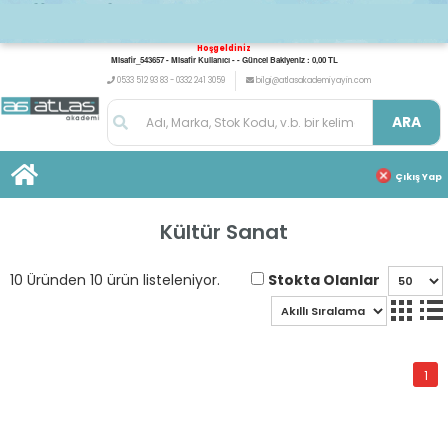
Hoşgeldiniz
Misafir_543657 - Misafir Kullanıcı - - Güncel Bakiyeniz : 0,00 TL
0533 512 93 83 - 0332 241 3059
bilgi@atlasakademiyayin.com
ARA
Çıkış Yap
Kültür Sanat
Stokta Olanlar
10 Üründen 10 ürün listeleniyor.
1