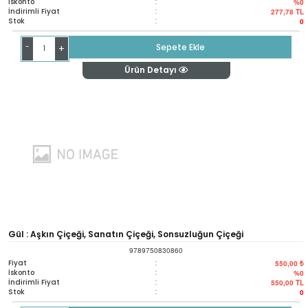
İskonto
:
%0
İndirimli Fiyat
:
277,78
TL
Stok
:
0
-
Sepete Ekle
+
Ürün Detayı
Gül : Aşkın Çiçeği, Sanatın Çiçeği, Sonsuzluğun Çiçeği
9789750830860
Fiyat
:
550,00 ₺
İskonto
:
%0
İndirimli Fiyat
:
550,00
TL
Stok
:
0