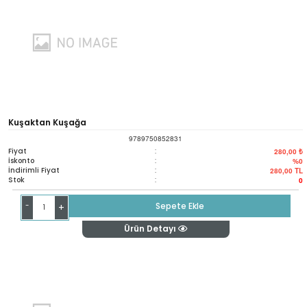
Kuşaktan Kuşağa
9789750852831
Fiyat
:
280,00 ₺
İskonto
:
%0
İndirimli Fiyat
:
280,00
TL
Stok
:
0
-
Sepete Ekle
+
Ürün Detayı