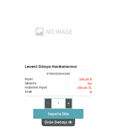
Levent Dünya Harikalarının
9786050844368
Peşinde
Fiyat
:
250,00 ₺
İskonto
:
%0
İndirimli Fiyat
:
250,00
TL
Stok
:
0
+
-
Sepete Ekle
Ürün Detayı