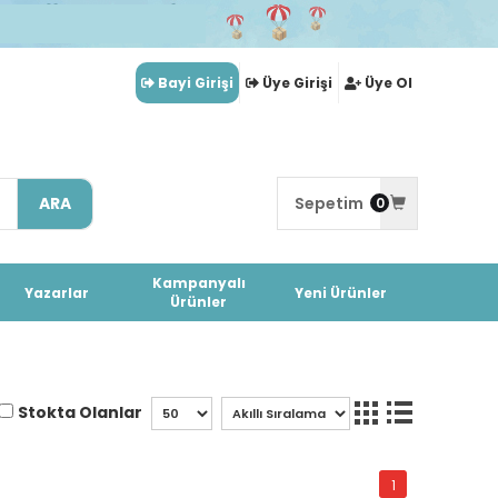
Bayi Girişi
Üye Girişi
Üye Ol
ARA
Sepetim
0
Kampanyalı
Yazarlar
Yeni Ürünler
Ürünler
Stokta Olanlar
1