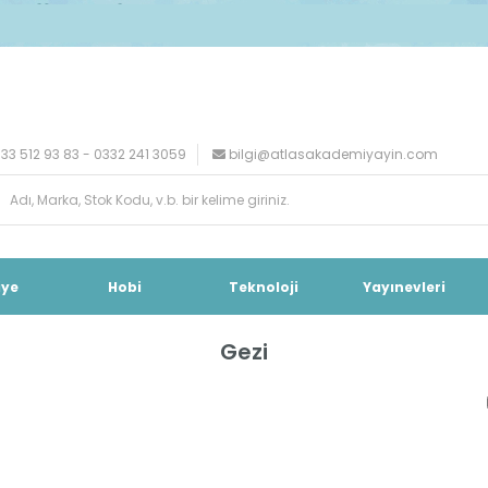
33 512 93 83 - 0332 241 3059
bilgi@atlasakademiyayin.com
iye
Hobi
Teknoloji
Yayınevleri
Gezi