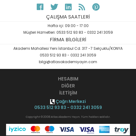
ÇALIŞMA SAATLERİ
Hafta içi: 09:00 - 17:00
Müşteri Hizmetleri: 0533 512 93 83 - 0332 241 3059
FİRMA BİLGİLERİ
Akademi Mahallesi Yeni İstanbul Cd. 317 -7 Selçuklu/KONYA
0533 512 93 83 - 0332 241 3059
bilgi@atlasakademiyayin.com
HESABIM
DİĞER
İLETİŞİM
Çağrı Merkezi
0533 512 93 83 - 0332 241 3059
Copyright © 2008 Atlas Akademi Yayın. Tüm hakları saklıdır.