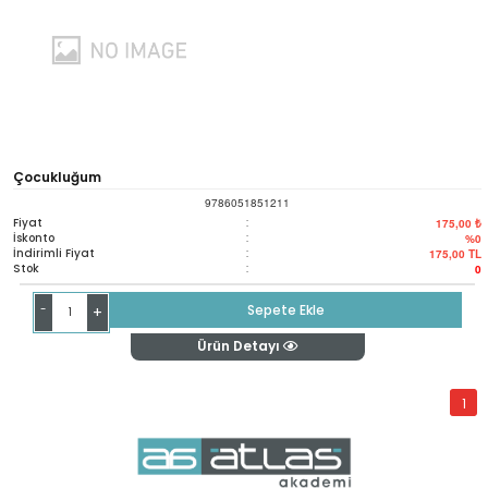
Çocukluğum
9786051851211
Fiyat
:
175,00 ₺
İskonto
:
%0
İndirimli Fiyat
:
175,00
TL
Stok
:
0
-
Sepete Ekle
+
Ürün Detayı
1