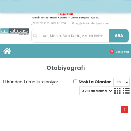
Hoşgeldiniz
Misafir_194156 - Misafir Kullanıcı - - Güncel Bakiyeniz : 0,00 TL
0533 512 93 83 - 0332 241 3059
bilgi@atlasakademiyayin.com
ARA
Çıkış Yap
Otobiyografi
Stokta Olanlar
1 Üründen 1 ürün listeleniyor.
1