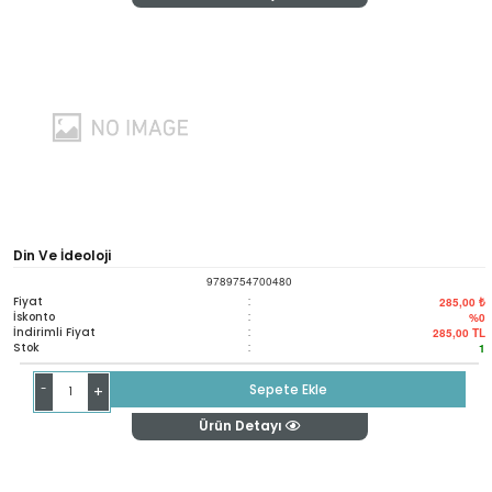
Din Ve İdeoloji
9789754700480
Fiyat
:
285,00 ₺
İskonto
:
%0
İndirimli Fiyat
:
285,00
TL
Stok
:
1
-
Sepete Ekle
+
Ürün Detayı