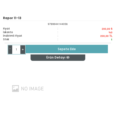
Rapor 11-13
9789944144056
Fiyat
:
200,00 ₺
İskonto
:
%0
İndirimli Fiyat
:
200,00
TL
Stok
:
1
-
Sepete Ekle
+
Ürün Detayı