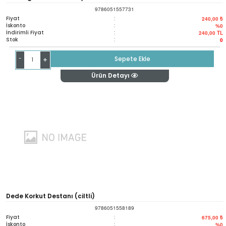
9786051557731
Fiyat
:
240,00 ₺
İskonto
:
%0
İndirimli Fiyat
:
240,00
TL
Stok
:
0
-
Sepete Ekle
+
Ürün Detayı
Dede Korkut Destanı (ciltli)
9786051558189
Fiyat
:
675,00 ₺
İskonto
:
%0