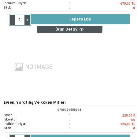
İndirimli Fiyat
:
675,00
TL
Stok
:
0
-
Sepete Ekle
+
Ürün Detayı
Evren, Yaratılış Ve Köken Mitleri
9786051558318
Fiyat
:
225,00 ₺
İskonto
:
%0
İndirimli Fiyat
:
225,00
TL
Stok
:
0