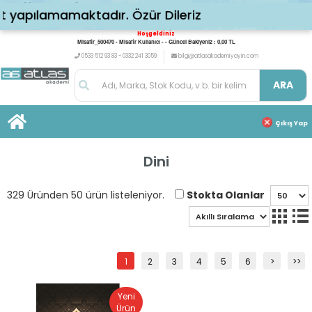
amamaktadır. Özür Dileriz
Hoşgeldiniz
Misafir_500470 - Misafir Kullanıcı - - Güncel Bakiyeniz : 0,00 TL
0533 512 93 83 - 0332 241 3059
bilgi@atlasakademiyayin.com
ARA
Çıkış Yap
Dini
Stokta Olanlar
329 Üründen 50 ürün listeleniyor.
1
2
3
4
5
6
>
>>
Yeni
Ürün