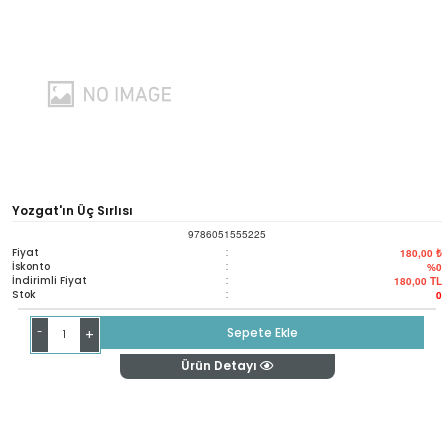
Yozgat'ın Üç Sırlısı
9786051555225
Fiyat
:
180,00 ₺
İskonto
:
%0
İndirimli Fiyat
:
180,00
TL
Stok
:
0
-
Sepete Ekle
+
Ürün Detayı