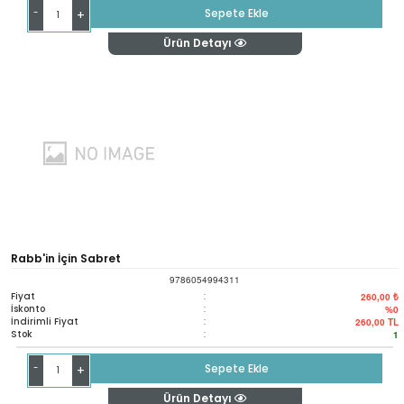
-
Sepete Ekle
+
Ürün Detayı
Rabb'in İçin Sabret
9786054994311
Fiyat
:
260,00 ₺
İskonto
:
%0
İndirimli Fiyat
:
260,00
TL
Stok
:
1
-
Sepete Ekle
+
Ürün Detayı