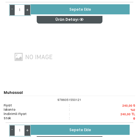
-
Sepete Ekle
+
Ürün Detayı
Muhassal
9786051550121
Fiyat
:
240,00 ₺
İskonto
:
%0
İndirimli Fiyat
:
240,00
TL
Stok
:
0
-
Sepete Ekle
+