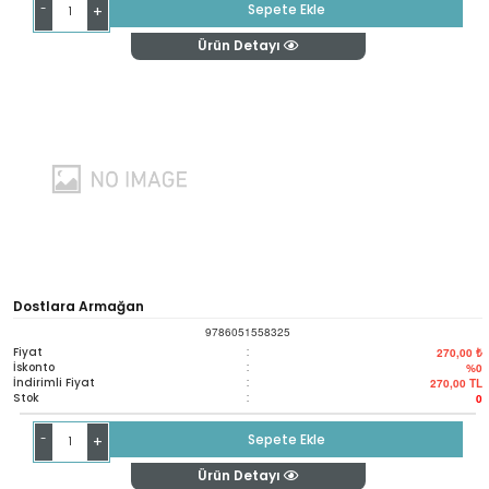
-
Sepete Ekle
+
Ürün Detayı
Dostlara Armağan
9786051558325
Fiyat
:
270,00 ₺
İskonto
:
%0
İndirimli Fiyat
:
270,00
TL
Stok
:
0
-
Sepete Ekle
+
Ürün Detayı