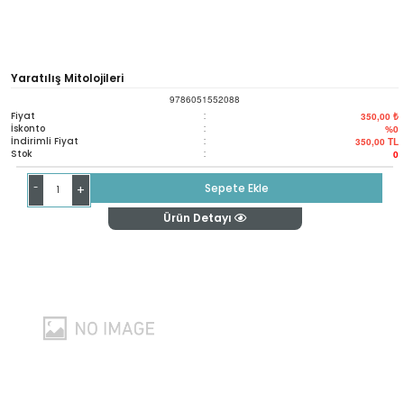
Yaratılış Mitolojileri
9786051552088
Fiyat
:
350,00 ₺
İskonto
:
%0
İndirimli Fiyat
:
350,00
TL
Stok
:
0
-
Sepete Ekle
+
Ürün Detayı