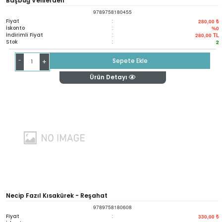
Başbuğ Velilerden
9789758180455
Fiyat
:
280,00 ₺
İskonto
:
%0
İndirimli Fiyat
:
280,00
TL
Stok
:
2
-
Sepete Ekle
+
Ürün Detayı
Necip Fazıl Kısakürek - Reşahat
9789758180608
Fiyat
:
330,00 ₺