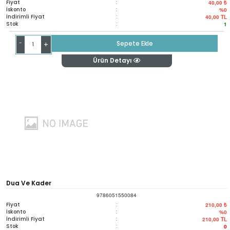
Fiyat
:
40,00 ₺
İskonto
:
%0
İndirimli Fiyat
:
40,00
TL
Stok
:
1
-
Sepete Ekle
+
Ürün Detayı
Dua Ve Kader
9786051550084
Fiyat
:
210,00 ₺
İskonto
:
%0
İndirimli Fiyat
:
210,00
TL
Stok
:
0