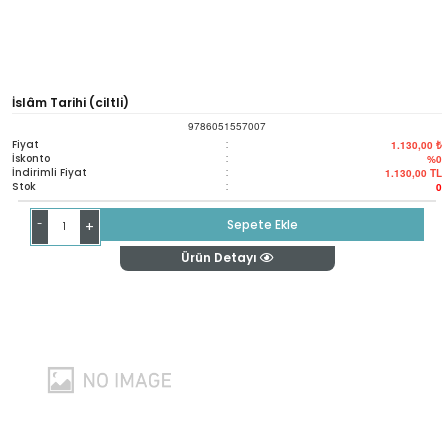
İslâm Tarihi (ciltli)
9786051557007
Fiyat
:
1.130,00 ₺
İskonto
:
%0
İndirimli Fiyat
:
1.130,00
TL
Stok
:
0
-
Sepete Ekle
+
Ürün Detayı