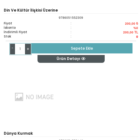
Din Ve Kültür İlişkisi Üzerine
9786051552309
Fiyat
:
200,00 ₺
İskonto
:
%0
İndirimli Fiyat
:
200,00
TL
Stok
:
0
-
Sepete Ekle
+
Ürün Detayı
Dünya Kurmak