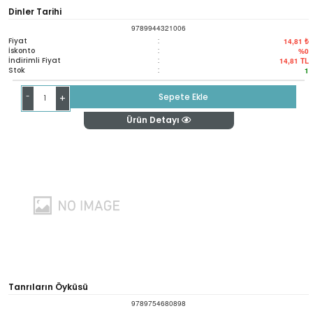
Dinler Tarihi
9789944321006
Fiyat
:
14,81 ₺
İskonto
:
%0
İndirimli Fiyat
:
14,81
TL
Stok
:
1
-
Sepete Ekle
+
Ürün Detayı
Tanrıların Öyküsü
9789754680898