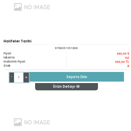
Halifeler Tarihi
9786051551869
Fiyat
:
690,00 ₺
İskonto
:
%0
İndirimli Fiyat
:
690,00
TL
Stok
:
0
-
Sepete Ekle
+
Ürün Detayı