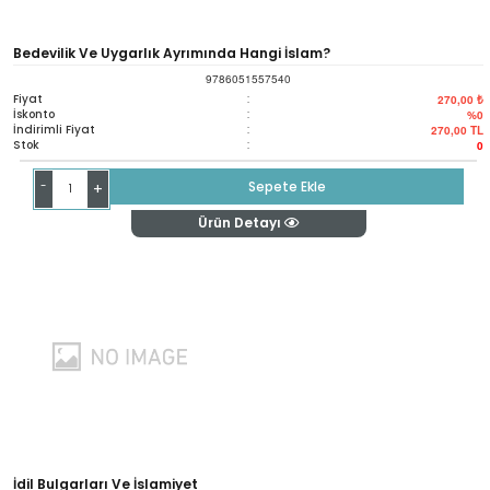
Bedevilik Ve Uygarlık Ayrımında Hangi İslam?
9786051557540
Fiyat
:
270,00 ₺
İskonto
:
%0
İndirimli Fiyat
:
270,00
TL
Stok
:
0
-
Sepete Ekle
+
Ürün Detayı
İdil Bulgarları Ve İslamiyet