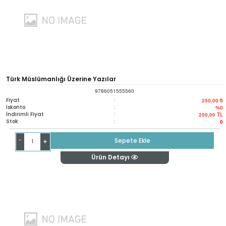
Türk Müslümanlığı Üzerine Yazılar
9786051555560
Fiyat
:
250,00 ₺
İskonto
:
%0
İndirimli Fiyat
:
250,00
TL
Stok
:
0
-
Sepete Ekle
+
Ürün Detayı