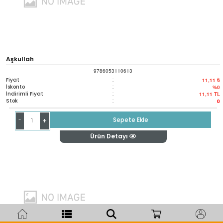
Aşkullah
9786053110613
Fiyat
:
11,11 ₺
İskonto
:
%0
İndirimli Fiyat
:
11,11
TL
Stok
:
0
-
Sepete Ekle
+
Ürün Detayı