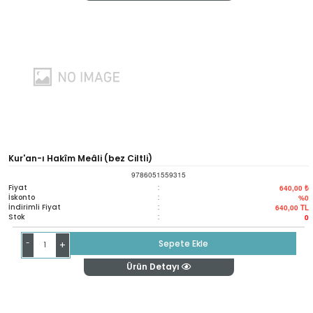
Kur'an-ı Hakîm Meâli (bez Ciltli)
9786051559315
Fiyat
:
640,00 ₺
İskonto
:
%0
İndirimli Fiyat
:
640,00
TL
Stok
:
0
-
Sepete Ekle
+
Ürün Detayı