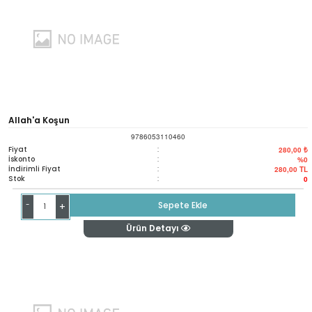
Allah'a Koşun
9786053110460
Fiyat
:
280,00 ₺
İskonto
:
%0
İndirimli Fiyat
:
280,00
TL
Stok
:
0
-
Sepete Ekle
+
Ürün Detayı