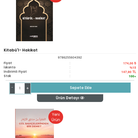
Kitabü'l- Hakikat
9786255604392
Fiyat
:
174,00 ₺
İskonto
:
%15
İndirimli Fiyat
:
147,90
TL
Stok
:
100+
-
Sepete Ekle
+
Ürün Detayı
Yeni
Ürün