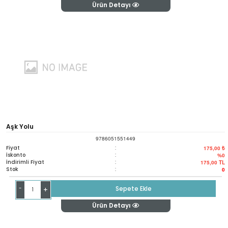
Ürün Detayı
Aşk Yolu
9786051551449
Fiyat
:
175,00 ₺
İskonto
:
%0
İndirimli Fiyat
:
175,00
TL
Stok
:
0
-
Sepete Ekle
+
Ürün Detayı