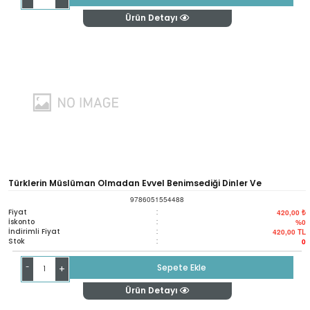
Ürün Detayı
Türklerin Müslüman Olmadan Evvel Benimsediği Dinler Ve
9786051554488
Şamanizmin Bu Dinler Üzerinde Görülen Tesirleri
Fiyat
:
420,00 ₺
İskonto
:
%0
İndirimli Fiyat
:
420,00
TL
Stok
:
0
-
Sepete Ekle
+
Ürün Detayı