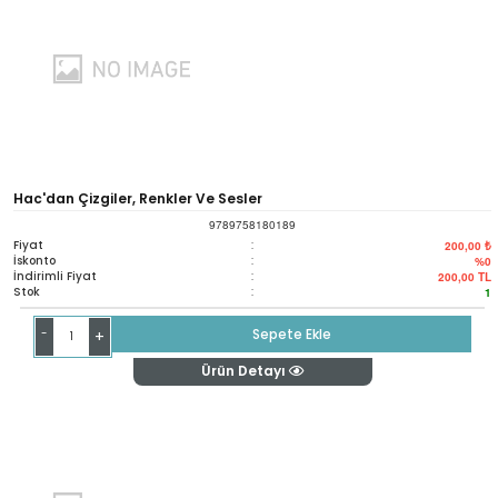
Hac'dan Çizgiler, Renkler Ve Sesler
9789758180189
Fiyat
:
200,00 ₺
İskonto
:
%0
İndirimli Fiyat
:
200,00
TL
Stok
:
1
-
Sepete Ekle
+
Ürün Detayı