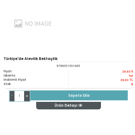
Türkiye'de Alevilik Bektaşilik
9786051551685
Fiyat
:
29,63 ₺
İskonto
:
%0
İndirimli Fiyat
:
29,63
TL
Stok
:
0
-
Sepete Ekle
+
Ürün Detayı