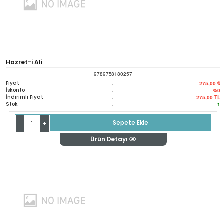
Hazret-i Ali
9789758180257
Fiyat
:
275,00 ₺
İskonto
:
%0
İndirimli Fiyat
:
275,00
TL
Stok
:
1
-
Sepete Ekle
+
Ürün Detayı