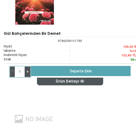
Gül Bahçelerinden Bir Demet
9786258101799
Fiyat
:
156,00 ₺
İskonto
:
%15
İndirimli Fiyat
:
132,60
TL
Stok
:
50+
-
Sepete Ekle
+
Ürün Detayı