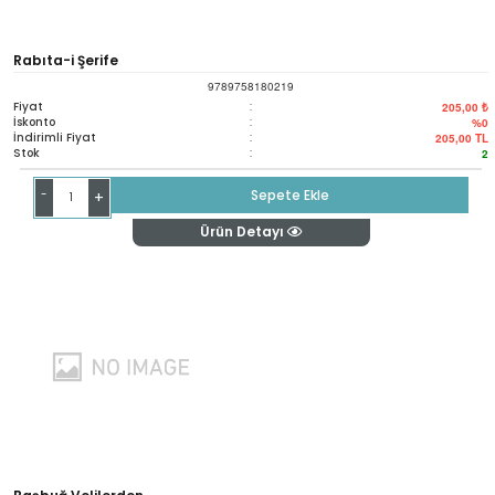
Rabıta-i Şerife
9789758180219
Fiyat
:
205,00 ₺
İskonto
:
%0
İndirimli Fiyat
:
205,00
TL
Stok
:
2
-
Sepete Ekle
+
Ürün Detayı