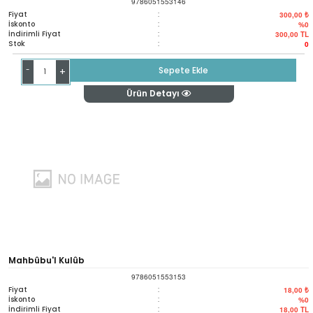
9786051553146
Fiyat
:
300,00 ₺
İskonto
:
%0
İndirimli Fiyat
:
300,00
TL
Stok
:
0
-
Sepete Ekle
+
Ürün Detayı
Mahbûbu'l Kulûb
9786051553153
Fiyat
:
18,00 ₺
İskonto
:
%0
İndirimli Fiyat
:
18,00
TL