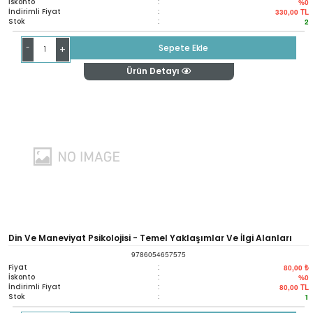
İskonto
:
%0
İndirimli Fiyat
:
330,00
TL
Stok
:
2
-
Sepete Ekle
+
Ürün Detayı
Din Ve Maneviyat Psikolojisi - Temel Yaklaşımlar Ve İlgi Alanları
9786054657575
Fiyat
:
80,00 ₺
İskonto
:
%0
İndirimli Fiyat
:
80,00
TL
Stok
:
1