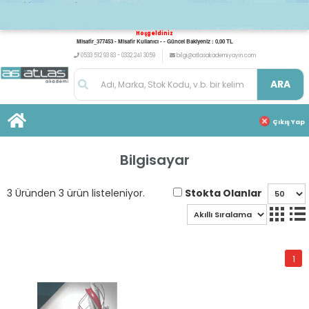
Hoşgeldiniz
Misafir_377453 - Misafir Kullanıcı - - Güncel Bakiyeniz : 0,00 TL
0533 512 93 83 - 0332 241 3059
bilgi@atlasakademiyayin.com
ARA
Çıkış Yap
Bilgisayar
Stokta Olanlar
3 Üründen 3 ürün listeleniyor.
1