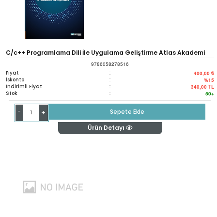
C/c++ Programlama Dili İle Uygulama Geliştirme Atlas Akademi
9786058278516
Fiyat
:
400,00 ₺
İskonto
:
%15
İndirimli Fiyat
:
340,00
TL
Stok
:
50+
-
Sepete Ekle
+
Ürün Detayı