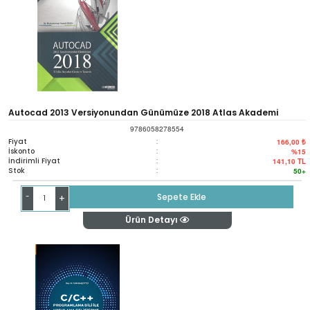
Autocad 2013 Versiyonundan Günümüze 2018 Atlas Akademi
9786058278554
Fiyat
:
166,00 ₺
İskonto
:
%15
İndirimli Fiyat
:
141,10
TL
Stok
:
50+
-
Sepete Ekle
+
Ürün Detayı