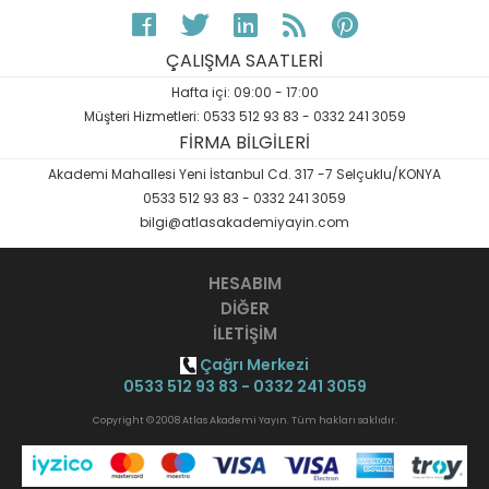
ÇALIŞMA SAATLERİ
Hafta içi: 09:00 - 17:00
Müşteri Hizmetleri: 0533 512 93 83 - 0332 241 3059
FİRMA BİLGİLERİ
Akademi Mahallesi Yeni İstanbul Cd. 317 -7 Selçuklu/KONYA
0533 512 93 83 - 0332 241 3059
bilgi@atlasakademiyayin.com
HESABIM
DİĞER
İLETİŞİM
Çağrı Merkezi
0533 512 93 83 - 0332 241 3059
Copyright © 2008 Atlas Akademi Yayın. Tüm hakları saklıdır.