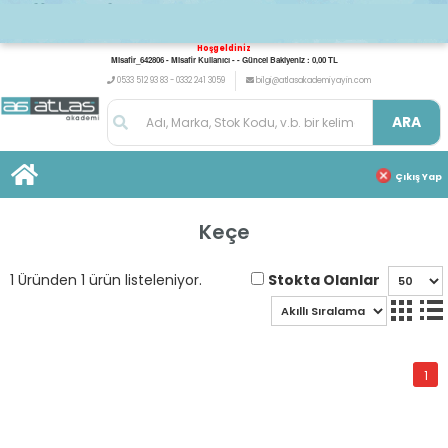
Hoşgeldiniz
Misafir_642806 - Misafir Kullanıcı - - Güncel Bakiyeniz : 0,00 TL
0533 512 93 83 - 0332 241 3059
bilgi@atlasakademiyayin.com
ARA
Çıkış Yap
Keçe
Stokta Olanlar
1 Üründen 1 ürün listeleniyor.
1