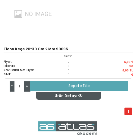
Ticon Keçe 20*30 Cm 2 Mm 90095
82851
Fiyat
:
5,00 ₺
İskonto
:
%0
Kdv Dahil Net Fiyat
:
5,00
TL
Stok
:
0
-
Sepete Ekle
+
Ürün Detayı
1