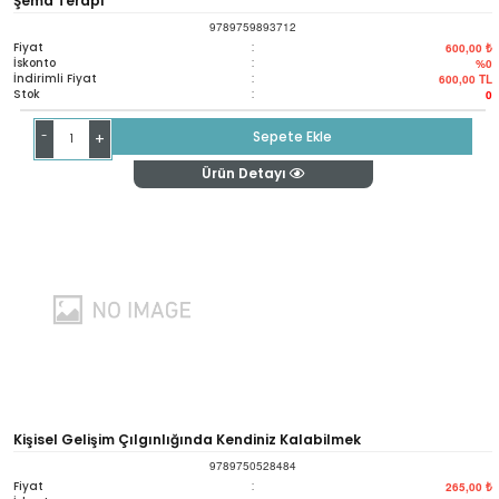
Şema Terapi
9789759893712
Fiyat
:
600,00 ₺
İskonto
:
%0
İndirimli Fiyat
:
600,00
TL
Stok
:
0
-
Sepete Ekle
+
Ürün Detayı
Kişisel Gelişim Çılgınlığında Kendiniz Kalabilmek
9789750528484
Fiyat
:
265,00 ₺