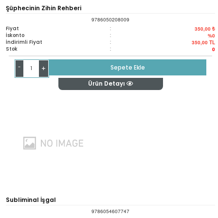
Şüphecinin Zihin Rehberi
9786050208009
Fiyat
:
350,00 ₺
İskonto
:
%0
İndirimli Fiyat
:
350,00
TL
Stok
:
0
-
Sepete Ekle
+
Ürün Detayı
Subliminal İşgal
9786054607747