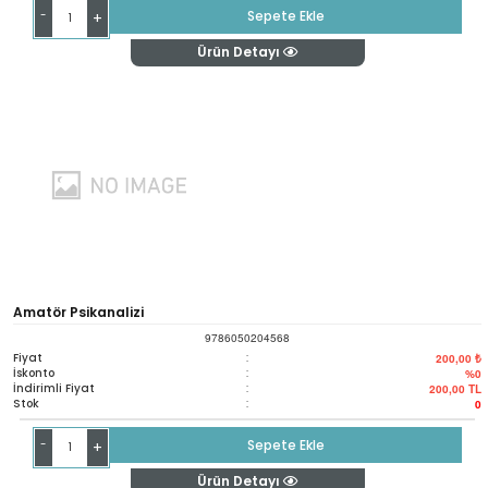
-
Sepete Ekle
+
Ürün Detayı
Amatör Psikanalizi
9786050204568
Fiyat
:
200,00 ₺
İskonto
:
%0
İndirimli Fiyat
:
200,00
TL
Stok
:
0
-
Sepete Ekle
+
Ürün Detayı