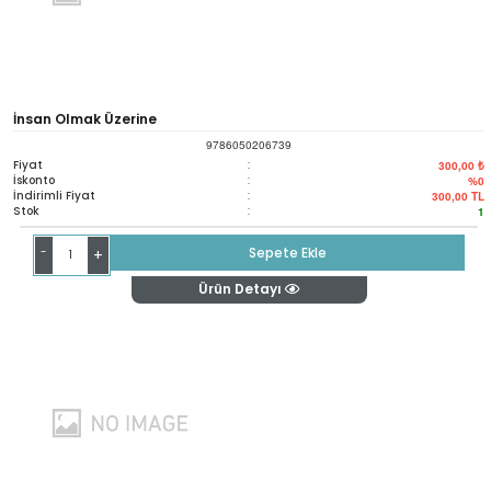
İnsan Olmak Üzerine
9786050206739
Fiyat
:
300,00 ₺
İskonto
:
%0
İndirimli Fiyat
:
300,00
TL
Stok
:
1
-
Sepete Ekle
+
Ürün Detayı