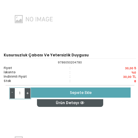
Kusursuzluk Çabası Ve Yetersizlik Duygusu
9786050204780
Fiyat
:
30,00 ₺
İskonto
:
%0
İndirimli Fiyat
:
30,00
TL
Stok
:
0
-
Sepete Ekle
+
Ürün Detayı