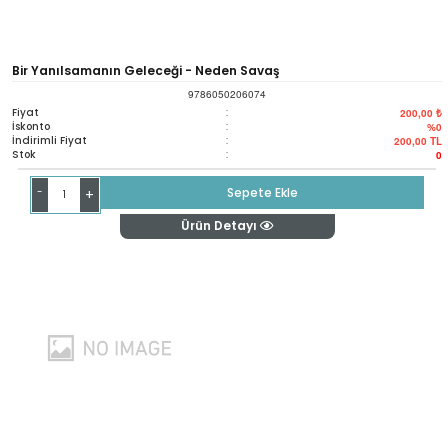
Bir Yanılsamanın Geleceği - Neden Savaş
9786050206074
Fiyat
:
200,00 ₺
İskonto
:
%0
İndirimli Fiyat
:
200,00
TL
Stok
:
0
-
Sepete Ekle
+
Ürün Detayı