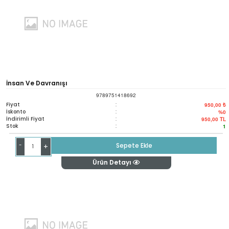
İnsan Ve Davranışı
9789751418692
Fiyat
:
950,00 ₺
İskonto
:
%0
İndirimli Fiyat
:
950,00
TL
Stok
:
1
-
Sepete Ekle
+
Ürün Detayı