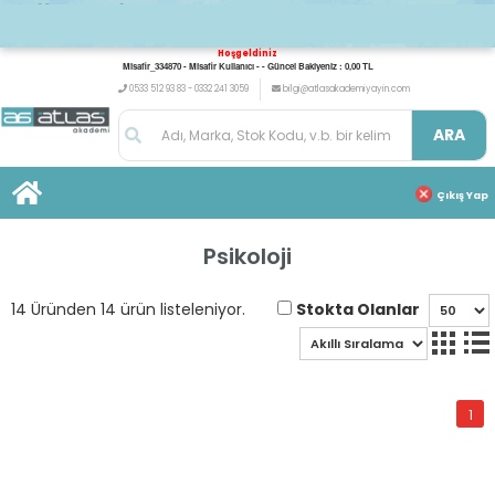
Hoşgeldiniz
Misafir_334870 - Misafir Kullanıcı - - Güncel Bakiyeniz : 0,00 TL
0533 512 93 83 - 0332 241 3059
bilgi@atlasakademiyayin.com
ARA
Çıkış Yap
Psikoloji
Stokta Olanlar
14 Üründen 14 ürün listeleniyor.
1