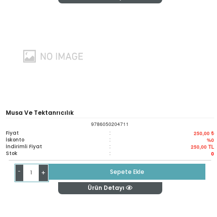
Musa Ve Tektanrıcılık
9786050204711
Fiyat
:
250,00 ₺
İskonto
:
%0
İndirimli Fiyat
:
250,00
TL
Stok
:
0
-
Sepete Ekle
+
Ürün Detayı