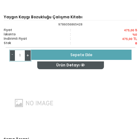
Yaygın Kaygı Bozukluğu Çalışma Kitabı
9786056865428
Fiyat
:
475,00 ₺
İskonto
:
%0
İndirimli Fiyat
:
475,00
TL
Stok
:
0
-
Sepete Ekle
+
Ürün Detayı