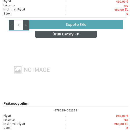
Fiyat
:
450,00 ₺
İskonto
:
%0
İndirimli Fiyat
:
450,00
TL
Stok
:
0
-
Sepete Ekle
+
Ürün Detayı
Psikosoybilim
9786254052293
Fiyat
:
260,00 ₺
İskonto
:
%0
İndirimli Fiyat
:
260,00
TL
Stok
:
0