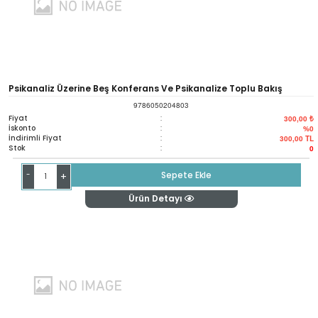
Psikanaliz Üzerine Beş Konferans Ve Psikanalize Toplu Bakış
9786050204803
Fiyat
:
300,00 ₺
İskonto
:
%0
İndirimli Fiyat
:
300,00
TL
Stok
:
0
-
Sepete Ekle
+
Ürün Detayı