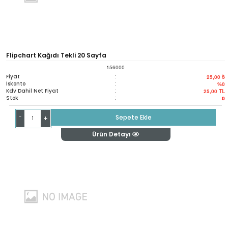
Flipchart Kağıdı Tekli 20 Sayfa
156000
Fiyat
:
25,00 ₺
İskonto
:
%0
Kdv Dahil Net Fiyat
:
25,00
TL
Stok
:
0
-
Sepete Ekle
+
Ürün Detayı