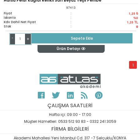
Halsa Pelur Kağıdı Renkli Sarı Beyaz Yeşil Pembe
97413
Fiyat
:
1,25 ₺
İskonto
:
%0
Kdv Dahil Net Fiyat
:
1,25
TL
Stok
:
0
-
Sepete Ekle
+
Ürün Detayı
1
ÇALIŞMA SAATLERİ
Hafta içi: 09:00 - 17:00
Müşteri Hizmetleri: 0533 512 93 83 - 0332 241 3059
FİRMA BİLGİLERİ
Akademi Mahallesi Yeni İstanbul Cd. 317 -7 Selçuklu/KONYA