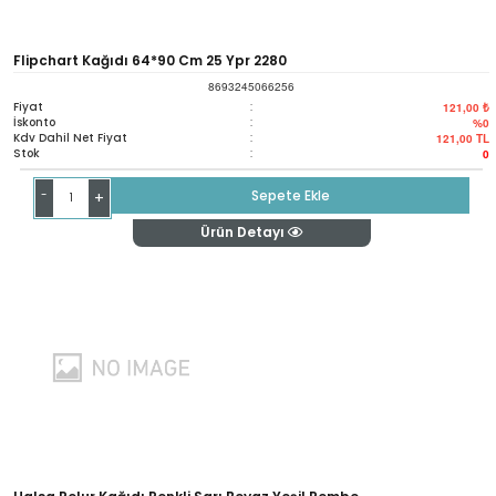
Flipchart Kağıdı 64*90 Cm 25 Ypr 2280
8693245066256
Fiyat
:
121,00 ₺
İskonto
:
%0
Kdv Dahil Net Fiyat
:
121,00
TL
Stok
:
0
-
Sepete Ekle
+
Ürün Detayı