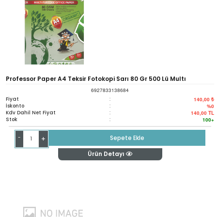
Professor Paper A4 Teksir Fotokopi Sarı 80 Gr 500 Lü Multı
6927833138684
Fiyat
:
140,00 ₺
İskonto
:
%0
Kdv Dahil Net Fiyat
:
140,00
TL
Stok
:
100+
-
Sepete Ekle
+
Ürün Detayı