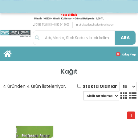
Hoşgeldiniz
Misafir_160928 - Misafir Kullanıcı - - Güncel Bakiyeniz : 0,00 TL
0533 512 93 83 - 0332 241 3059
bilgi@atlasakademiyayin.com
ARA
Çıkış Yap
Kağıt
Stokta Olanlar
4 Üründen 4 ürün listeleniyor.
1