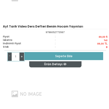
Ayt Tarih Video Ders Defteri Benim Hocam Yayınları
9786052773567
Fiyat
:
89,00 ₺
İskonto
:
%0
İndirimli Fiyat
:
89,00
TL
Stok
:
0
-
Sepete Ekle
+
Ürün Detayı