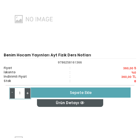
Benim Hocam Yayınları Ayt Fizik Ders Notları
9786258161366
Fiyat
:
360,00 ₺
İskonto
:
%0
İndirimli Fiyat
:
360,00
TL
Stok
:
0
-
Sepete Ekle
+
Ürün Detayı