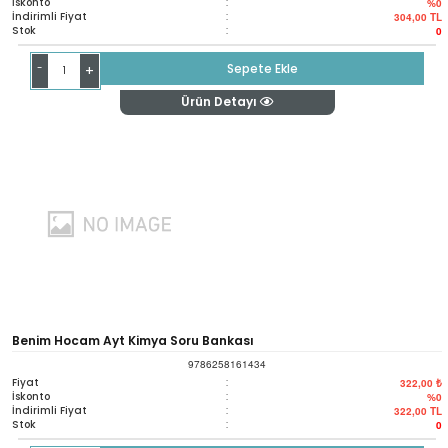
İskonto
:
%0
İndirimli Fiyat
:
304,00
TL
Stok
:
0
-
Sepete Ekle
+
Ürün Detayı
Benim Hocam Ayt Kimya Soru Bankası
9786258161434
Fiyat
:
322,00 ₺
İskonto
:
%0
İndirimli Fiyat
:
322,00
TL
Stok
:
0