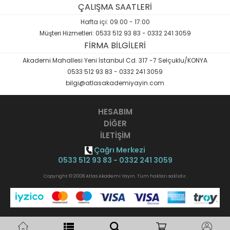
ÇALIŞMA SAATLERİ
Hafta içi: 09:00 - 17:00
Müşteri Hizmetleri: 0533 512 93 83 - 0332 241 3059
FİRMA BİLGİLERİ
Akademi Mahallesi Yeni İstanbul Cd. 317 -7 Selçuklu/KONYA
0533 512 93 83 - 0332 241 3059
bilgi@atlasakademiyayin.com
HESABIM
DİĞER
İLETİŞİM
Çağrı Merkezi
0533 512 93 83 - 0332 241 3059
Copyright © 2008 Atlas Akademi Yayın. Tüm hakları saklıdır.
Opak
B2B Yazılımı
ile hazırlanmıştır.