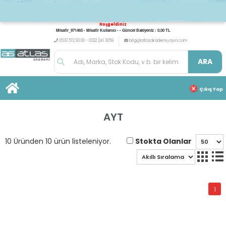
Hoşgeldiniz
Misafir_971465 - Misafir Kullanıcı - - Güncel Bakiyeniz : 0,00 TL
0533 512 93 83 - 0332 241 3059
bilgi@atlasakademiyayin.com
ARA
Çıkış Yap
AYT
Stokta Olanlar
10 Üründen 10 ürün listeleniyor.
1