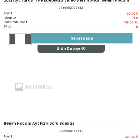
2021 Ayt Türk Dili Ve Edebiyatı Video Ders Notları Benim Hocam
9786052773482
Fiyat
:
109,00 ₺
İskonto
:
%0
İndirimli Fiyat
:
109,00
TL
Stok
:
0
-
Sepete Ekle
+
Ürün Detayı
Benim Hocam Ayt Fizik Soru Bankası
9786258161441
Fiyat
:
304,00 ₺