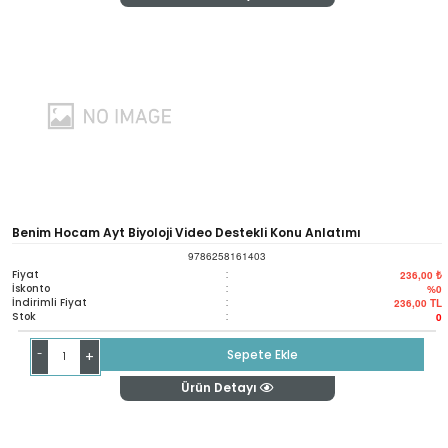
Benim Hocam Ayt Biyoloji Video Destekli Konu Anlatımı
9786258161403
Fiyat
:
236,00 ₺
İskonto
:
%0
İndirimli Fiyat
:
236,00
TL
Stok
:
0
-
Sepete Ekle
+
Ürün Detayı