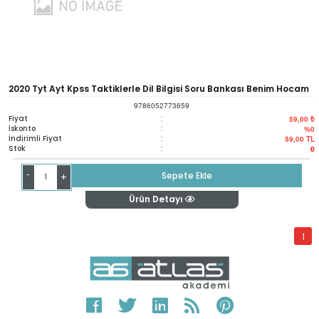
2020 Tyt Ayt Kpss Taktiklerle Dil Bilgisi Soru Bankası Benim Hocam
9786052773659
Fiyat
:
59,00 ₺
İskonto
:
%0
İndirimli Fiyat
:
59,00
TL
Stok
:
0
-
Sepete Ekle
+
Ürün Detayı
1