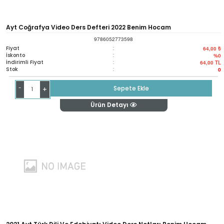
Ayt Coğrafya Video Ders Defteri 2022 Benim Hocam
9786052773598
Fiyat
:
64,00 ₺
İskonto
:
%0
İndirimli Fiyat
:
64,00
TL
Stok
:
0
-
Sepete Ekle
+
Ürün Detayı