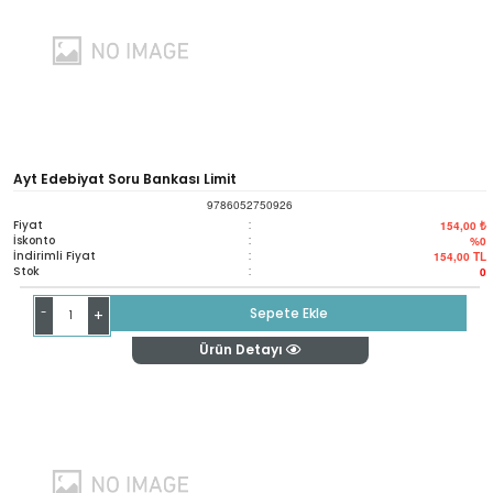
Ayt Edebiyat Soru Bankası Limit
9786052750926
Fiyat
:
154,00 ₺
İskonto
:
%0
İndirimli Fiyat
:
154,00
TL
Stok
:
0
-
Sepete Ekle
+
Ürün Detayı