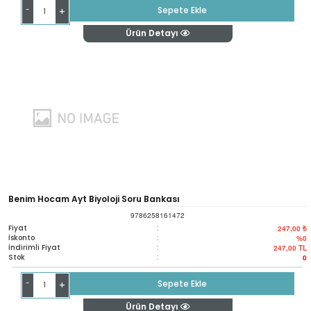
-
Sepete Ekle
+
Ürün Detayı
Benim Hocam Ayt Biyoloji Soru Bankası
9786258161472
Fiyat
:
247,00 ₺
İskonto
:
%0
İndirimli Fiyat
:
247,00
TL
Stok
:
0
-
Sepete Ekle
+
Ürün Detayı