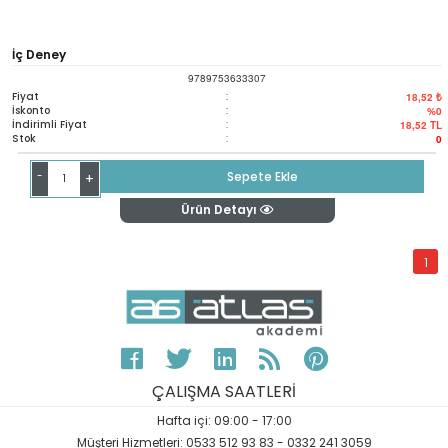
İç Deney
9789753633307
Fiyat
:
18,52 ₺
İskonto
:
%0
İndirimli Fiyat
:
18,52
TL
Stok
:
0
-
Sepete Ekle
+
Ürün Detayı
1
ÇALIŞMA SAATLERİ
Hafta içi: 09:00 - 17:00
Müşteri Hizmetleri: 0533 512 93 83 - 0332 241 3059