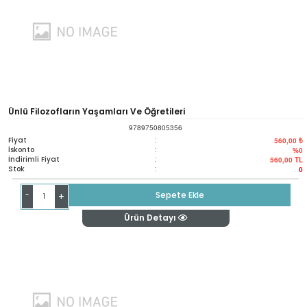
Ünlü Filozofların Yaşamları Ve Öğretileri
9789750805356
Fiyat
:
560,00 ₺
İskonto
:
%0
İndirimli Fiyat
:
560,00
TL
Stok
:
0
-
Sepete Ekle
+
Ürün Detayı