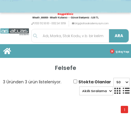
Hoşgeldiniz
Misafir_666808 - Misafir Kullanıcı - - Güncel Bakiyeniz : 0,00 TL
0533 512 93 83 - 0332 241 3059
bilgi@atlasakademiyayin.com
ARA
Çıkış Yap
Felsefe
Stokta Olanlar
3 Üründen 3 ürün listeleniyor.
1