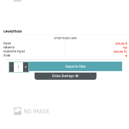
Leviathan
9789753631389
Fiyat
:
420,00 ₺
İskonto
:
%0
İndirimli Fiyat
:
420,00
TL
Stok
:
0
-
Sepete Ekle
+
Ürün Detayı