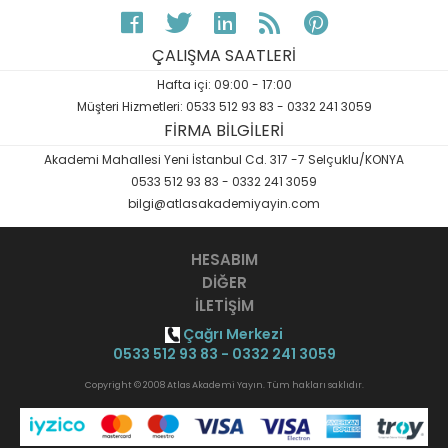
ÇALIŞMA SAATLERİ
Hafta içi: 09:00 - 17:00
Müşteri Hizmetleri: 0533 512 93 83 - 0332 241 3059
FİRMA BİLGİLERİ
Akademi Mahallesi Yeni İstanbul Cd. 317 -7 Selçuklu/KONYA
0533 512 93 83 - 0332 241 3059
bilgi@atlasakademiyayin.com
HESABIM
DİĞER
İLETİŞİM
Çağrı Merkezi
0533 512 93 83 - 0332 241 3059
Copyright © 2008 Atlas Akademi Yayın. Tüm hakları saklıdır.