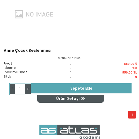
Anne Çocuk Beslenmesi
9786253714352
Fiyat
:
550,00 ₺
İskonto
:
%0
İndirimli Fiyat
:
550,00
TL
Stok
:
0
-
Sepete Ekle
+
Ürün Detayı
1