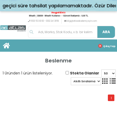
eçici süre tahsilat yapılamamaktadır. Özür Dileri
Hoşgeldiniz
Misafir_126839 - Misafir Kullanıcı - - Güncel Bakiyeniz : 0,00 TL
0533 512 93 83 - 0332 241 3059
bilgi@atlasakademiyayin.com
ARA
Çıkış Yap
Beslenme
Stokta Olanlar
1 Üründen 1 ürün listeleniyor.
1