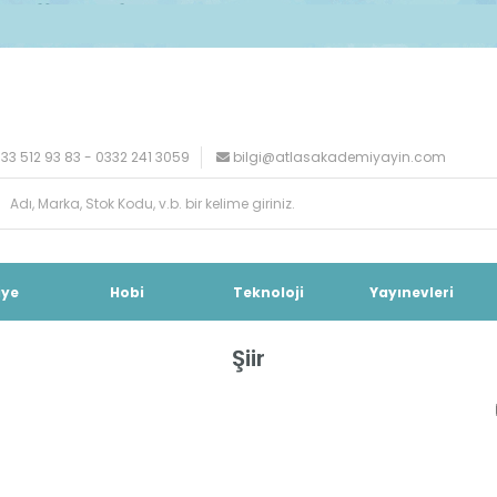
33 512 93 83 - 0332 241 3059
bilgi@atlasakademiyayin.com
iye
Hobi
Teknoloji
Yayınevleri
Şiir