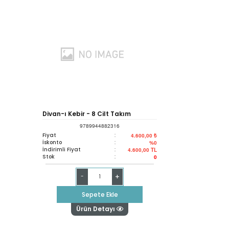
Divan-ı Kebir - 8 Cilt Takım
9789944882316
Fiyat
:
4.600,00 ₺
İskonto
:
%0
İndirimli Fiyat
:
4.600,00
TL
Stok
:
0
+
-
Sepete Ekle
Ürün Detayı