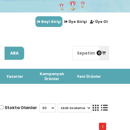
Bayi Girişi
Üye Girişi
Üye Ol
ARA
Sepetim
0
Kampanyalı
Yazarlar
Yeni Ürünler
Ürünler
Stokta Olanlar
1