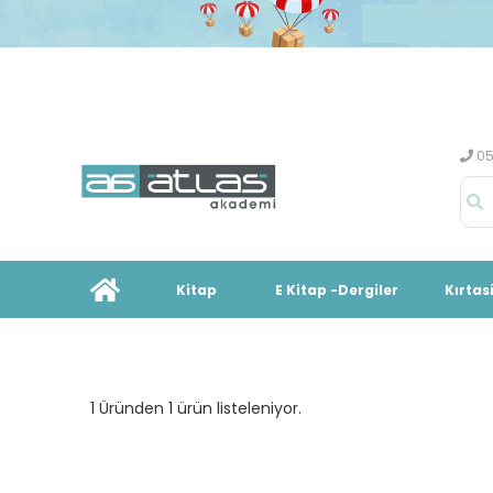
05
Kitap
E Kitap -Dergiler
Kırtas
1 Üründen 1 ürün listeleniyor.