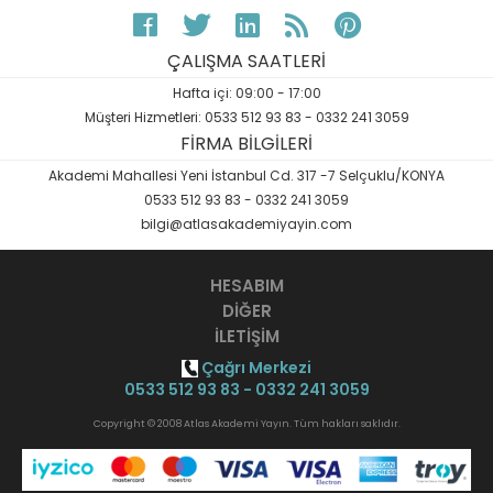
ÇALIŞMA SAATLERİ
Hafta içi: 09:00 - 17:00
Müşteri Hizmetleri: 0533 512 93 83 - 0332 241 3059
FİRMA BİLGİLERİ
Akademi Mahallesi Yeni İstanbul Cd. 317 -7 Selçuklu/KONYA
0533 512 93 83 - 0332 241 3059
bilgi@atlasakademiyayin.com
HESABIM
DİĞER
İLETİŞİM
Çağrı Merkezi
0533 512 93 83 - 0332 241 3059
Copyright © 2008 Atlas Akademi Yayın. Tüm hakları saklıdır.