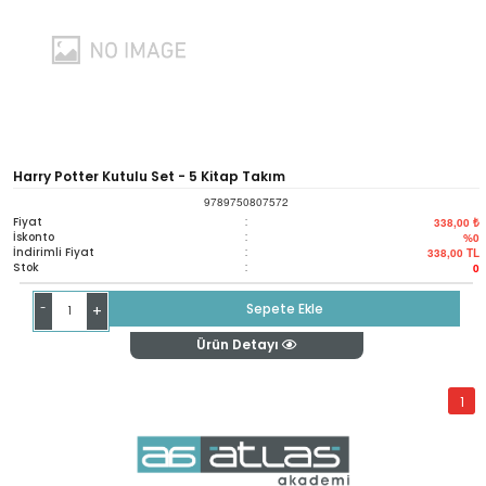
Harry Potter Kutulu Set - 5 Kitap Takım
9789750807572
Fiyat
:
338,00 ₺
İskonto
:
%0
İndirimli Fiyat
:
338,00
TL
Stok
:
0
-
Sepete Ekle
+
Ürün Detayı
1