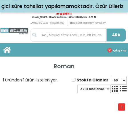
ci süre tahsilat yapılamamaktadır. Özür Dileriz
Hoşgeldiniz
Misafir_829529 - Misafir Kullanıcı - - Güncel Bakiyeniz : 0,00 TL
0533 512 93 83 - 0332 241 3059
bilgi@atlasakademiyayin.com
ARA
Çıkış Yap
Roman
Stokta Olanlar
1 Üründen 1 ürün listeleniyor.
1