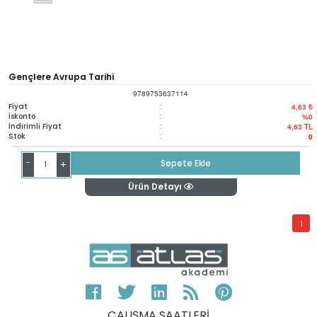
Gençlere Avrupa Tarihi
9789753637114
Fiyat
:
4,63 ₺
İskonto
:
%0
İndirimli Fiyat
:
4,63
TL
Stok
:
0
-
Sepete Ekle
+
Ürün Detayı
1
ÇALIŞMA SAATLERİ