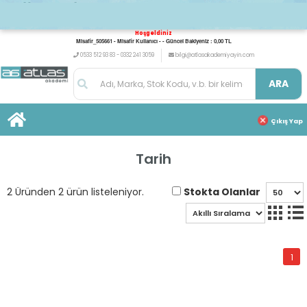
Hoşgeldiniz
Misafir_505661 - Misafir Kullanıcı - - Güncel Bakiyeniz : 0,00 TL
0533 512 93 83 - 0332 241 3059
bilgi@atlasakademiyayin.com
ARA
Çıkış Yap
Tarih
Stokta Olanlar
2 Üründen 2 ürün listeleniyor.
1