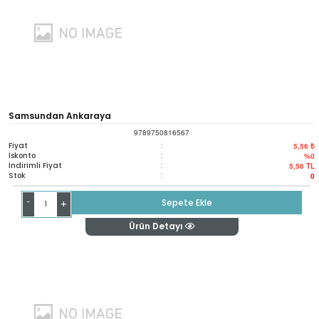
Samsundan Ankaraya
9789750816567
Fiyat
:
5,56 ₺
İskonto
:
%0
İndirimli Fiyat
:
5,56
TL
Stok
:
0
-
Sepete Ekle
+
Ürün Detayı