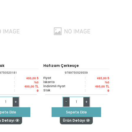
mak
Hafızam Çerkesçe
9750520181
9789750529559
:
Fiyat
:
400,00 ₺
495,00 ₺
:
İskonto
:
%0
%0
:
İndirimli Fiyat
:
400,00
TL
495,00
TL
:
Stok
:
0
0
+
+
-
pete Ekle
Sepete Ekle
n Detayı
Ürün Detayı