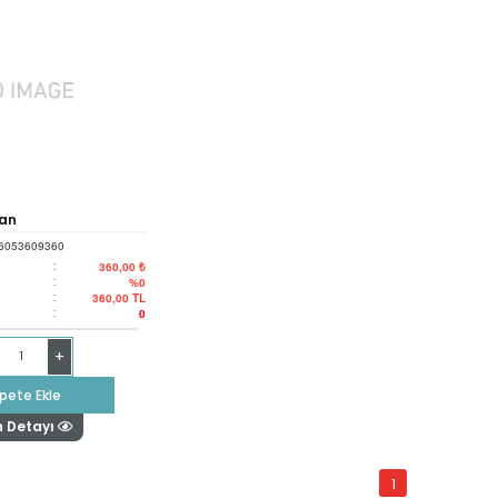
van
6053609360
:
360,00 ₺
:
%0
:
360,00
TL
:
0
+
pete Ekle
n Detayı
1