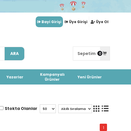
Bayi Girişi
Üye Girişi
Üye Ol
ARA
Sepetim
0
Kampanyalı
Yazarlar
Yeni Ürünler
Ürünler
Stokta Olanlar
1