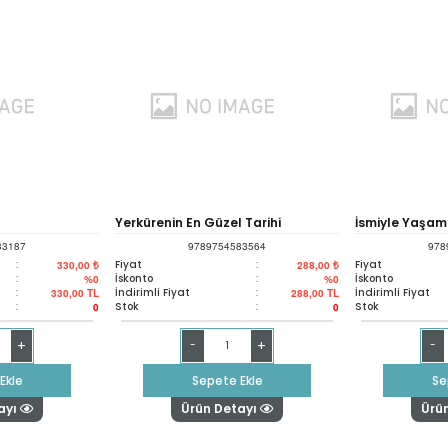
Yerkürenin En Güzel Tarihi
İsmiyle Yaşa
33187
9789754583564
978
:
Fiyat
:
Fiyat
330,00 ₺
288,00 ₺
:
İskonto
:
İskonto
%0
%0
:
İndirimli Fiyat
:
İndirimli Fiyat
330,00
TL
288,00
TL
:
Stok
:
Stok
0
0
+
+
-
-
Ekle
Sepete Ekle
Se
ayı
Ürün Detayı
Ürü