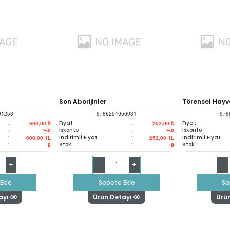
Son Aborijinler
Törensel Hay
01253
9786254056031
978
:
Fiyat
:
Fiyat
600,00 ₺
252,00 ₺
:
İskonto
:
İskonto
%0
%0
:
İndirimli Fiyat
:
İndirimli Fiyat
600,00
TL
252,00
TL
:
Stok
:
Stok
0
0
+
+
-
-
Ekle
Sepete Ekle
Se
ayı
Ürün Detayı
Ürü