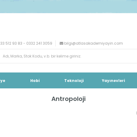
33 512 93 83 - 0332 241 3059
bilgi@atlasakademiyayin.com
iye
Hobi
Teknoloji
Yayınevleri
Antropoloji