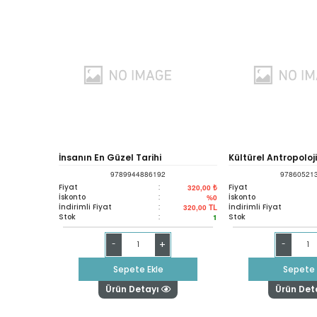
İnsanın En Güzel Tarihi
Kültürel Antropoloji
9789944886192
97860521
Fiyat
:
Fiyat
320,00 ₺
İskonto
:
İskonto
%0
İndirimli Fiyat
:
İndirimli Fiyat
320,00
TL
Stok
:
Stok
1
+
-
-
Sepete Ekle
Sepete 
Ürün Detayı
Ürün Det