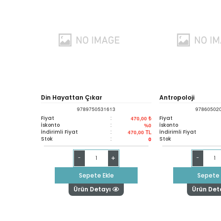
Din Hayattan Çıkar
Antropoloji
9789750531613
97860502
Fiyat
:
Fiyat
470,00 ₺
İskonto
:
İskonto
%0
İndirimli Fiyat
:
İndirimli Fiyat
470,00
TL
Stok
:
Stok
0
+
-
-
Sepete Ekle
Sepete 
Ürün Detayı
Ürün Det