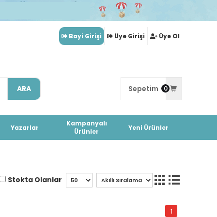
Bayi Girişi
Üye Girişi
Üye Ol
ARA
Sepetim
0
Kampanyalı
Yazarlar
Yeni Ürünler
Ürünler
Stokta Olanlar
1