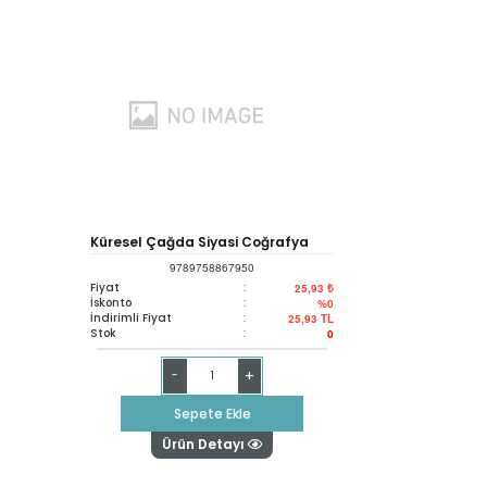
Küresel Çağda Siyasi Coğrafya
9789758867950
Fiyat
:
25,93 ₺
İskonto
:
%0
İndirimli Fiyat
:
25,93
TL
Stok
:
0
+
-
Sepete Ekle
Ürün Detayı