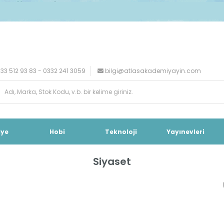
33 512 93 83 - 0332 241 3059
bilgi@atlasakademiyayin.com
iye
Hobi
Teknoloji
Yayınevleri
Siyaset