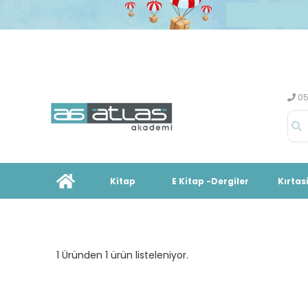
05
Kitap
E Kitap -Dergiler
Kırtas
1 Üründen 1 ürün listeleniyor.