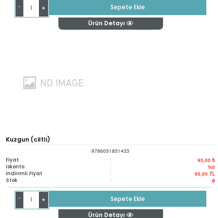
-
Sepete Ekle
+
Ürün Detayı
Kuzgun (ciltli)
9786051851433
Fiyat
:
95,00 ₺
İskonto
:
%0
İndirimli Fiyat
:
95,00
TL
Stok
:
0
-
Sepete Ekle
+
Ürün Detayı