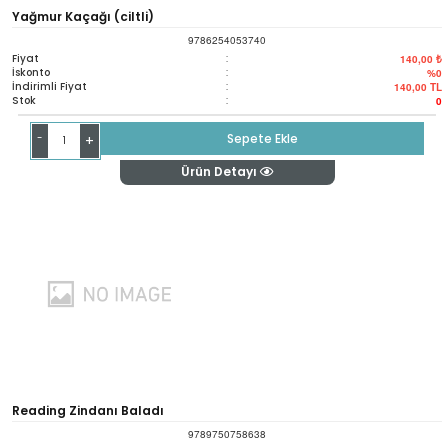
Yağmur Kaçağı (ciltli)
9786254053740
Fiyat
:
140,00 ₺
İskonto
:
%0
İndirimli Fiyat
:
140,00
TL
Stok
:
0
-
Sepete Ekle
+
Ürün Detayı
Reading Zindanı Baladı
9789750758638