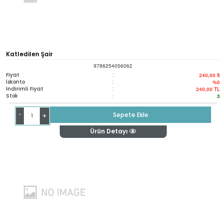
Katledilen Şair
9786254056062
Fiyat
:
240,00 ₺
İskonto
:
%0
İndirimli Fiyat
:
240,00
TL
Stok
:
3
-
Sepete Ekle
+
Ürün Detayı