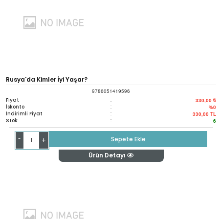
Rusya'da Kimler İyi Yaşar?
9786051419596
Fiyat
:
330,00 ₺
İskonto
:
%0
İndirimli Fiyat
:
330,00
TL
Stok
:
6
-
Sepete Ekle
+
Ürün Detayı