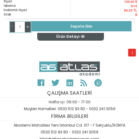
Fiyat
:
105,00 ₺
İskonto
:
%15
İndirimli Fiyat
:
89,25
TL
Stok
:
0
-
Sepete Ekle
+
Ürün Detayı
1
ÇALIŞMA SAATLERİ
Hafta içi: 09:00 - 17:00
Müşteri Hizmetleri: 0533 512 93 83 - 0332 241 3059
FİRMA BİLGİLERİ
Akademi Mahallesi Yeni İstanbul Cd. 317 -7 Selçuklu/KONYA
0533 512 93 83 - 0332 241 3059
bilgi@atlasakademiyayin.com