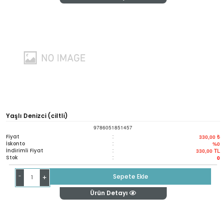
Yaşlı Denizci (ciltli)
9786051851457
Fiyat
:
330,00 ₺
İskonto
:
%0
İndirimli Fiyat
:
330,00
TL
Stok
:
0
-
Sepete Ekle
+
Ürün Detayı