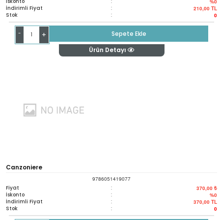
İskonto
:
%0
İndirimli Fiyat
:
210,00
TL
Stok
:
0
-
Sepete Ekle
+
Ürün Detayı
Canzoniere
9786051419077
Fiyat
:
370,00 ₺
İskonto
:
%0
İndirimli Fiyat
:
370,00
TL
Stok
:
0