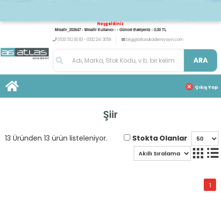
Hoşgeldiniz
Misafir_202647 - Misafir Kullanıcı - - Güncel Bakiyeniz : 0,00 TL
0533 512 93 83 - 0332 241 3059
bilgi@atlasakademiyayin.com
ARA
Çıkış Yap
Şiir
Stokta Olanlar
13 Üründen 13 ürün listeleniyor.
1