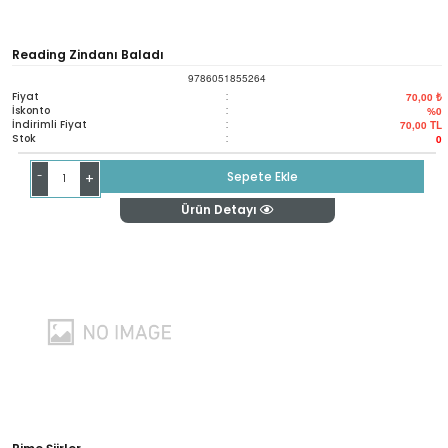
Reading Zindanı Baladı
9786051855264
Fiyat
:
70,00 ₺
İskonto
:
%0
İndirimli Fiyat
:
70,00
TL
Stok
:
0
-
Sepete Ekle
+
Ürün Detayı