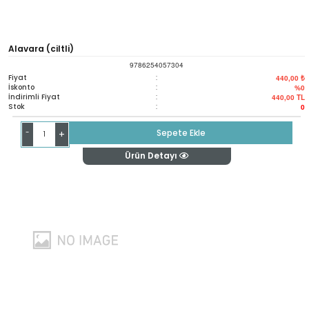
Alavara (ciltli)
9786254057304
Fiyat
:
440,00 ₺
İskonto
:
%0
İndirimli Fiyat
:
440,00
TL
Stok
:
0
-
Sepete Ekle
+
Ürün Detayı