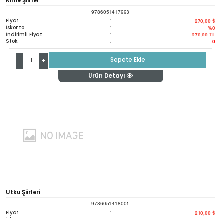
Rime Şiirler
9786051417998
Fiyat
:
270,00 ₺
İskonto
:
%0
İndirimli Fiyat
:
270,00
TL
Stok
:
0
-
Sepete Ekle
+
Ürün Detayı
Utku Şiirleri
9786051418001
Fiyat
:
210,00 ₺