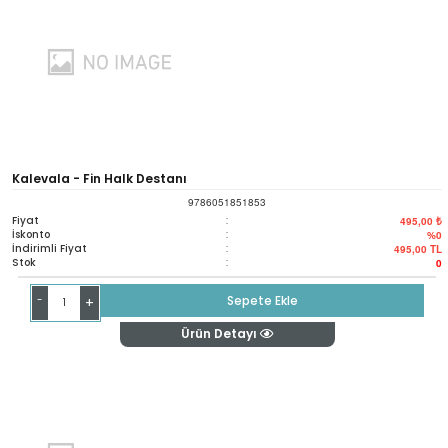
Kalevala - Fin Halk Destanı
9786051851853
Fiyat
:
495,00 ₺
İskonto
:
%0
İndirimli Fiyat
:
495,00
TL
Stok
:
0
-
Sepete Ekle
+
Ürün Detayı