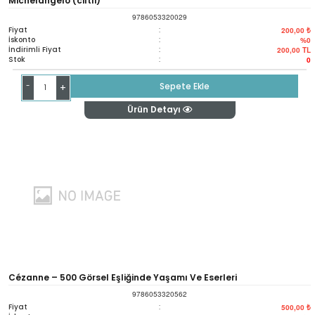
Michelangelo (ciltli)
9786053320029
Fiyat
:
200,00 ₺
İskonto
:
%0
İndirimli Fiyat
:
200,00
TL
Stok
:
0
-
Sepete Ekle
+
Ürün Detayı
Cézanne – 500 Görsel Eşliğinde Yaşamı Ve Eserleri
9786053320562
Fiyat
:
500,00 ₺