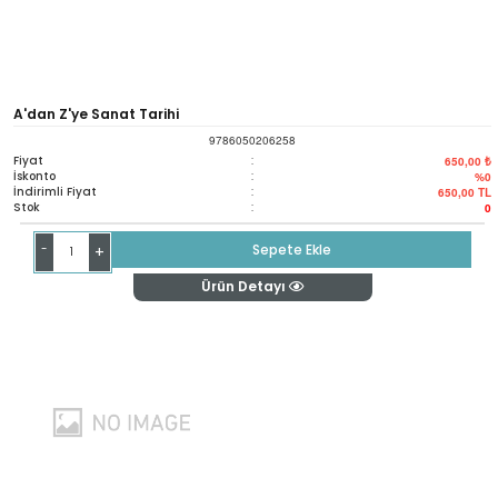
A'dan Z'ye Sanat Tarihi
9786050206258
Fiyat
:
650,00 ₺
İskonto
:
%0
İndirimli Fiyat
:
650,00
TL
Stok
:
0
-
Sepete Ekle
+
Ürün Detayı