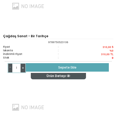
Çağdaş Sanat - Bir Tarihçe
9789750523106
Fiyat
:
310,00 ₺
İskonto
:
%0
İndirimli Fiyat
:
310,00
TL
Stok
:
0
-
Sepete Ekle
+
Ürün Detayı