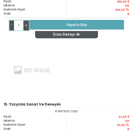
Fiyat
:
360,00 ₺
İskonto
:
%0
İndirimli Fiyat
:
360,00
TL
Stok
:
0
-
Sepete Ekle
+
Ürün Detayı
15. Yüzyılda Sanat Ve Deneyim
9789750517020
Fiyat
:
54,00 ₺
İskonto
:
%0
İndirimli Fiyat
:
54,00
TL
Stok
:
0