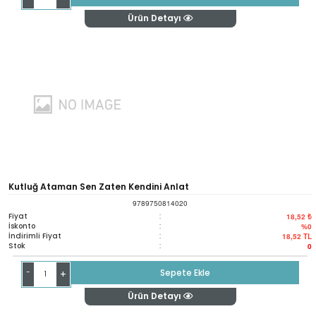
Ürün Detayı
Kutluğ Ataman Sen Zaten Kendini Anlat
9789750814020
Fiyat
:
18,52 ₺
İskonto
:
%0
İndirimli Fiyat
:
18,52
TL
Stok
:
0
-
Sepete Ekle
+
Ürün Detayı