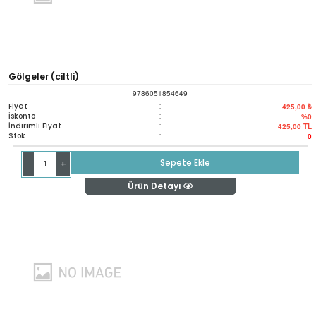
Gölgeler (ciltli)
9786051854649
Fiyat
:
425,00 ₺
İskonto
:
%0
İndirimli Fiyat
:
425,00
TL
Stok
:
0
-
Sepete Ekle
+
Ürün Detayı