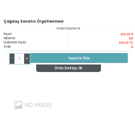
Çağdaş Sanatın Örgütlenmesi
9789750509476
Fiyat
:
335,00 ₺
İskonto
:
%0
İndirimli Fiyat
:
335,00
TL
Stok
:
0
-
Sepete Ekle
+
Ürün Detayı