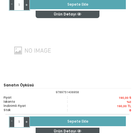
-
Sepete Ekle
+
Ürün Detayı
Sanatın Öyküsü
9789751406958
Fiyat
:
190,00 ₺
İskonto
:
%0
İndirimli Fiyat
:
190,00
TL
Stok
:
0
-
Sepete Ekle
+
Ürün Detayı