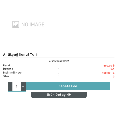
Antikçağ Sanat Tarihi
9786050201970
Fiyat
:
400,00 ₺
İskonto
:
%0
İndirimli Fiyat
:
400,00
TL
Stok
:
0
-
Sepete Ekle
+
Ürün Detayı