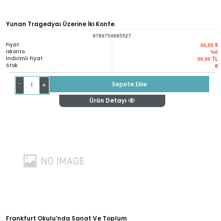
Yunan Tragedyaı Üzerine İki Konfe.
9789754685527
Fiyat
:
30,00 ₺
İskonto
:
%0
İndirimli Fiyat
:
30,00
TL
Stok
:
0
-
Sepete Ekle
+
Ürün Detayı
Frankfurt Okulu’nda Sanat Ve Toplum