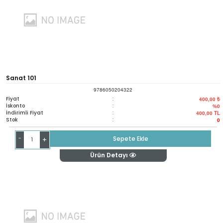
Sanat 101
9786050204322
Fiyat
:
400,00 ₺
İskonto
:
%0
İndirimli Fiyat
:
400,00
TL
Stok
:
0
-
Sepete Ekle
+
Ürün Detayı