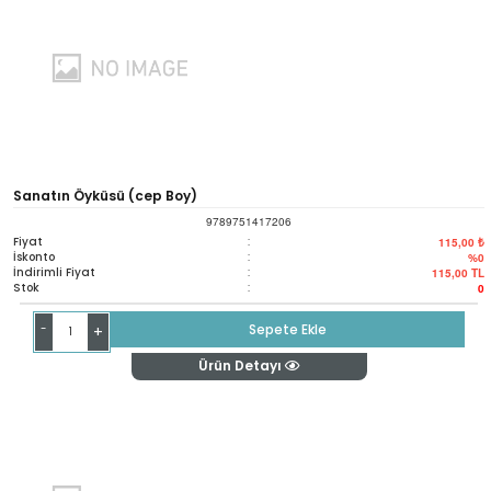
Sanatın Öyküsü (cep Boy)
9789751417206
Fiyat
:
115,00 ₺
İskonto
:
%0
İndirimli Fiyat
:
115,00
TL
Stok
:
0
-
Sepete Ekle
+
Ürün Detayı