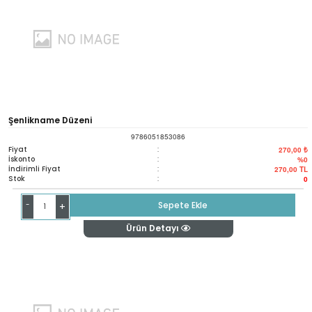
Şenlikname Düzeni
9786051853086
Fiyat
:
270,00 ₺
İskonto
:
%0
İndirimli Fiyat
:
270,00
TL
Stok
:
0
-
Sepete Ekle
+
Ürün Detayı