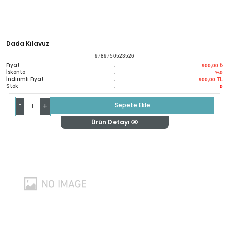
Dada Kılavuz
9789750523526
Fiyat
:
900,00 ₺
İskonto
:
%0
İndirimli Fiyat
:
900,00
TL
Stok
:
0
-
Sepete Ekle
+
Ürün Detayı