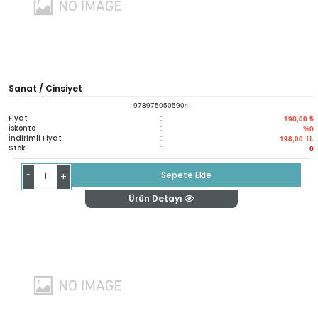
Sanat / Cinsiyet
9789750505904
Fiyat
:
198,00 ₺
İskonto
:
%0
İndirimli Fiyat
:
198,00
TL
Stok
:
0
-
Sepete Ekle
+
Ürün Detayı