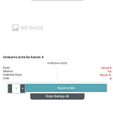
Umberto Arte İle Sanat 4
9786254416255
Fiyat
:
780,00 ₺
İskonto
:
%0
İndirimli Fiyat
:
780,00
TL
Stok
:
0
-
Sepete Ekle
+
Ürün Detayı