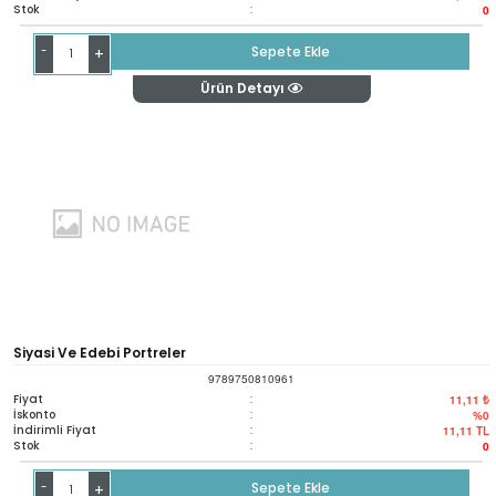
Stok
:
0
-
Sepete Ekle
+
Ürün Detayı
Siyasi Ve Edebi Portreler
9789750810961
Fiyat
:
11,11 ₺
İskonto
:
%0
İndirimli Fiyat
:
11,11
TL
Stok
:
0
-
Sepete Ekle
+