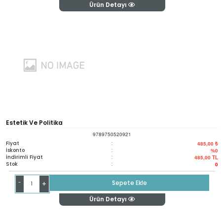
Ürün Detayı
Estetik Ve Politika
9789750520921
Fiyat
:
485,00 ₺
İskonto
:
%0
İndirimli Fiyat
:
485,00
TL
Stok
:
0
-
Sepete Ekle
+
Ürün Detayı