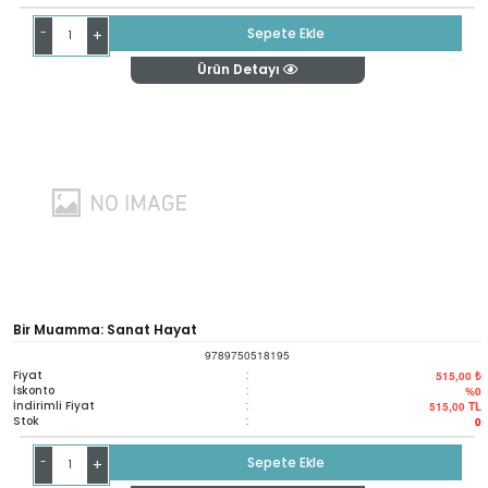
-
Sepete Ekle
+
Ürün Detayı
Bir Muamma: Sanat Hayat
9789750518195
Fiyat
:
515,00 ₺
İskonto
:
%0
İndirimli Fiyat
:
515,00
TL
Stok
:
0
-
Sepete Ekle
+