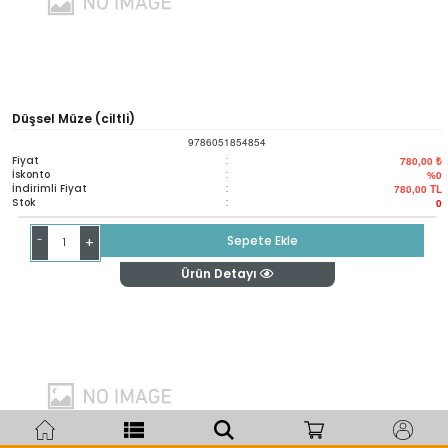
Düşsel Müze (ciltli)
9786051854854
Fiyat
:
780,00 ₺
İskonto
:
%0
İndirimli Fiyat
:
780,00
TL
Stok
:
0
-
Sepete Ekle
+
Ürün Detayı