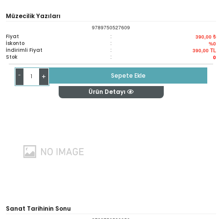
Müzecilik Yazıları
9789750527609
Fiyat
:
390,00 ₺
İskonto
:
%0
İndirimli Fiyat
:
390,00
TL
Stok
:
0
-
Sepete Ekle
+
Ürün Detayı
Sanat Tarihinin Sonu