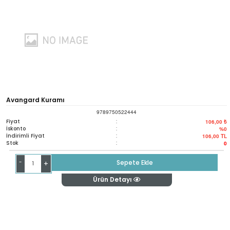
Avangard Kuramı
9789750522444
Fiyat
:
106,00 ₺
İskonto
:
%0
İndirimli Fiyat
:
106,00
TL
Stok
:
0
-
Sepete Ekle
+
Ürün Detayı