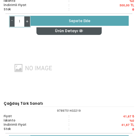
İskonto
:
%0
İndirimli Fiyat
:
500,00
TL
Stok
:
0
-
Sepete Ekle
+
Ürün Detayı
Çağdaş Türk Sanatı
9789751402219
Fiyat
:
41,67 ₺
İskonto
:
%0
İndirimli Fiyat
:
41,67
TL
Stok
:
0