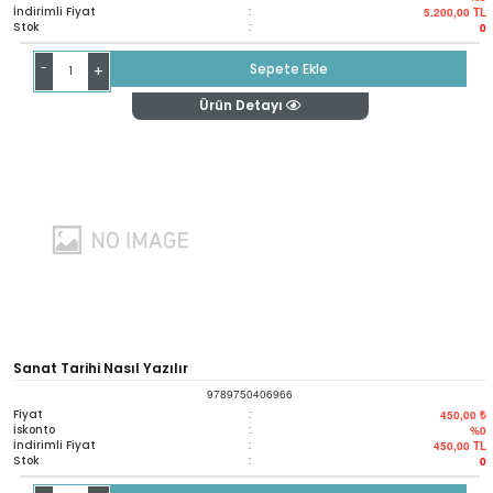
İndirimli Fiyat
:
5.200,00
TL
Stok
:
0
-
Sepete Ekle
+
Ürün Detayı
Sanat Tarihi Nasıl Yazılır
9789750406966
Fiyat
:
450,00 ₺
İskonto
:
%0
İndirimli Fiyat
:
450,00
TL
Stok
:
0