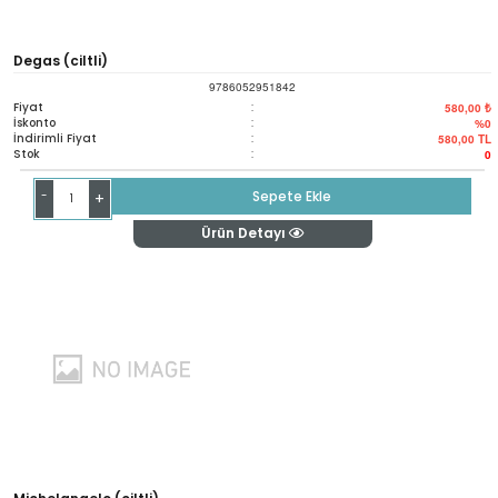
Degas (ciltli)
9786052951842
Fiyat
:
580,00 ₺
İskonto
:
%0
İndirimli Fiyat
:
580,00
TL
Stok
:
0
-
Sepete Ekle
+
Ürün Detayı