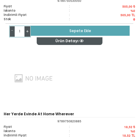
9789750530050
Fiyat
:
505,00 ₺
İskonto
:
%0
İndirimli Fiyat
:
505,00
TL
Stok
:
0
-
Sepete Ekle
+
Ürün Detayı
Her Yerde Evinde At Home Wherever
9789750820885
Fiyat
:
18,52 ₺
İskonto
:
%0
İndirimli Fiyat
:
18,52
TL