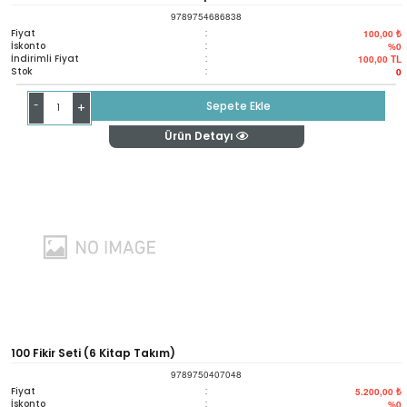
9789754686838
Fiyat
:
100,00 ₺
İskonto
:
%0
İndirimli Fiyat
:
100,00
TL
Stok
:
0
-
Sepete Ekle
+
Ürün Detayı
100 Fikir Seti (6 Kitap Takım)
9789750407048
Fiyat
:
5.200,00 ₺
İskonto
:
%0