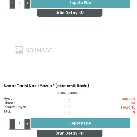
-
Sepete Ekle
+
Ürün Detayı
Sanat Tarihi Nasıl Yazılır? (ekonomik Baskı)
9789750408465
Fiyat
:
330,00 ₺
İskonto
:
%0
İndirimli Fiyat
:
330,00
TL
Stok
:
0
-
Sepete Ekle
+
Ürün Detayı