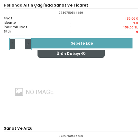
Hollanda Altın Çağı'nda Sanat Ve Ticaret
9789750514159
Fiyat
:
159,00 ₺
İskonto
:
%0
İndirimli Fiyat
:
159,00
TL
Stok
:
0
-
Sepete Ekle
+
Ürün Detayı
Sanat Ve Arzu
9789750516726