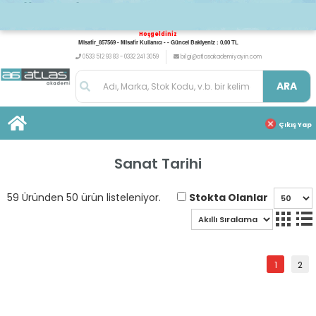
Hoşgeldiniz
Misafir_857569 - Misafir Kullanıcı - - Güncel Bakiyeniz : 0,00 TL
0533 512 93 83 - 0332 241 3059
bilgi@atlasakademiyayin.com
ARA
Çıkış Yap
Sanat Tarihi
Stokta Olanlar
59 Üründen 50 ürün listeleniyor.
1
2