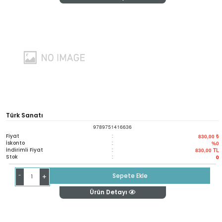
Türk Sanatı
9789751416636
Fiyat
:
830,00 ₺
İskonto
:
%0
İndirimli Fiyat
:
830,00
TL
Stok
:
0
-
Sepete Ekle
+
Ürün Detayı