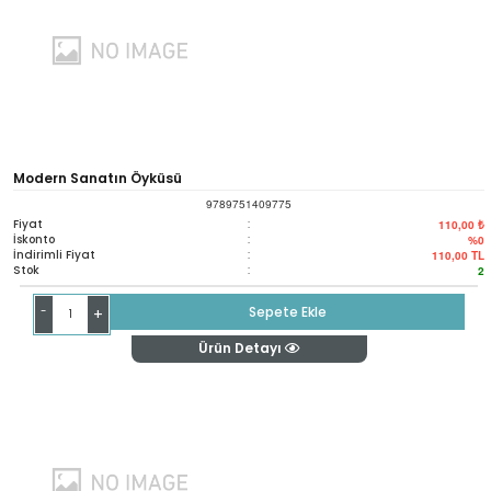
Modern Sanatın Öyküsü
9789751409775
Fiyat
:
110,00 ₺
İskonto
:
%0
İndirimli Fiyat
:
110,00
TL
Stok
:
2
-
Sepete Ekle
+
Ürün Detayı