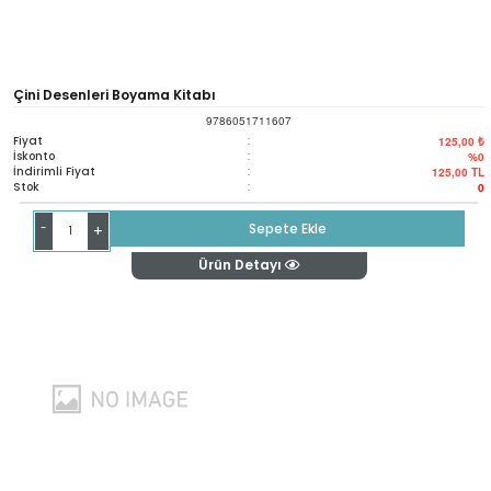
Çini Desenleri Boyama Kitabı
9786051711607
Fiyat
:
125,00 ₺
İskonto
:
%0
İndirimli Fiyat
:
125,00
TL
Stok
:
0
-
Sepete Ekle
+
Ürün Detayı