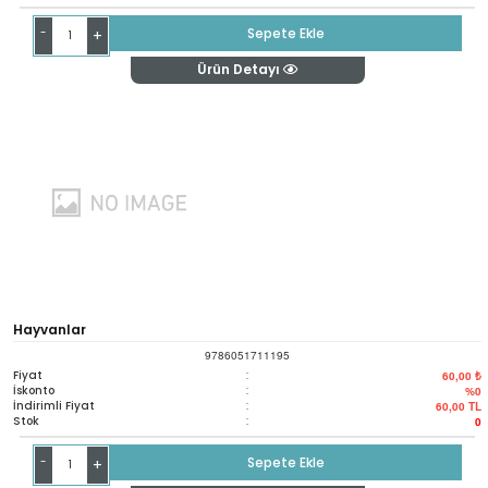
-
Sepete Ekle
+
Ürün Detayı
Hayvanlar
9786051711195
Fiyat
:
60,00 ₺
İskonto
:
%0
İndirimli Fiyat
:
60,00
TL
Stok
:
0
-
Sepete Ekle
+