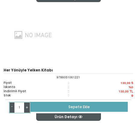
Her Yönüyle Yelken Kitabı
9786051061221
Fiyat
:
130,00 ₺
İskonto
:
%0
İndirimli Fiyat
:
130,00
TL
Stok
:
0
-
Sepete Ekle
+
Ürün Detayı