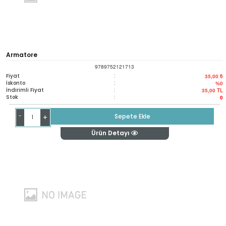
Armatore
9789752121713
Fiyat
:
35,00 ₺
İskonto
:
%0
İndirimli Fiyat
:
35,00
TL
Stok
:
0
-
Sepete Ekle
+
Ürün Detayı