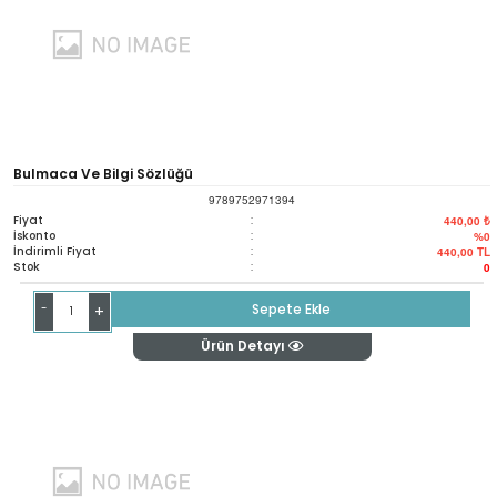
Bulmaca Ve Bilgi Sözlüğü
9789752971394
Fiyat
:
440,00 ₺
İskonto
:
%0
İndirimli Fiyat
:
440,00
TL
Stok
:
0
-
Sepete Ekle
+
Ürün Detayı