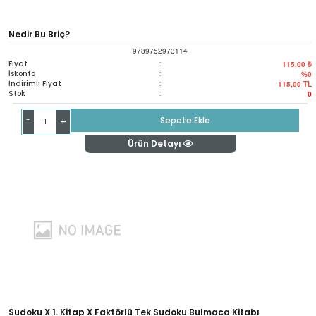
Nedir Bu Briç?
9789752973114
Fiyat
:
115,00 ₺
İskonto
:
%0
İndirimli Fiyat
:
115,00
TL
Stok
:
0
-
Sepete Ekle
+
Ürün Detayı
Sudoku X 1. Kitap X Faktörlü Tek Sudoku Bulmaca Kitabı