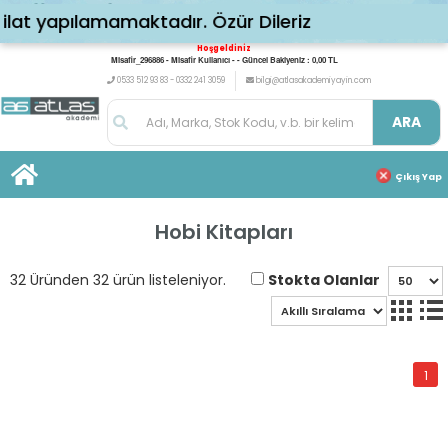
pılamamaktadır. Özür Dileriz
Hoşgeldiniz
Misafir_296886 - Misafir Kullanıcı - - Güncel Bakiyeniz : 0,00 TL
0533 512 93 83 - 0332 241 3059
bilgi@atlasakademiyayin.com
ARA
Çıkış Yap
Hobi Kitapları
Stokta Olanlar
32 Üründen 32 ürün listeleniyor.
1