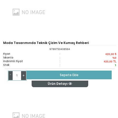
Moda Tasarımında Teknik Çizim Ve Kumaş Rehberi
9789750408564
Fiyat
:
420,00 ₺
İskonto
:
%0
İndirimli Fiyat
:
420,00
TL
Stok
:
1
-
Sepete Ekle
+
Ürün Detayı