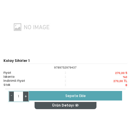
Kolay Sihirler 1
9789752979437
Fiyat
:
270,00 ₺
İskonto
:
%0
İndirimli Fiyat
:
270,00
TL
Stok
:
0
-
Sepete Ekle
+
Ürün Detayı