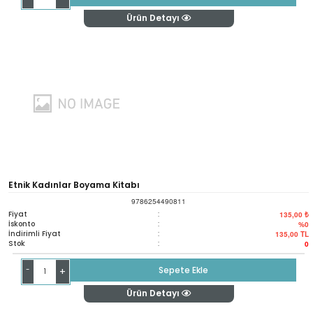
Ürün Detayı
Etnik Kadınlar Boyama Kitabı
9786254490811
Fiyat
:
135,00 ₺
İskonto
:
%0
İndirimli Fiyat
:
135,00
TL
Stok
:
0
-
Sepete Ekle
+
Ürün Detayı