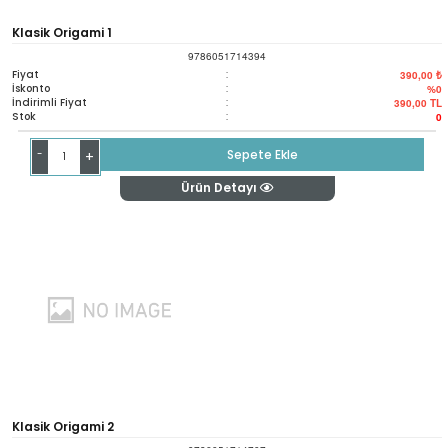
Klasik Origami 1
9786051714394
Fiyat
:
390,00 ₺
İskonto
:
%0
İndirimli Fiyat
:
390,00
TL
Stok
:
0
-
Sepete Ekle
+
Ürün Detayı
Klasik Origami 2