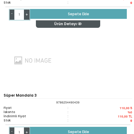
Stok
:
0
-
Sepete Ekle
+
Ürün Detayı
Süper Mandala 3
9786254490439
Fiyat
:
110,00 ₺
İskonto
:
%0
İndirimli Fiyat
:
110,00
TL
Stok
:
0
-
Sepete Ekle
+