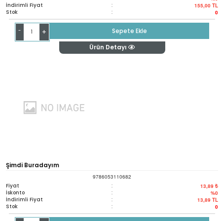
İndirimli Fiyat
:
155,00
TL
Stok
:
0
-
Sepete Ekle
+
Ürün Detayı
Şimdi Buradayım
9786053110682
Fiyat
:
13,89 ₺
İskonto
:
%0
İndirimli Fiyat
:
13,89
TL
Stok
:
0