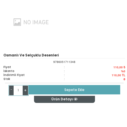
Osmanlı Ve Selçuklu Desenleri
9786051711348
Fiyat
:
110,00 ₺
İskonto
:
%0
İndirimli Fiyat
:
110,00
TL
Stok
:
0
-
Sepete Ekle
+
Ürün Detayı