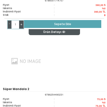
9786051714707
Fiyat
:
390,00 ₺
İskonto
:
%0
İndirimli Fiyat
:
390,00
TL
Stok
:
0
-
Sepete Ekle
+
Ürün Detayı
Süper Mandala 2
9786254490231
Fiyat
:
75,00 ₺
İskonto
:
%0
İndirimli Fiyat
:
75,00
TL