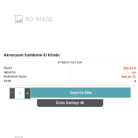
Akvaryum Sahibinin El Kitabı
9786051061429
Fiyat
:
595,00 ₺
İskonto
:
%0
İndirimli Fiyat
:
595,00
TL
Stok
:
0
-
Sepete Ekle
+
Ürün Detayı