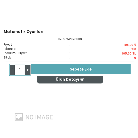
Matematik Oyunları
9789752973008
Fiyat
:
105,00 ₺
İskonto
:
%0
İndirimli Fiyat
:
105,00
TL
Stok
:
0
-
Sepete Ekle
+
Ürün Detayı