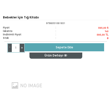
Bebekler İçin Tığ Kitabı
9786051061931
Fiyat
:
595,00 ₺
İskonto
:
%0
İndirimli Fiyat
:
595,00
TL
Stok
:
0
-
Sepete Ekle
+
Ürün Detayı