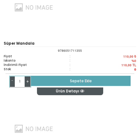
Süper Mandala
9786051711355
Fiyat
:
110,00 ₺
İskonto
:
%0
İndirimli Fiyat
:
110,00
TL
Stok
:
0
-
Sepete Ekle
+
Ürün Detayı