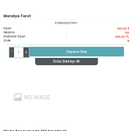
Marsilya Tarot
9786050207651
Fiyat
:
400,00 ₺
İskonto
:
%0
İndirimli Fiyat
:
400,00
TL
Stok
:
0
-
Sepete Ekle
+
Ürün Detayı