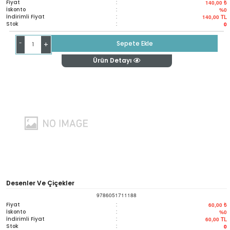
Fiyat
:
140,00 ₺
İskonto
:
%0
İndirimli Fiyat
:
140,00
TL
Stok
:
0
-
Sepete Ekle
+
Ürün Detayı
Desenler Ve Çiçekler
9786051711188
Fiyat
:
60,00 ₺
İskonto
:
%0
İndirimli Fiyat
:
60,00
TL
Stok
:
0