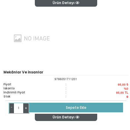
Ürün Detayı
Mekânlar Ve İnsanlar
9786051711201
Fiyat
:
95,00 ₺
İskonto
:
%0
İndirimli Fiyat
:
95,00
TL
Stok
:
0
-
Sepete Ekle
+
Ürün Detayı