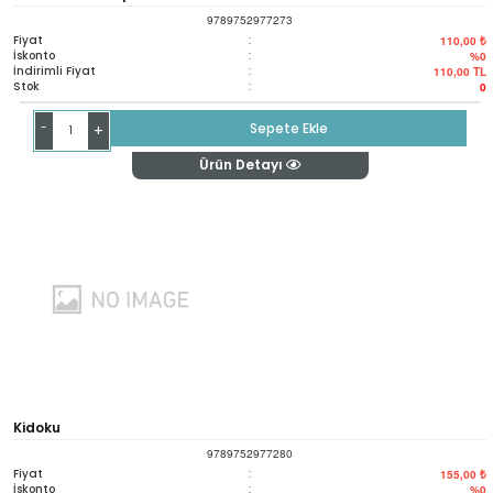
9789752977273
Fiyat
:
110,00 ₺
İskonto
:
%0
İndirimli Fiyat
:
110,00
TL
Stok
:
0
-
Sepete Ekle
+
Ürün Detayı
Kidoku
9789752977280
Fiyat
:
155,00 ₺
İskonto
:
%0