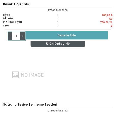
Büyük Tığ Kitabı
9786051062068
Fiyat
:
780,00 ₺
İskonto
:
%0
İndirimli Fiyat
:
780,00
TL
Stok
:
0
-
Sepete Ekle
+
Ürün Detayı
Satranç Seviye Belirleme Testleri
9786051062112