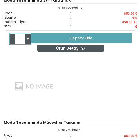
Moda Tasarımında Stil Yaratmak
9789750406546
Fiyat
:
850,00 ₺
İskonto
:
%0
İndirimli Fiyat
:
850,00
TL
Stok
:
0
-
Sepete Ekle
+
Ürün Detayı
Moda Tasarımında Mücevher Tasarımı
9789750406959
Fiyat
:
850,00 ₺