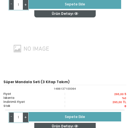
-
Sepete Ekle
+
Ürün Detayı
Süper Mandala Seti (3 Kitap Takım)
1486137100064
Fiyat
:
295,00 ₺
İskonto
:
%0
İndirimli Fiyat
:
295,00
TL
Stok
:
0
-
Sepete Ekle
+
Ürün Detayı