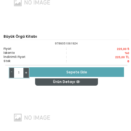
Büyük Örgü Kitabı
9786051061924
Fiyat
:
225,00 ₺
İskonto
:
%0
İndirimli Fiyat
:
225,00
TL
Stok
:
0
-
Sepete Ekle
+
Ürün Detayı