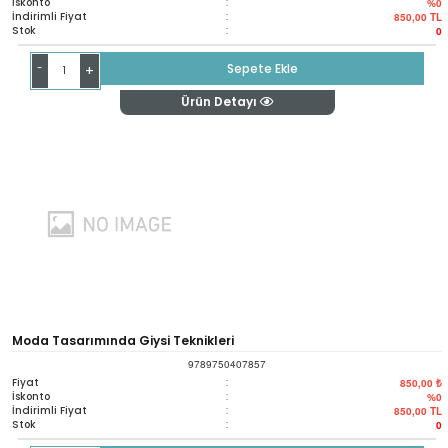
İskonto
:
%0
İndirimli Fiyat
:
850,00
TL
Stok
:
0
-
Sepete Ekle
+
Ürün Detayı
Moda Tasarımında Giysi Teknikleri
9789750407857
Fiyat
:
850,00 ₺
İskonto
:
%0
İndirimli Fiyat
:
850,00
TL
Stok
:
0