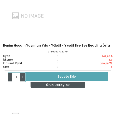
Benim Hocam Yayınları Yds - Yökdil - Yksdil Bye Bye Reading (efa
9786052772379
Serisi)
Fiyat
:
249,00 ₺
İskonto
:
%0
İndirimli Fiyat
:
249,00
TL
Stok
:
0
-
Sepete Ekle
+
Ürün Detayı