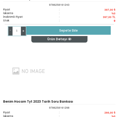
9786258161243
Fiyat
:
397,00 ₺
İskonto
:
%0
İndirimli Fiyat
:
397,00
TL
Stok
:
0
-
Sepete Ekle
+
Ürün Detayı
Benim Hocam Tyt 2023 Tarih Soru Bankası
9786258161298
Fiyat
:
266,00 ₺
İskonto
:
%0