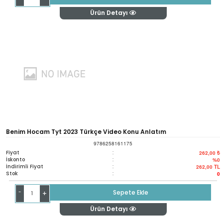
Ürün Detayı
Benim Hocam Tyt 2023 Türkçe Video Konu Anlatım
9786258161175
Fiyat
:
262,00 ₺
İskonto
:
%0
İndirimli Fiyat
:
262,00
TL
Stok
:
0
-
Sepete Ekle
+
Ürün Detayı