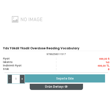
Yds Yökdil Yksdil Overdose Reading Vocabulary
9786258011517
Fiyat
:
499,00 ₺
İskonto
:
%0
İndirimli Fiyat
:
499,00
TL
Stok
:
0
-
Sepete Ekle
+
Ürün Detayı