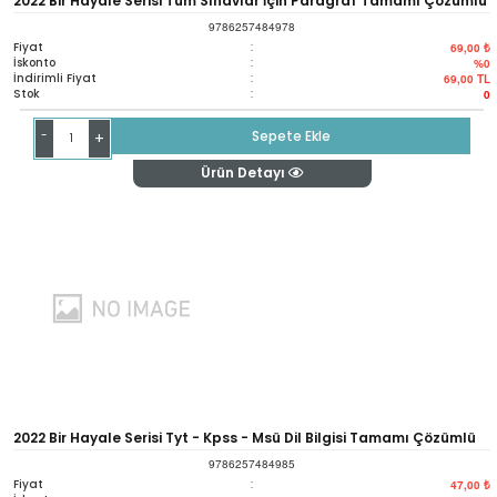
2022 Bir Hayale Serisi Tüm Sınavlar İçin Paragraf Tamamı Çözümlü
9786257484978
Soru Bankası
Fiyat
:
69,00 ₺
İskonto
:
%0
İndirimli Fiyat
:
69,00
TL
Stok
:
0
-
Sepete Ekle
+
Ürün Detayı
2022 Bir Hayale Serisi Tyt - Kpss - Msü Dil Bilgisi Tamamı Çözümlü
9786257484985
Soru Bankası
Fiyat
:
47,00 ₺