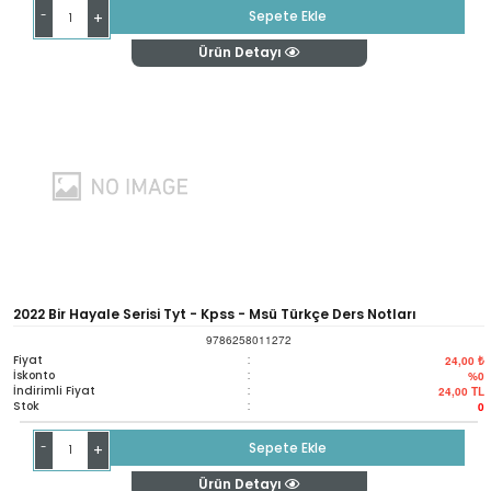
-
Sepete Ekle
+
Ürün Detayı
2022 Bir Hayale Serisi Tyt - Kpss - Msü Türkçe Ders Notları
9786258011272
Fiyat
:
24,00 ₺
İskonto
:
%0
İndirimli Fiyat
:
24,00
TL
Stok
:
0
-
Sepete Ekle
+
Ürün Detayı