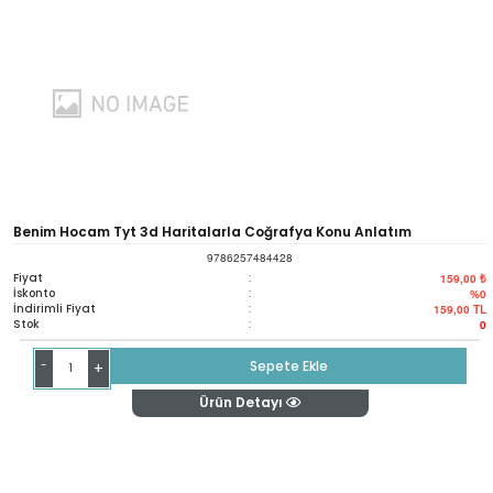
Benim Hocam Tyt 3d Haritalarla Coğrafya Konu Anlatım
9786257484428
Fiyat
:
159,00 ₺
İskonto
:
%0
İndirimli Fiyat
:
159,00
TL
Stok
:
0
-
Sepete Ekle
+
Ürün Detayı