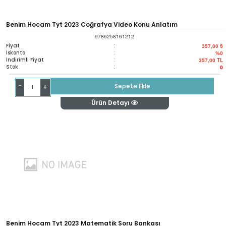
Benim Hocam Tyt 2023 Coğrafya Video Konu Anlatım
9786258161212
Fiyat
:
357,00 ₺
İskonto
:
%0
İndirimli Fiyat
:
357,00
TL
Stok
:
0
-
Sepete Ekle
+
Ürün Detayı
Benim Hocam Tyt 2023 Matematik Soru Bankası