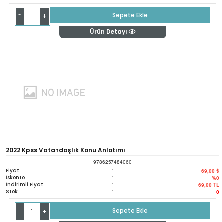
-
Sepete Ekle
+
Ürün Detayı
2022 Kpss Vatandaşlık Konu Anlatımı
9786257484060
Fiyat
:
69,00 ₺
İskonto
:
%0
İndirimli Fiyat
:
69,00
TL
Stok
:
0
-
Sepete Ekle
+