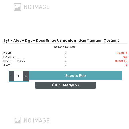
Tyt - Ales - Dgs - Kpss Sınav Uzmanlarından Tamamı Çözümlü
9786258011654
Konu Özetli Sözel Mantık Soru Bankası
Fiyat
:
99,00 ₺
İskonto
:
%0
İndirimli Fiyat
:
99,00
TL
Stok
:
0
-
Sepete Ekle
+
Ürün Detayı