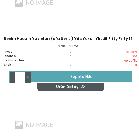
Benim Hocam Yayınları (efa Serisi) Yds Yökdil Yksdil Fıfty Fıfty 15
9786052775233
Mini Deneme
Fiyat
:
49,90 ₺
İskonto
:
%0
İndirimli Fiyat
:
49,90
TL
Stok
:
0
-
Sepete Ekle
+
Ürün Detayı