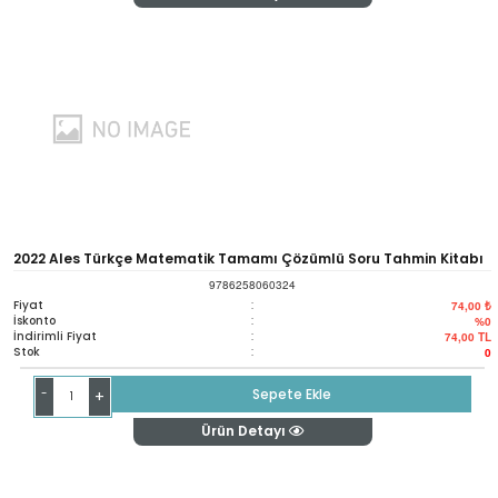
2022 Ales Türkçe Matematik Tamamı Çözümlü Soru Tahmin Kitabı
9786258060324
Fiyat
:
74,00 ₺
İskonto
:
%0
İndirimli Fiyat
:
74,00
TL
Stok
:
0
-
Sepete Ekle
+
Ürün Detayı