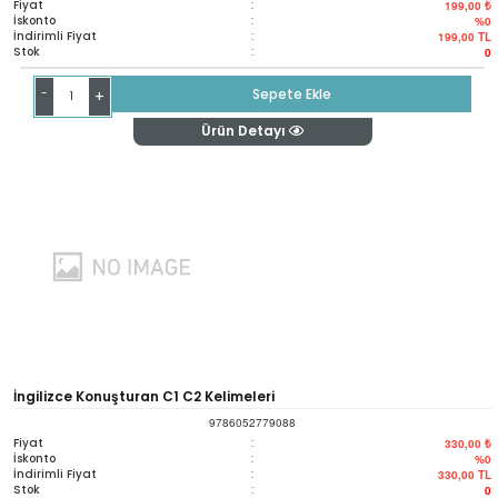
Fiyat
:
199,00 ₺
İskonto
:
%0
İndirimli Fiyat
:
199,00
TL
Stok
:
0
-
Sepete Ekle
+
Ürün Detayı
İngilizce Konuşturan C1 C2 Kelimeleri
9786052779088
Fiyat
:
330,00 ₺
İskonto
:
%0
İndirimli Fiyat
:
330,00
TL
Stok
:
0