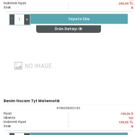
İndirimli Fiyat
:
266,00
TL
Stok
:
0
-
Sepete Ekle
+
Ürün Detayı
Benim Hocam Tyt Matematik
9786258263183
Fiyat
:
159,00 ₺
İskonto
:
%0
İndirimli Fiyat
:
159,00
TL
Stok
:
0