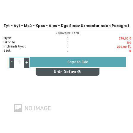
Tyt - Ayt - Msü - Kpss - Ales - Dgs Sınav Uzmanlarından Paragraf
9786258011678
Soru Bankası
Fiyat
:
279,00 ₺
İskonto
:
%0
İndirimli Fiyat
:
279,00
TL
Stok
:
0
-
Sepete Ekle
+
Ürün Detayı