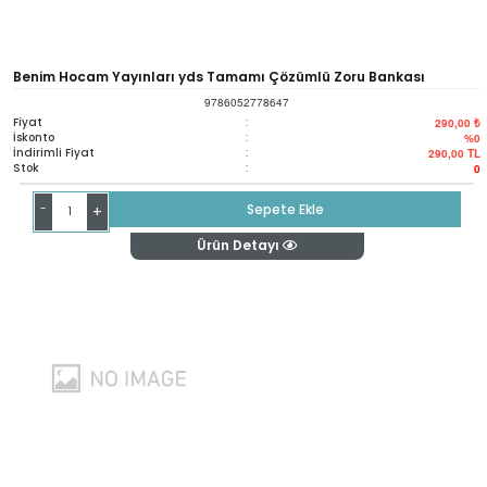
Benim Hocam Yayınları yds Tamamı Çözümlü Zoru Bankası
9786052778647
Fiyat
:
290,00 ₺
İskonto
:
%0
İndirimli Fiyat
:
290,00
TL
Stok
:
0
-
Sepete Ekle
+
Ürün Detayı