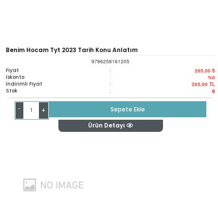
Benim Hocam Tyt 2023 Tarih Konu Anlatım
9786258161205
Fiyat
:
265,00 ₺
İskonto
:
%0
İndirimli Fiyat
:
265,00
TL
Stok
:
0
-
Sepete Ekle
+
Ürün Detayı