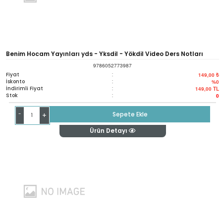
Benim Hocam Yayınları yds - Yksdil - Yökdil Video Ders Notları
9786052773987
Fiyat
:
149,00 ₺
İskonto
:
%0
İndirimli Fiyat
:
149,00
TL
Stok
:
0
-
Sepete Ekle
+
Ürün Detayı