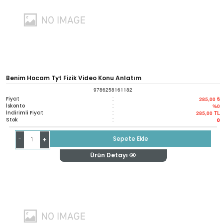
Benim Hocam Tyt Fizik Video Konu Anlatım
9786258161182
Fiyat
:
285,00 ₺
İskonto
:
%0
İndirimli Fiyat
:
285,00
TL
Stok
:
0
-
Sepete Ekle
+
Ürün Detayı