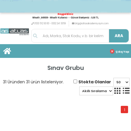
Hoşgeldiniz
Misafir_649509 - Misafir Kullanıcı - - Güncel Bakiyeniz : 0,00 TL
0533 512 93 83 - 0332 241 3059
bilgi@atlasakademiyayin.com
ARA
Çıkış Yap
Sınav Grubu
Stokta Olanlar
31 Üründen 31 ürün listeleniyor.
1