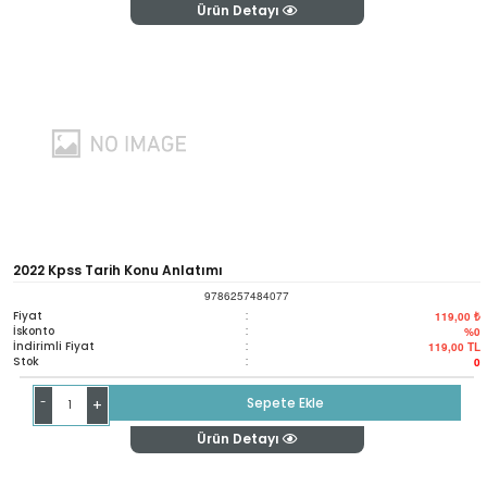
Ürün Detayı
2022 Kpss Tarih Konu Anlatımı
9786257484077
Fiyat
:
119,00 ₺
İskonto
:
%0
İndirimli Fiyat
:
119,00
TL
Stok
:
0
-
Sepete Ekle
+
Ürün Detayı