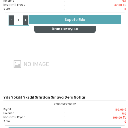
İskonto
:
%0
İndirimli Fiyat
:
47,00
TL
Stok
:
0
-
Sepete Ekle
+
Ürün Detayı
Yds Yökdil Yksdil Sıfırdan Sınava Ders Notları
9786052776872
Fiyat
:
199,00 ₺
İskonto
:
%0
İndirimli Fiyat
:
199,00
TL
Stok
:
0