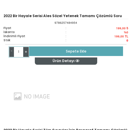
2022 Bir Hayale Serisi Ales Sözel Yetenek Tamamı Çözümlü Soru
9786257484954
Bankası
Fiyat
:
199,00 ₺
İskonto
:
%0
İndirimli Fiyat
:
199,00
TL
Stok
:
0
-
Sepete Ekle
+
Ürün Detayı