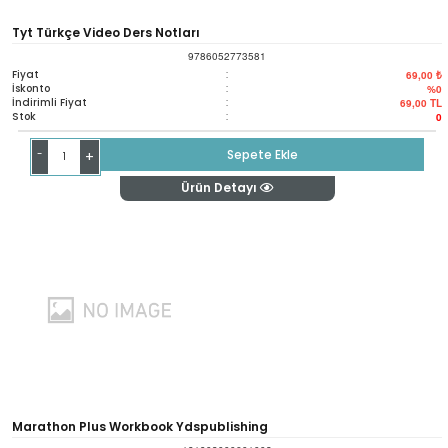
Tyt Türkçe Video Ders Notları
9786052773581
Fiyat
:
69,00 ₺
İskonto
:
%0
İndirimli Fiyat
:
69,00
TL
Stok
:
0
-
Sepete Ekle
+
Ürün Detayı
Marathon Plus Workbook Ydspublishing