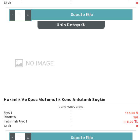
Stok
:
0
-
Sepete Ekle
+
Ürün Detayı
Hakimlik Ve Kpss Matematik Konu Anlatımlı Seçkin
9789750277085
Fiyat
:
115,00 ₺
İskonto
:
%0
İndirimli Fiyat
:
115,00
TL
Stok
:
0
-
Sepete Ekle
+