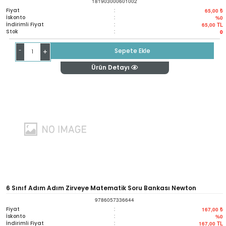
181903000601002
Fiyat
:
65,00 ₺
İskonto
:
%0
İndirimli Fiyat
:
65,00
TL
Stok
:
0
-
Sepete Ekle
+
Ürün Detayı
6 Sınıf Adım Adım Zirveye Matematik Soru Bankası Newton
9786057336644
Yayınları
Fiyat
:
167,00 ₺
İskonto
:
%0
İndirimli Fiyat
:
167,00
TL