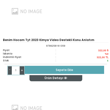
Benim Hocam Tyt 2023 Kimya Video Destekli Konu Anlatım
9786258161359
Fiyat
:
322,00 ₺
İskonto
:
%0
İndirimli Fiyat
:
322,00
TL
Stok
:
1
-
Sepete Ekle
+
Ürün Detayı