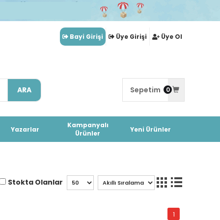
Bayi Girişi
Üye Girişi
Üye Ol
ARA
Sepetim
0
Kampanyalı
Yazarlar
Yeni Ürünler
Ürünler
Stokta Olanlar
1