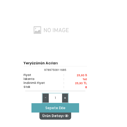
Yeryüzünün Acıları
9789750811685
Fiyat
:
25,93 ₺
İskonto
:
%0
İndirimli Fiyat
:
25,93
TL
Stok
:
0
+
-
Sepete Ekle
Ürün Detayı