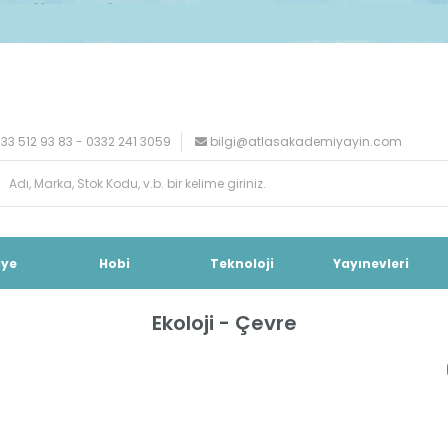
33 512 93 83 - 0332 241 3059
bilgi@atlasakademiyayin.com
iye
Hobi
Teknoloji
Yayınevleri
Ekoloji - Çevre