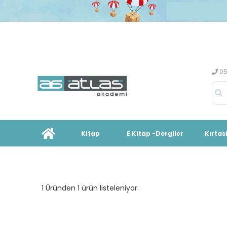
05
Kitap
E Kitap -Dergiler
Kırtas
1 Üründen 1 ürün listeleniyor.