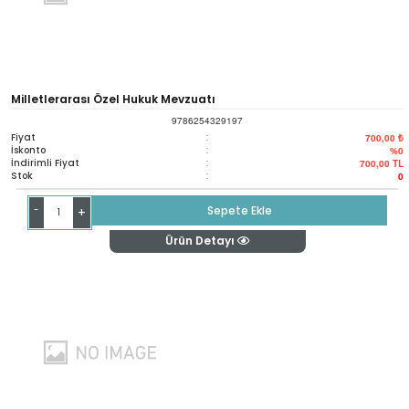
Milletlerarası Özel Hukuk Mevzuatı
9786254329197
Fiyat
:
700,00 ₺
İskonto
:
%0
İndirimli Fiyat
:
700,00
TL
Stok
:
0
-
Sepete Ekle
+
Ürün Detayı