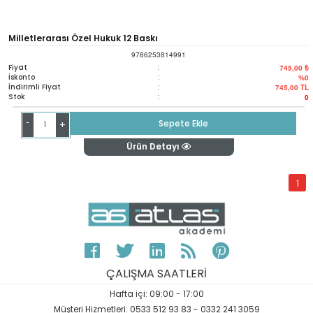
Milletlerarası Özel Hukuk 12 Baskı
9786253814991
Fiyat
:
745,00 ₺
İskonto
:
%0
İndirimli Fiyat
:
745,00
TL
Stok
:
0
-
Sepete Ekle
+
Ürün Detayı
1
ÇALIŞMA SAATLERİ
Hafta içi: 09:00 - 17:00
Müşteri Hizmetleri: 0533 512 93 83 - 0332 241 3059