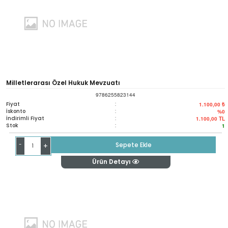
Milletlerarası Özel Hukuk Mevzuatı
9786255823144
Fiyat
:
1.100,00 ₺
İskonto
:
%0
İndirimli Fiyat
:
1.100,00
TL
Stok
:
1
-
Sepete Ekle
+
Ürün Detayı