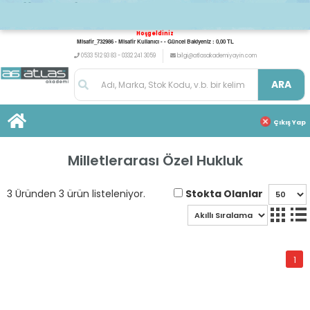
Hoşgeldiniz
Misafir_732986 - Misafir Kullanıcı - - Güncel Bakiyeniz : 0,00 TL
0533 512 93 83 - 0332 241 3059
bilgi@atlasakademiyayin.com
ARA
Çıkış Yap
Milletlerarası Özel Hukluk
Stokta Olanlar
3 Üründen 3 ürün listeleniyor.
1