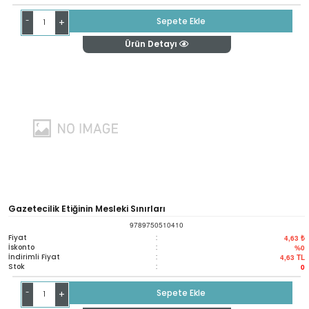
-
Sepete Ekle
+
Ürün Detayı
Gazetecilik Etiğinin Mesleki Sınırları
9789750510410
Fiyat
:
4,63 ₺
İskonto
:
%0
İndirimli Fiyat
:
4,63
TL
Stok
:
0
-
Sepete Ekle
+