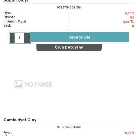
Sabah Olayı
9789754054156
Fiyat
:
5,56 ₺
İskonto
:
%0
İndirimli Fiyat
:
5,56
TL
Stok
:
0
-
Sepete Ekle
+
Ürün Detayı
Cumhuriyet Olayı
9789754054569
Fiyat
:
6,02 ₺