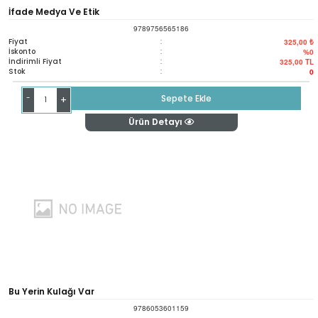
İfade Medya Ve Etik
9789756565186
Fiyat
:
325,00 ₺
İskonto
:
%0
İndirimli Fiyat
:
325,00
TL
Stok
:
0
-
Sepete Ekle
+
Ürün Detayı
Bu Yerin Kulağı Var
9786053601159