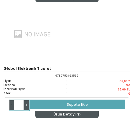
Global Elektronik Ticaret
9789753163569
Fiyat
:
65,00 ₺
İskonto
:
%0
İndirimli Fiyat
:
65,00
TL
Stok
:
0
-
Sepete Ekle
+
Ürün Detayı