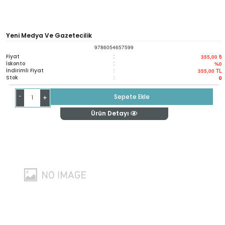
Yeni Medya Ve Gazetecilik
9786054657599
Fiyat
:
355,00 ₺
İskonto
:
%0
İndirimli Fiyat
:
355,00
TL
Stok
:
0
-
Sepete Ekle
+
Ürün Detayı