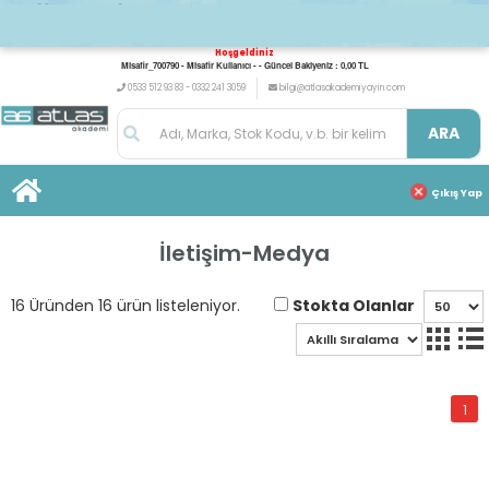
Hoşgeldiniz
Misafir_700790 - Misafir Kullanıcı - - Güncel Bakiyeniz : 0,00 TL
0533 512 93 83 - 0332 241 3059
bilgi@atlasakademiyayin.com
ARA
Çıkış Yap
İletişim-Medya
Stokta Olanlar
16 Üründen 16 ürün listeleniyor.
1