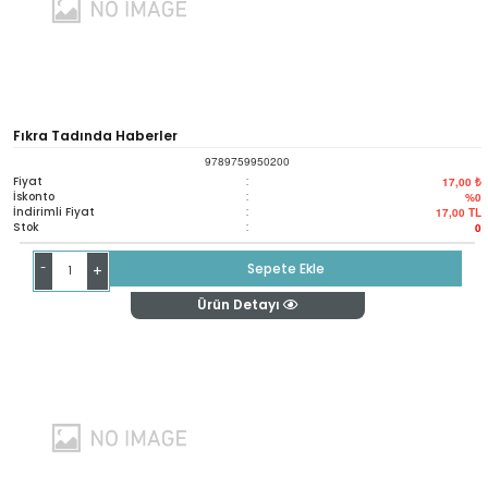
Fıkra Tadında Haberler
9789759950200
Fiyat
:
17,00 ₺
İskonto
:
%0
İndirimli Fiyat
:
17,00
TL
Stok
:
0
-
Sepete Ekle
+
Ürün Detayı