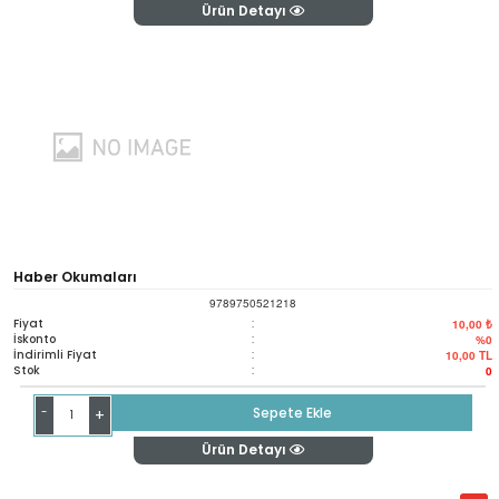
Ürün Detayı
Haber Okumaları
9789750521218
Fiyat
:
10,00 ₺
İskonto
:
%0
İndirimli Fiyat
:
10,00
TL
Stok
:
0
-
Sepete Ekle
+
Ürün Detayı