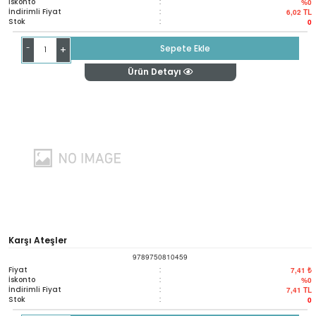
İskonto
:
%0
İndirimli Fiyat
:
6,02
TL
Stok
:
0
-
Sepete Ekle
+
Ürün Detayı
Karşı Ateşler
9789750810459
Fiyat
:
7,41 ₺
İskonto
:
%0
İndirimli Fiyat
:
7,41
TL
Stok
:
0