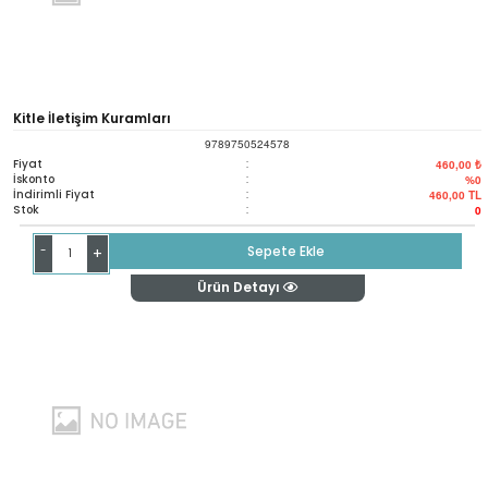
Kitle İletişim Kuramları
9789750524578
Fiyat
:
460,00 ₺
İskonto
:
%0
İndirimli Fiyat
:
460,00
TL
Stok
:
0
-
Sepete Ekle
+
Ürün Detayı