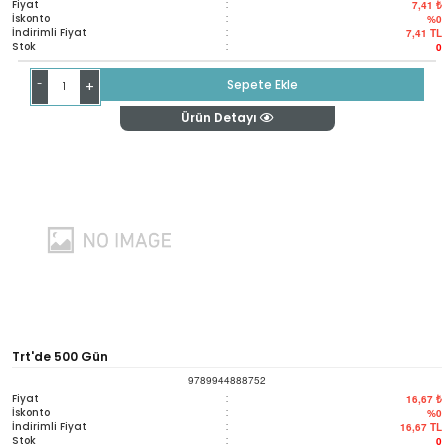
Fiyat
:
7,41 ₺
İskonto
:
%0
İndirimli Fiyat
:
7,41
TL
Stok
:
0
-
Sepete Ekle
+
Ürün Detayı
Trt'de 500 Gün
9789944888752
Fiyat
:
16,67 ₺
İskonto
:
%0
İndirimli Fiyat
:
16,67
TL
Stok
:
0