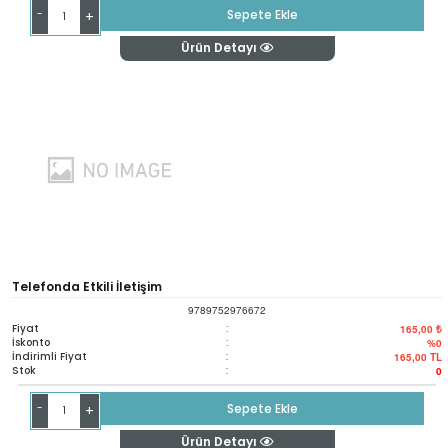
-
Sepete Ekle
+
Ürün Detayı
Telefonda Etkili İletişim
9789752976672
Fiyat
:
165,00 ₺
İskonto
:
%0
İndirimli Fiyat
:
165,00
TL
Stok
:
0
-
Sepete Ekle
+
Ürün Detayı