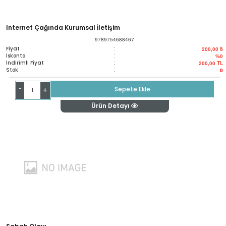
Internet Çağında Kurumsal İletişim
9789754688467
Fiyat
:
200,00 ₺
İskonto
:
%0
İndirimli Fiyat
:
200,00
TL
Stok
:
0
-
Sepete Ekle
+
Ürün Detayı