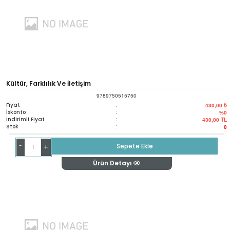
Kültür, Farklılık Ve İletişim
9789750515750
Fiyat
:
430,00 ₺
İskonto
:
%0
İndirimli Fiyat
:
430,00
TL
Stok
:
0
-
Sepete Ekle
+
Ürün Detayı