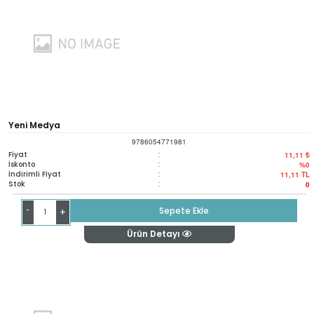
Yeni Medya
9786054771981
Fiyat
:
11,11 ₺
İskonto
:
%0
İndirimli Fiyat
:
11,11
TL
Stok
:
0
-
Sepete Ekle
+
Ürün Detayı