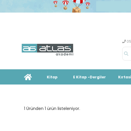
05
Kitap
E Kitap -Dergiler
Kırtas
1 Üründen 1 ürün listeleniyor.