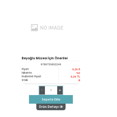
Beyoğlu Müzesi İçin Öneriler
9789750802249
Fiyat
:
9,26 ₺
İskonto
:
%0
İndirimli Fiyat
:
9,26
TL
Stok
:
0
+
-
Sepete Ekle
Ürün Detayı