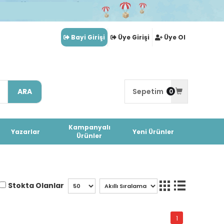
Bayi Girişi
Üye Girişi
Üye Ol
ARA
Sepetim
0
Kampanyalı
Yazarlar
Yeni Ürünler
Ürünler
Stokta Olanlar
1