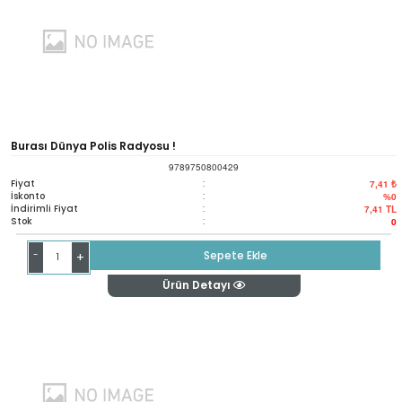
Burası Dünya Polis Radyosu !
9789750800429
Fiyat
:
7,41 ₺
İskonto
:
%0
İndirimli Fiyat
:
7,41
TL
Stok
:
0
-
Sepete Ekle
+
Ürün Detayı