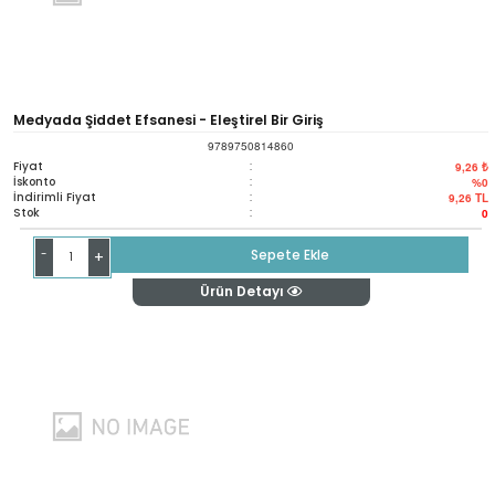
Medyada Şiddet Efsanesi - Eleştirel Bir Giriş
9789750814860
Fiyat
:
9,26 ₺
İskonto
:
%0
İndirimli Fiyat
:
9,26
TL
Stok
:
0
-
Sepete Ekle
+
Ürün Detayı