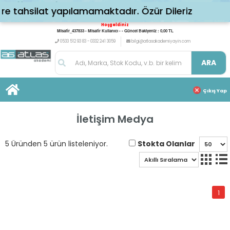
 tahsilat yapılamamaktadır. Özür Dileriz
Hoşgeldiniz
Misafir_437833 - Misafir Kullanıcı - - Güncel Bakiyeniz : 0,00 TL
0533 512 93 83 - 0332 241 3059
bilgi@atlasakademiyayin.com
ARA
Çıkış Yap
İletişim Medya
Stokta Olanlar
5 Üründen 5 ürün listeleniyor.
1