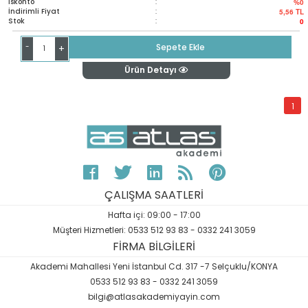
İskonto
:
%0
İndirimli Fiyat
:
5,56
TL
Stok
:
0
-
Sepete Ekle
+
Ürün Detayı
1
ÇALIŞMA SAATLERİ
Hafta içi: 09:00 - 17:00
Müşteri Hizmetleri: 0533 512 93 83 - 0332 241 3059
FİRMA BİLGİLERİ
Akademi Mahallesi Yeni İstanbul Cd. 317 -7 Selçuklu/KONYA
0533 512 93 83 - 0332 241 3059
bilgi@atlasakademiyayin.com