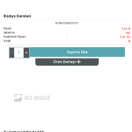
Radyo Dersleri
9789753633727
Fiyat
:
7,41 ₺
İskonto
:
%0
İndirimli Fiyat
:
7,41
TL
Stok
:
0
-
Sepete Ekle
+
Ürün Detayı