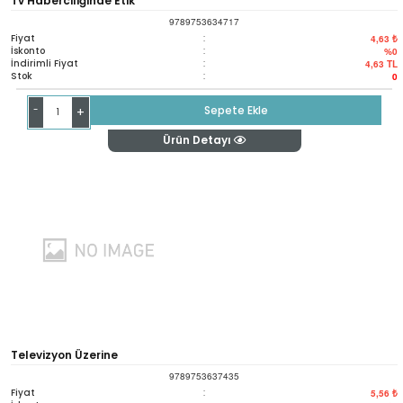
Tv Haberciliğinde Etik
9789753634717
Fiyat
:
4,63 ₺
İskonto
:
%0
İndirimli Fiyat
:
4,63
TL
Stok
:
0
-
Sepete Ekle
+
Ürün Detayı
Televizyon Üzerine
9789753637435
Fiyat
:
5,56 ₺