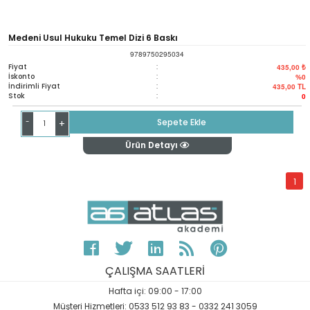
Medeni Usul Hukuku Temel Dizi 6 Baskı
9789750295034
Fiyat
:
435,00 ₺
İskonto
:
%0
İndirimli Fiyat
:
435,00
TL
Stok
:
0
-
Sepete Ekle
+
Ürün Detayı
1
ÇALIŞMA SAATLERİ
Hafta içi: 09:00 - 17:00
Müşteri Hizmetleri: 0533 512 93 83 - 0332 241 3059