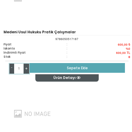
Medeni Usul Hukuku Pratik Çalışmalar
9786050517187
Fiyat
:
600,00 ₺
İskonto
:
%0
İndirimli Fiyat
:
600,00
TL
Stok
:
0
-
Sepete Ekle
+
Ürün Detayı