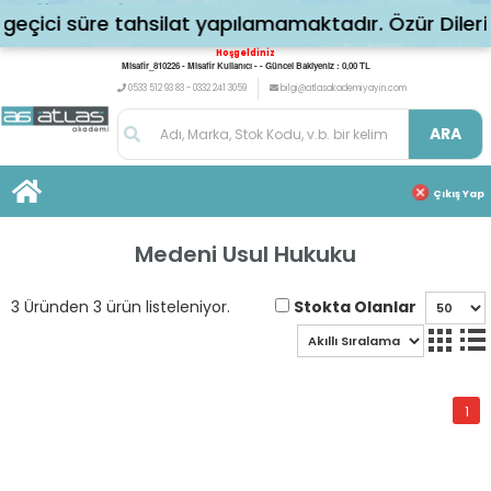
çici süre tahsilat yapılamamaktadır. Özür Dileriz
Hoşgeldiniz
Misafir_810226 - Misafir Kullanıcı - - Güncel Bakiyeniz : 0,00 TL
0533 512 93 83 - 0332 241 3059
bilgi@atlasakademiyayin.com
ARA
Çıkış Yap
Medeni Usul Hukuku
Stokta Olanlar
3 Üründen 3 ürün listeleniyor.
1