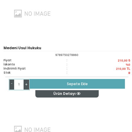
Medeni Usul Hukuku
9789750278860
Fiyat
:
210,00 ₺
İskonto
:
%0
İndirimli Fiyat
:
210,00
TL
Stok
:
0
-
Sepete Ekle
+
Ürün Detayı