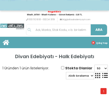
Hoşgeldiniz
Misafir_647641 - Misafir Kullanıcı - - Güncel Bakiyeniz : 0,00 TL
0533 512 93 83 - 0332 241 3059
bilgi@atlasakademiyayin.com
ARA
Çıkış Yap
Divan Edebiyatı - Halk Edebiyatı
Stokta Olanlar
1 Üründen 1 ürün listeleniyor.
1