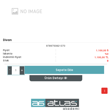
Divan
9789750821370
Fiyat
:
1.100,00 ₺
İskonto
:
%0
İndirimli Fiyat
:
1.100,00
TL
Stok
:
0
-
Sepete Ekle
+
Ürün Detayı
1