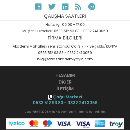
ÇALIŞMA SAATLERİ
Hafta içi: 09:00 - 17:00
Müşteri Hizmetleri: 0533 512 93 83 - 0332 241 3059
FİRMA BİLGİLERİ
Akademi Mahallesi Yeni İstanbul Cd. 317 -7 Selçuklu/KONYA
0533 512 93 83 - 0332 241 3059
bilgi@atlasakademiyayin.com
HESABIM
DİĞER
İLETİŞİM
Çağrı Merkezi
0533 512 93 83 - 0332 241 3059
Copyright © 2008 Atlas Akademi Yayın. Tüm hakları saklıdır.