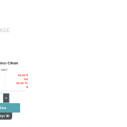
ılıcı Cihan
11647
:
40,00 ₺
:
%0
:
40,00
TL
:
0
+
Ekle
ayı