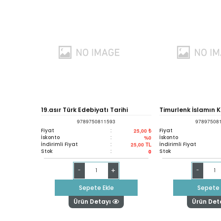
19.asır Türk Edebiyatı Tarihi
Timurlenk İslamın K
9789750811593
97897508
Fatihi
Fiyat
:
Fiyat
25,00 ₺
İskonto
:
İskonto
%0
İndirimli Fiyat
:
İndirimli Fiyat
25,00
TL
Stok
:
Stok
0
+
-
-
Sepete Ekle
Sepete 
Ürün Detayı
Ürün Det