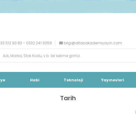
33 512 93 83 - 0332 241 3059
bilgi@atlasakademiyayin.com
iye
Hobi
Teknoloji
Yayınevleri
Tarih