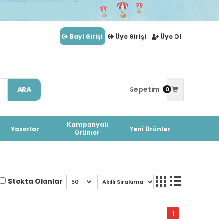
Bayi Girişi
Üye Girişi
Üye Ol
ARA
Sepetim
0
Kampanyalı
Yazarlar
Yeni Ürünler
Ürünler
Stokta Olanlar
1