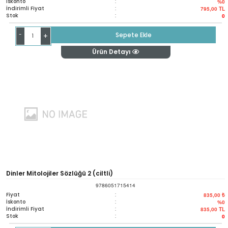
İskonto
:
%0
İndirimli Fiyat
:
795,00
TL
Stok
:
0
-
Sepete Ekle
+
Ürün Detayı
Dinler Mitolojiler Sözlüğü 2 (ciltli)
9786051715414
Fiyat
:
835,00 ₺
İskonto
:
%0
İndirimli Fiyat
:
835,00
TL
Stok
:
0