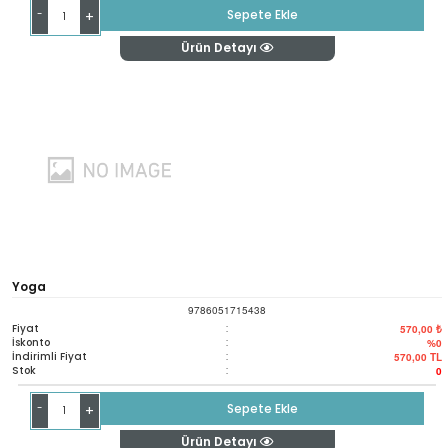
-
Sepete Ekle
+
Ürün Detayı
Yoga
9786051715438
Fiyat
:
570,00 ₺
İskonto
:
%0
İndirimli Fiyat
:
570,00
TL
Stok
:
0
-
Sepete Ekle
+
Ürün Detayı