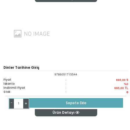
Dinler Tarihine Giriş
9786051715544
Fiyat
:
695,00 ₺
İskonto
:
%0
İndirimli Fiyat
:
695,00
TL
Stok
:
0
-
Sepete Ekle
+
Ürün Detayı