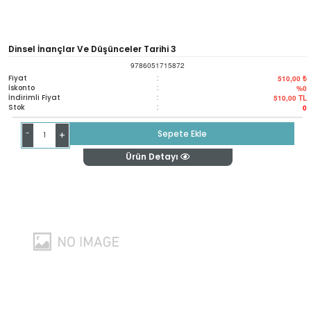
Dinsel İnançlar Ve Düşünceler Tarihi 3
9786051715872
Fiyat
:
510,00 ₺
İskonto
:
%0
İndirimli Fiyat
:
510,00
TL
Stok
:
0
-
Sepete Ekle
+
Ürün Detayı