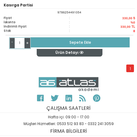
Kasırga Partisi
9786254491054
Fiyat
:
330,00 ₺
İskonto
:
%0
İndirimli Fiyat
:
330,00
TL
Stok
:
0
-
Sepete Ekle
+
Ürün Detayı
1
ÇALIŞMA SAATLERİ
Hafta içi: 09:00 - 17:00
Müşteri Hizmetleri: 0533 512 93 83 - 0332 241 3059
FİRMA BİLGİLERİ