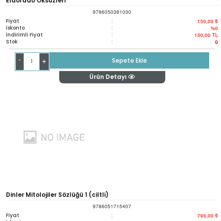
Eldorado Öksüzleri
9786050381030
Fiyat
:
150,00 ₺
İskonto
:
%0
İndirimli Fiyat
:
150,00
TL
Stok
:
0
-
Sepete Ekle
+
Ürün Detayı
Dinler Mitolojiler Sözlüğü 1 (ciltli)
9786051715407
Fiyat
:
795,00 ₺