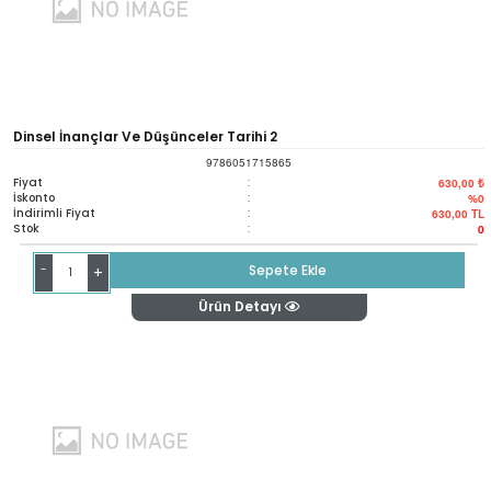
Dinsel İnançlar Ve Düşünceler Tarihi 2
9786051715865
Fiyat
:
630,00 ₺
İskonto
:
%0
İndirimli Fiyat
:
630,00
TL
Stok
:
0
-
Sepete Ekle
+
Ürün Detayı