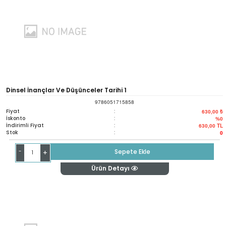
Dinsel İnançlar Ve Düşünceler Tarihi 1
9786051715858
Fiyat
:
630,00 ₺
İskonto
:
%0
İndirimli Fiyat
:
630,00
TL
Stok
:
0
-
Sepete Ekle
+
Ürün Detayı