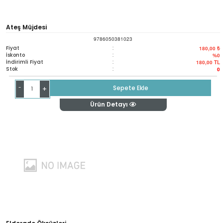
Ateş Müjdesi
9786050381023
Fiyat
:
180,00 ₺
İskonto
:
%0
İndirimli Fiyat
:
180,00
TL
Stok
:
0
-
Sepete Ekle
+
Ürün Detayı