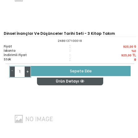
Dinsel İnançlar Ve Düşünceler Tarihi Seti - 3 Kitap Takım
2486137100018
Fiyat
:
925,00 ₺
İskonto
:
%0
İndirimli Fiyat
:
925,00
TL
Stok
:
0
-
Sepete Ekle
+
Ürün Detayı