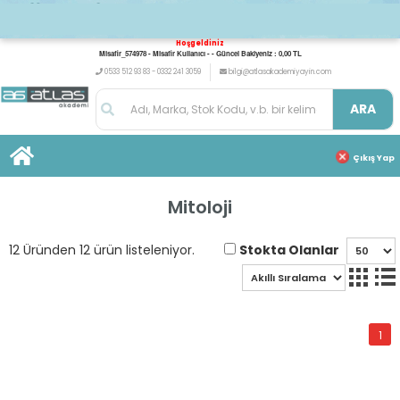
Hoşgeldiniz
Misafir_574978 - Misafir Kullanıcı - - Güncel Bakiyeniz : 0,00 TL
0533 512 93 83 - 0332 241 3059
bilgi@atlasakademiyayin.com
ARA
Çıkış Yap
Mitoloji
Stokta Olanlar
12 Üründen 12 ürün listeleniyor.
1