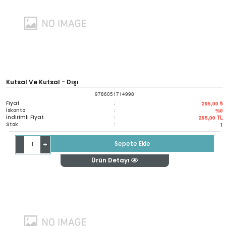
Kutsal Ve Kutsal - Dışı
9786051714998
Fiyat
:
295,00 ₺
İskonto
:
%0
İndirimli Fiyat
:
295,00
TL
Stok
:
1
-
Sepete Ekle
+
Ürün Detayı