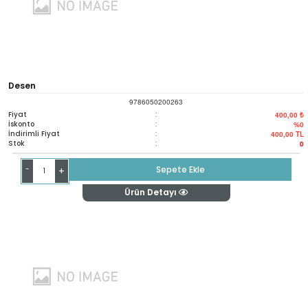
Desen
9786050200263
Fiyat
:
400,00 ₺
İskonto
:
%0
İndirimli Fiyat
:
400,00
TL
Stok
:
0
-
Sepete Ekle
+
Ürün Detayı