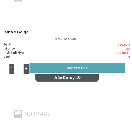
Işık Ve Gölge
9789751405340
Fiyat
:
120,00 ₺
İskonto
:
%0
İndirimli Fiyat
:
120,00
TL
Stok
:
0
-
Sepete Ekle
+
Ürün Detayı