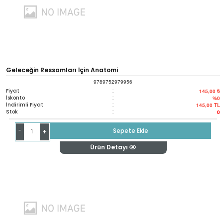
Geleceğin Ressamları İçin Anatomi
9789752979956
Fiyat
:
145,00 ₺
İskonto
:
%0
İndirimli Fiyat
:
145,00
TL
Stok
:
0
-
Sepete Ekle
+
Ürün Detayı