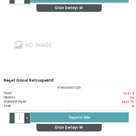
Ürün Detayı
Neşet Günal Retrospektif
9786053607229
Fiyat
:
64,81 ₺
İskonto
:
%0
İndirimli Fiyat
:
64,81
TL
Stok
:
0
-
Sepete Ekle
+
Ürün Detayı