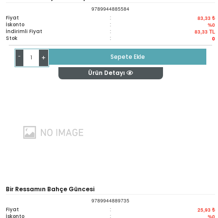
9789944885584
Fiyat
:
83,33 ₺
İskonto
:
%0
İndirimli Fiyat
:
83,33
TL
Stok
:
0
-
Sepete Ekle
+
Ürün Detayı
Bir Ressamın Bahçe Güncesi
9789944889735
Fiyat
:
25,93 ₺
İskonto
:
%0