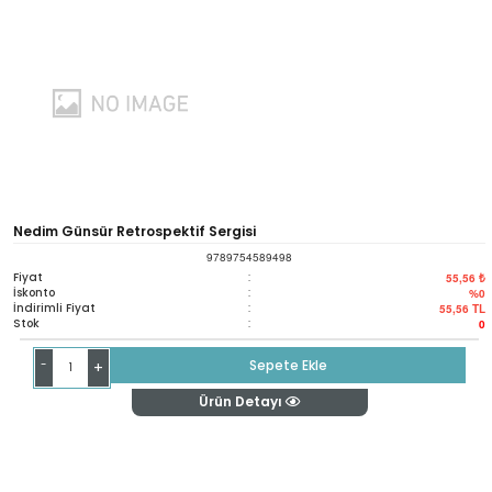
Nedim Günsür Retrospektif Sergisi
9789754589498
Fiyat
:
55,56 ₺
İskonto
:
%0
İndirimli Fiyat
:
55,56
TL
Stok
:
0
-
Sepete Ekle
+
Ürün Detayı