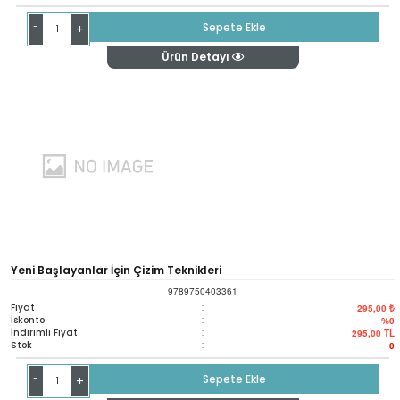
-
Sepete Ekle
+
Ürün Detayı
Yeni Başlayanlar İçin Çizim Teknikleri
9789750403361
Fiyat
:
295,00 ₺
İskonto
:
%0
İndirimli Fiyat
:
295,00
TL
Stok
:
0
-
Sepete Ekle
+