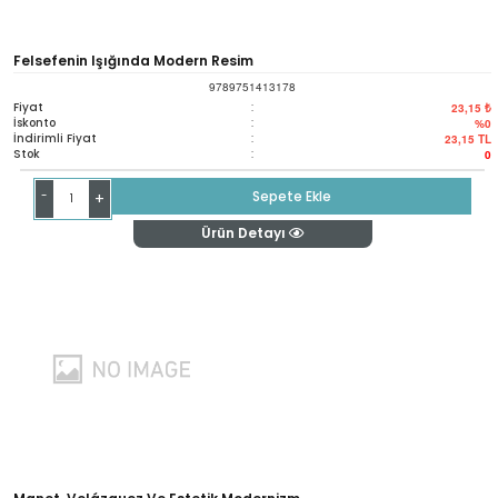
Felsefenin Işığında Modern Resim
9789751413178
Fiyat
:
23,15 ₺
İskonto
:
%0
İndirimli Fiyat
:
23,15
TL
Stok
:
0
-
Sepete Ekle
+
Ürün Detayı