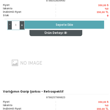
9786053609490
Fiyat
:
350,00 ₺
İskonto
:
%0
İndirimli Fiyat
:
350,00
TL
Stok
:
0
-
Sepete Ekle
+
Ürün Detayı
Varlığımın Garip Şarkısı - Retrospektif
9786257999823
Fiyat
:
350,00 ₺
İskonto
:
%0
İndirimli Fiyat
:
350,00
TL