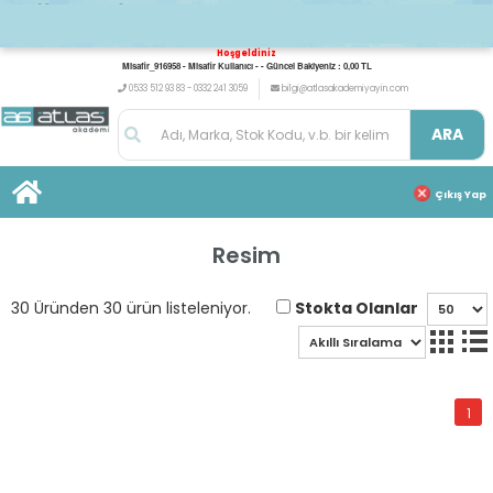
Hoşgeldiniz
Misafir_916958 - Misafir Kullanıcı - - Güncel Bakiyeniz : 0,00 TL
0533 512 93 83 - 0332 241 3059
bilgi@atlasakademiyayin.com
ARA
Çıkış Yap
Resim
Stokta Olanlar
30 Üründen 30 ürün listeleniyor.
1