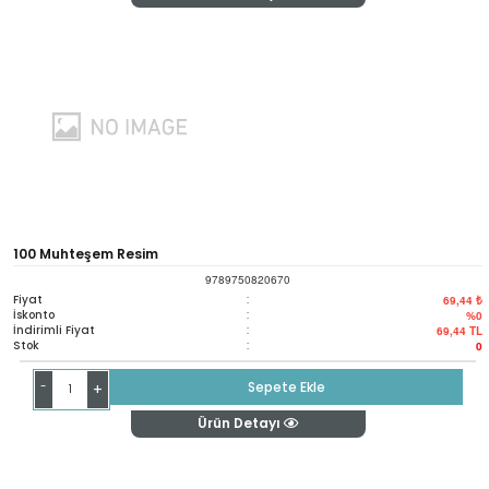
100 Muhteşem Resim
9789750820670
Fiyat
:
69,44 ₺
İskonto
:
%0
İndirimli Fiyat
:
69,44
TL
Stok
:
0
-
Sepete Ekle
+
Ürün Detayı