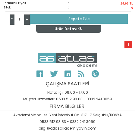
İndirimli Fiyat
:
25,93
TL
Stok
:
0
-
Sepete Ekle
+
Ürün Detayı
1
ÇALIŞMA SAATLERİ
Hafta içi: 09:00 - 17:00
Müşteri Hizmetleri: 0533 512 93 83 - 0332 241 3059
FİRMA BİLGİLERİ
Akademi Mahallesi Yeni İstanbul Cd. 317 -7 Selçuklu/KONYA
0533 512 93 83 - 0332 241 3059
bilgi@atlasakademiyayin.com