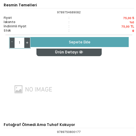
Resmin Temelleri
9789754689082
Fiyat
:
75,00 ₺
İskonto
:
%0
İndirimli Fiyat
:
75,00
TL
Stok
:
0
-
Sepete Ekle
+
Ürün Detayı
Fotoğraf Ölmedi Ama Tuhaf Kokuyor
9789750800177