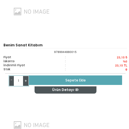
Benim Sanat Kitabım
9789944880015
Fiyat
:
23,15 ₺
İskonto
:
%0
İndirimli Fiyat
:
23,15
TL
Stok
:
0
-
Sepete Ekle
+
Ürün Detayı