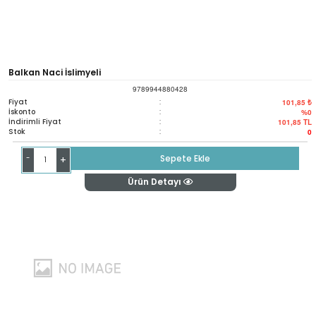
Balkan Naci İslimyeli
9789944880428
Fiyat
:
101,85 ₺
İskonto
:
%0
İndirimli Fiyat
:
101,85
TL
Stok
:
0
-
Sepete Ekle
+
Ürün Detayı