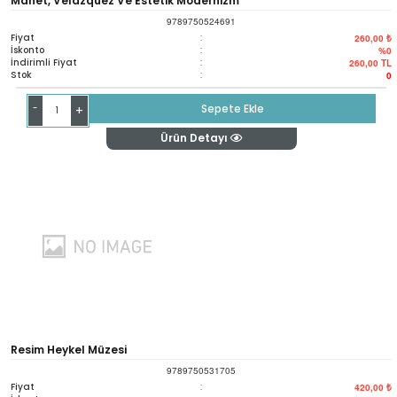
Manet, Velázquez Ve Estetik Modernizm
9789750524691
Fiyat
:
260,00 ₺
İskonto
:
%0
İndirimli Fiyat
:
260,00
TL
Stok
:
0
-
Sepete Ekle
+
Ürün Detayı
Resim Heykel Müzesi
9789750531705
Fiyat
:
420,00 ₺