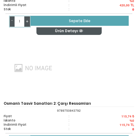
İskonto
:
%0
İndirimli Fiyat
:
420,00
TL
Stok
:
0
-
Sepete Ekle
+
Ürün Detayı
Osmanlı Tasvir Sanatları 2: Çarşı Ressamları
9789750843792
Fiyat
:
115,74 ₺
İskonto
:
%0
İndirimli Fiyat
:
115,74
TL
Stok
:
0