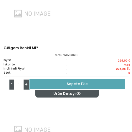
Gölgem Renkli Mi?
9789750708602
Fiyat
:
265,00 ₺
İskonto
:
%15
İndirimli Fiyat
:
225,25
TL
Stok
:
0
-
Sepete Ekle
+
Ürün Detayı