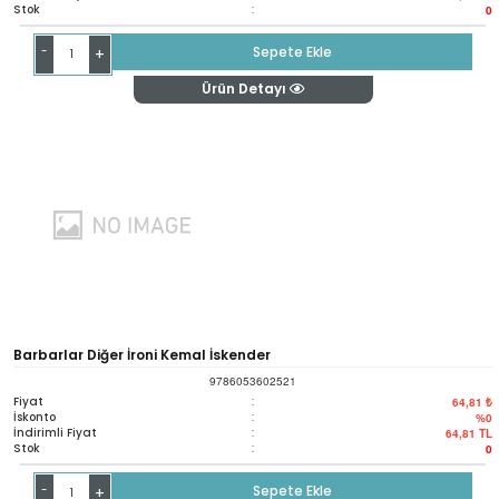
Stok
:
0
-
Sepete Ekle
+
Ürün Detayı
Barbarlar Diğer İroni Kemal İskender
9786053602521
Fiyat
:
64,81 ₺
İskonto
:
%0
İndirimli Fiyat
:
64,81
TL
Stok
:
0
-
Sepete Ekle
+