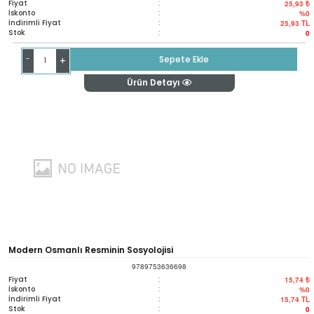
Fiyat
:
25,93 ₺
İskonto
:
%0
İndirimli Fiyat
:
25,93
TL
Stok
:
0
-
Sepete Ekle
+
Ürün Detayı
Modern Osmanlı Resminin Sosyolojisi
9789753636698
Fiyat
:
15,74 ₺
İskonto
:
%0
İndirimli Fiyat
:
15,74
TL
Stok
:
0