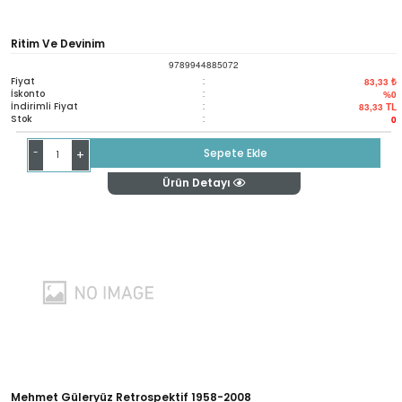
Ritim Ve Devinim
9789944885072
Fiyat
:
83,33 ₺
İskonto
:
%0
İndirimli Fiyat
:
83,33
TL
Stok
:
0
-
Sepete Ekle
+
Ürün Detayı
Mehmet Güleryüz Retrospektif 1958-2008