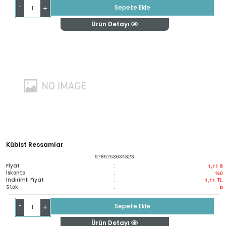
-
Sepete Ekle
+
Ürün Detayı
Kübist Ressamlar
9789753634823
Fiyat
:
1,11 ₺
İskonto
:
%0
İndirimli Fiyat
:
1,11
TL
Stok
:
0
-
Sepete Ekle
+
Ürün Detayı