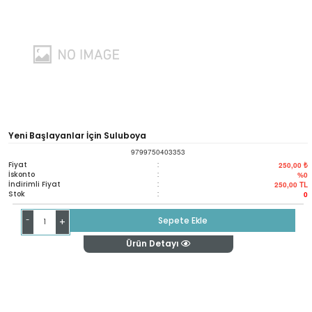
Yeni Başlayanlar İçin Suluboya
9799750403353
Fiyat
:
250,00 ₺
İskonto
:
%0
İndirimli Fiyat
:
250,00
TL
Stok
:
0
-
Sepete Ekle
+
Ürün Detayı