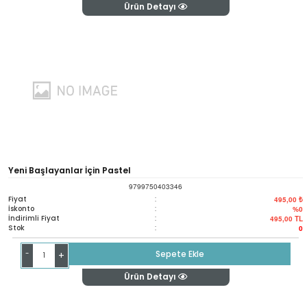
Ürün Detayı
Yeni Başlayanlar İçin Pastel
9799750403346
Fiyat
:
495,00 ₺
İskonto
:
%0
İndirimli Fiyat
:
495,00
TL
Stok
:
0
-
Sepete Ekle
+
Ürün Detayı