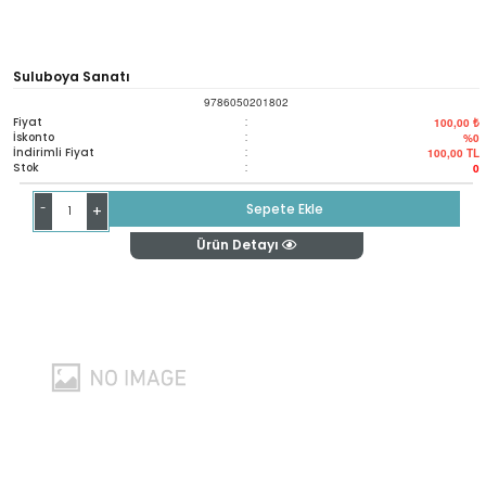
Suluboya Sanatı
9786050201802
Fiyat
:
100,00 ₺
İskonto
:
%0
İndirimli Fiyat
:
100,00
TL
Stok
:
0
-
Sepete Ekle
+
Ürün Detayı