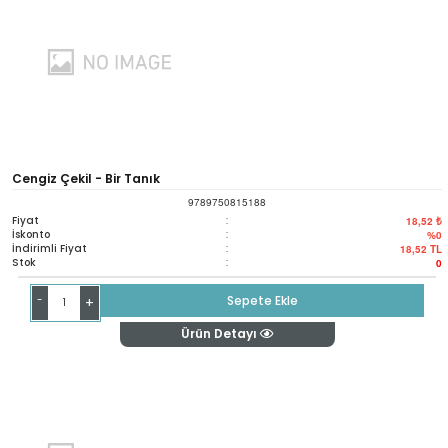
Cengiz Çekil - Bir Tanık
9789750815188
Fiyat
:
18,52 ₺
İskonto
:
%0
İndirimli Fiyat
:
18,52
TL
Stok
:
0
-
Sepete Ekle
+
Ürün Detayı