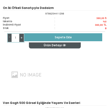
On İki Öfkeli Sanatçıyla Dadaizm
9786254411298
Fiyat
:
380,00 ₺
İskonto
:
%0
İndirimli Fiyat
:
380,00
TL
Stok
:
0
-
Sepete Ekle
+
Ürün Detayı
Van Gogh 500 Görsel Eşliğinde Yaşamı Ve Eserleri