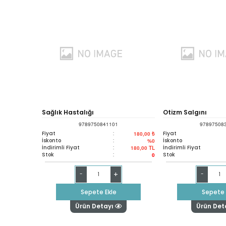
Sağlık Hastalığı
Otizm Salgını
9789750841101
97897508
Fiyat
:
Fiyat
180,00 ₺
İskonto
:
İskonto
%0
İndirimli Fiyat
:
İndirimli Fiyat
180,00
TL
Stok
:
Stok
0
+
-
-
Sepete Ekle
Sepete 
Ürün Detayı
Ürün Det