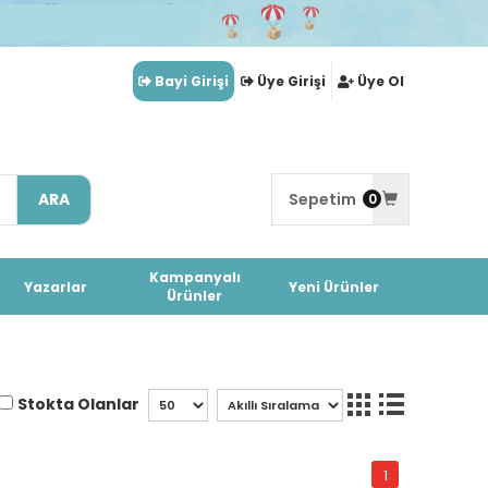
Bayi Girişi
Üye Girişi
Üye Ol
ARA
Sepetim
0
Kampanyalı
Yazarlar
Yeni Ürünler
Ürünler
Stokta Olanlar
1