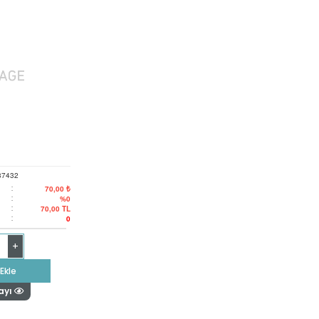
37432
:
70,00 ₺
:
%0
:
70,00
TL
:
0
+
Ekle
ayı