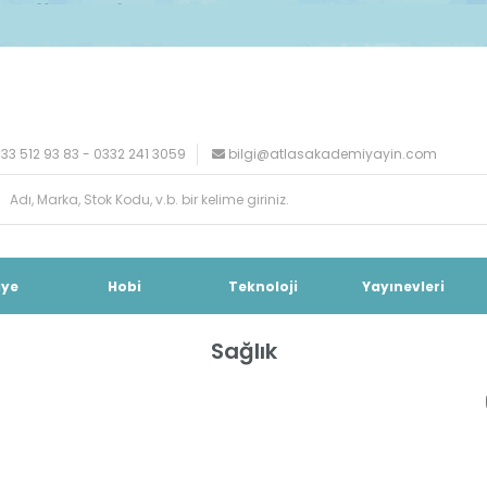
33 512 93 83 - 0332 241 3059
bilgi@atlasakademiyayin.com
iye
Hobi
Teknoloji
Yayınevleri
Sağlık