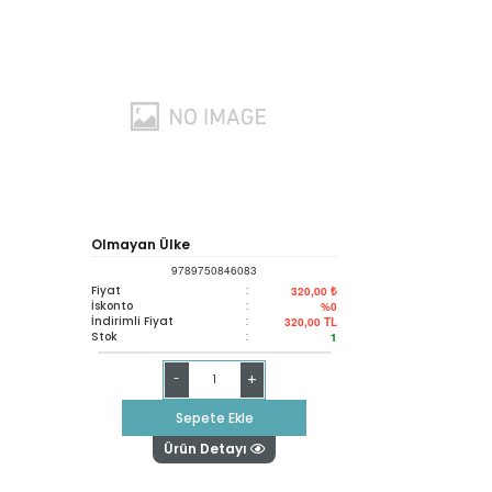
Olmayan Ülke
9789750846083
Fiyat
:
320,00 ₺
İskonto
:
%0
İndirimli Fiyat
:
320,00
TL
Stok
:
1
+
-
Sepete Ekle
Ürün Detayı