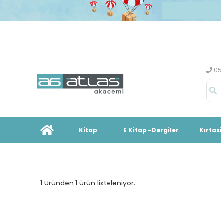
05
Kitap
E Kitap -Dergiler
Kırtas
1 Üründen 1 ürün listeleniyor.