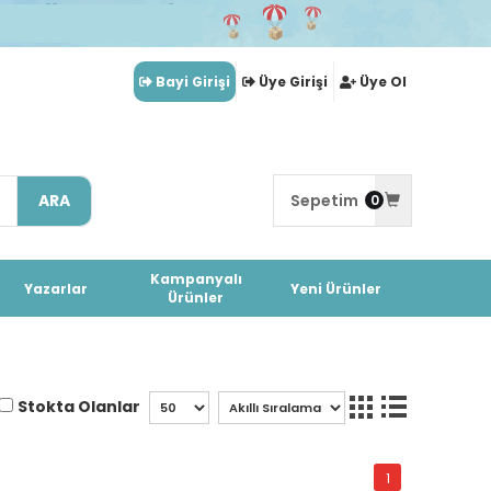
Bayi Girişi
Üye Girişi
Üye Ol
ARA
Sepetim
0
Kampanyalı
Yazarlar
Yeni Ürünler
Ürünler
Stokta Olanlar
1