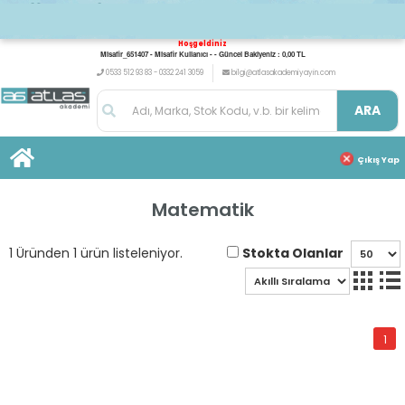
Hoşgeldiniz
Misafir_651407 - Misafir Kullanıcı - - Güncel Bakiyeniz : 0,00 TL
0533 512 93 83 - 0332 241 3059
bilgi@atlasakademiyayin.com
ARA
Çıkış Yap
Matematik
Stokta Olanlar
1 Üründen 1 ürün listeleniyor.
1