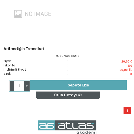
Aritmetiğin Temelleri
9789750815218
Fiyat
:
20,00 ₺
İskonto
:
%0
İndirimli Fiyat
:
20,00
TL
Stok
:
0
-
Sepete Ekle
+
Ürün Detayı
1