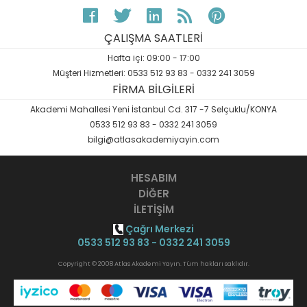
ÇALIŞMA SAATLERİ
Hafta içi: 09:00 - 17:00
Müşteri Hizmetleri: 0533 512 93 83 - 0332 241 3059
FİRMA BİLGİLERİ
Akademi Mahallesi Yeni İstanbul Cd. 317 -7 Selçuklu/KONYA
0533 512 93 83 - 0332 241 3059
bilgi@atlasakademiyayin.com
HESABIM
DİĞER
İLETİŞİM
Çağrı Merkezi
0533 512 93 83 - 0332 241 3059
Copyright © 2008 Atlas Akademi Yayın. Tüm hakları saklıdır.