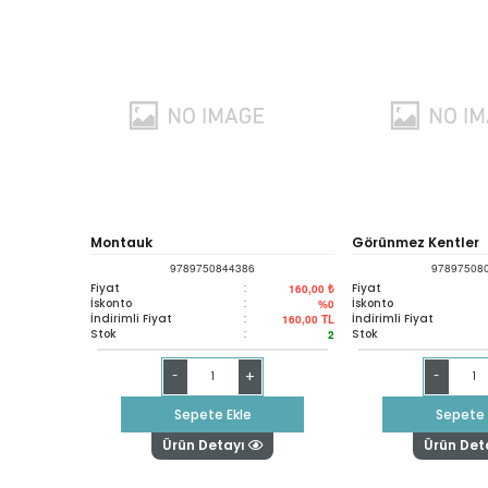
Montauk
Görünmez Kentler
9789750844386
97897508
Fiyat
:
Fiyat
160,00 ₺
İskonto
:
İskonto
%0
İndirimli Fiyat
:
İndirimli Fiyat
160,00
TL
Stok
:
Stok
2
+
-
-
Sepete Ekle
Sepete 
Ürün Detayı
Ürün Det