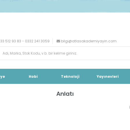
33 512 93 83 - 0332 241 3059
bilgi@atlasakademiyayin.com
iye
Hobi
Teknoloji
Yayınevleri
Anlatı