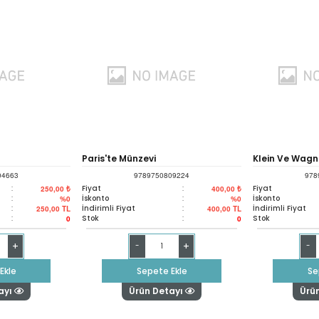
Paris'te Münzevi
Klein Ve Wagn
04663
9789750809224
978
:
Fiyat
:
Fiyat
250,00 ₺
400,00 ₺
:
İskonto
:
İskonto
%0
%0
:
İndirimli Fiyat
:
İndirimli Fiyat
250,00
TL
400,00
TL
:
Stok
:
Stok
0
0
+
+
-
-
Ekle
Sepete Ekle
Se
ayı
Ürün Detayı
Ürü