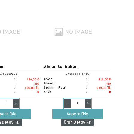
er
Alman Sonbaharı
9750839238
9786051418469
:
Fiyat
:
120,00 ₺
210,00 ₺
:
İskonto
:
%0
%0
:
İndirimli Fiyat
:
120,00
TL
210,00
TL
:
Stok
:
0
0
+
+
-
pete Ekle
Sepete Ekle
n Detayı
Ürün Detayı