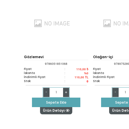
Gözlemevi
Olağan-içi
9786051851068
97897528
Fiyat
:
Fiyat
110,00 ₺
İskonto
:
İskonto
%0
İndirimli Fiyat
:
İndirimli Fiyat
110,00
TL
Stok
:
Stok
0
+
-
-
Sepete Ekle
Sepete 
Ürün Detayı
Ürün Det