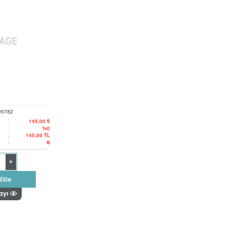
95782
:
145,00 ₺
:
%0
:
145,00
TL
:
0
+
Ekle
ayı