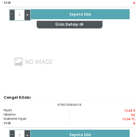
Stok
:
0
-
Sepete Ekle
+
Ürün Detayı
Cengel Kitabı
9789750806018
Fiyat
:
13,89 ₺
İskonto
:
%0
İndirimli Fiyat
:
13,89
TL
Stok
:
0
-
Sepete Ekle
+