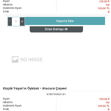
Fiyat
:
120,00 ₺
İskonto
:
%0
İndirimli Fiyat
:
120,00
TL
Stok
:
0
-
Sepete Ekle
+
Ürün Detayı
Küçük Yaşar’ın Öyküsü - Alucura Çayevi
9789750830181
Fiyat
:
100,00 ₺
İskonto
:
%0
İndirimli Fiyat
:
100,00
TL
Stok
:
0