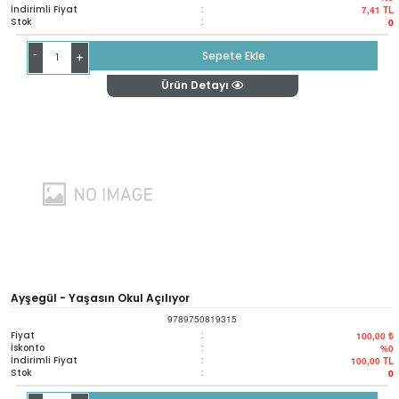
İndirimli Fiyat
:
7,41
TL
Stok
:
0
-
Sepete Ekle
+
Ürün Detayı
Ayşegül - Yaşasın Okul Açılıyor
9789750819315
Fiyat
:
100,00 ₺
İskonto
:
%0
İndirimli Fiyat
:
100,00
TL
Stok
:
0