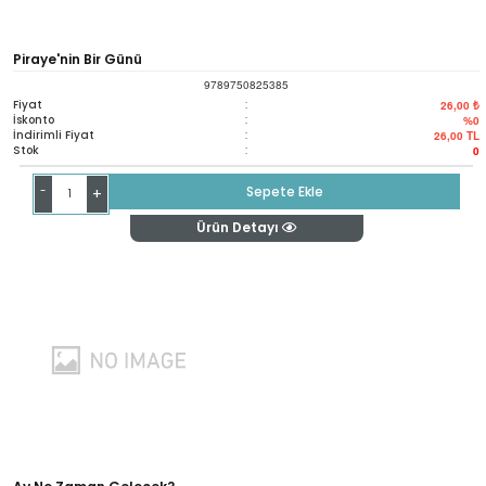
Piraye'nin Bir Günü
9789750825385
Fiyat
:
26,00 ₺
İskonto
:
%0
İndirimli Fiyat
:
26,00
TL
Stok
:
0
-
Sepete Ekle
+
Ürün Detayı