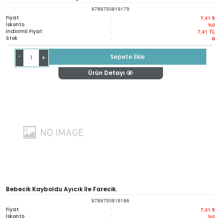
9789750819179
Fiyat
:
7,41 ₺
İskonto
:
%0
İndirimli Fiyat
:
7,41
TL
Stok
:
0
-
Sepete Ekle
+
Ürün Detayı
Bebecik Kayboldu Ayıcık İle Farecik.
9789750819186
Fiyat
:
7,41 ₺
İskonto
:
%0