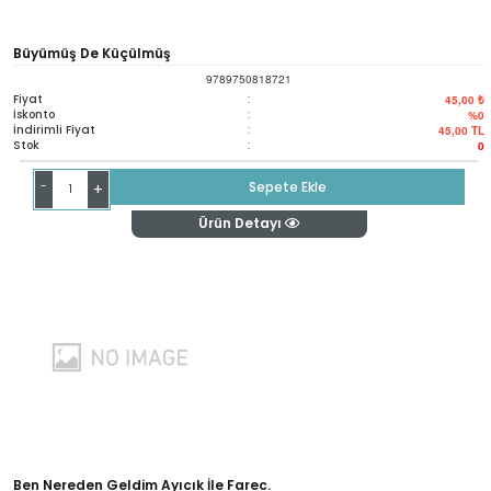
Büyümüş De Küçülmüş
9789750818721
Fiyat
:
45,00 ₺
İskonto
:
%0
İndirimli Fiyat
:
45,00
TL
Stok
:
0
-
Sepete Ekle
+
Ürün Detayı
Ben Nereden Geldim Ayıcık İle Farec.