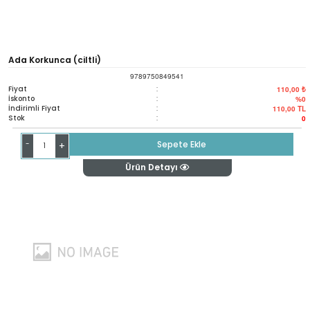
Ada Korkunca (ciltli)
9789750849541
Fiyat
:
110,00 ₺
İskonto
:
%0
İndirimli Fiyat
:
110,00
TL
Stok
:
0
-
Sepete Ekle
+
Ürün Detayı