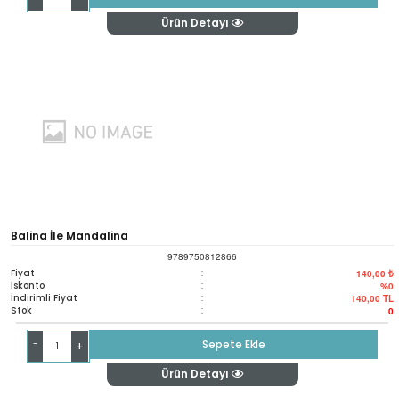
Ürün Detayı
Balina İle Mandalina
9789750812866
Fiyat
:
140,00 ₺
İskonto
:
%0
İndirimli Fiyat
:
140,00
TL
Stok
:
0
-
Sepete Ekle
+
Ürün Detayı