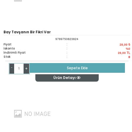
Bay Tavşanın Bir Fikri Var
9789750823824
Fiyat
:
28,00 ₺
İskonto
:
%0
İndirimli Fiyat
:
28,00
TL
Stok
:
0
-
Sepete Ekle
+
Ürün Detayı