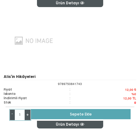
Ürün Detayı
Alis'in Hikâyeleri
9789750841743
Fiyat
:
12,00 ₺
İskonto
:
%0
İndirimli Fiyat
:
12,00
TL
Stok
:
0
-
Sepete Ekle
+
Ürün Detayı