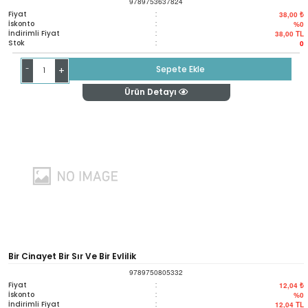
9789753637824
Fiyat
:
38,00 ₺
İskonto
:
%0
İndirimli Fiyat
:
38,00
TL
Stok
:
0
-
Sepete Ekle
+
Ürün Detayı
Bir Cinayet Bir Sır Ve Bir Evlilik
9789750805332
Fiyat
:
12,04 ₺
İskonto
:
%0
İndirimli Fiyat
:
12,04
TL