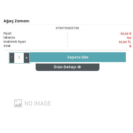
Ağaç Zamanı
9789750825798
Fiyat
:
55,00 ₺
İskonto
:
%0
İndirimli Fiyat
:
55,00
TL
Stok
:
0
-
Sepete Ekle
+
Ürün Detayı