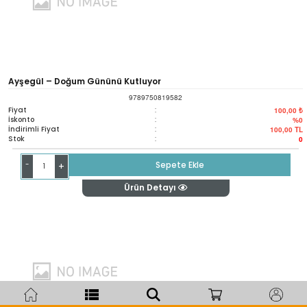
Ayşegül – Doğum Gününü Kutluyor
9789750819582
Fiyat
:
100,00 ₺
İskonto
:
%0
İndirimli Fiyat
:
100,00
TL
Stok
:
0
-
Sepete Ekle
+
Ürün Detayı