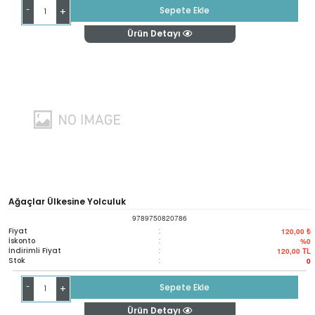
-
Sepete Ekle
+
Ürün Detayı
Ağaçlar Ülkesine Yolculuk
9789750820786
Fiyat
:
120,00 ₺
İskonto
:
%0
İndirimli Fiyat
:
120,00
TL
Stok
:
0
-
Sepete Ekle
+
Ürün Detayı