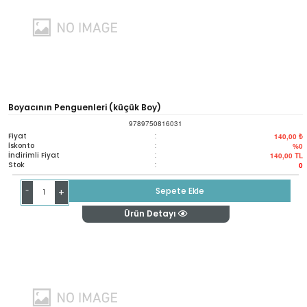
Boyacının Penguenleri (küçük Boy)
9789750816031
Fiyat
:
140,00 ₺
İskonto
:
%0
İndirimli Fiyat
:
140,00
TL
Stok
:
0
-
Sepete Ekle
+
Ürün Detayı