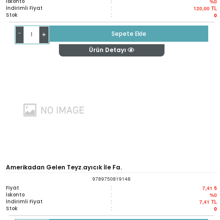
İskonto
:
%0
İndirimli Fiyat
:
120,00
TL
Stok
:
0
-
Sepete Ekle
+
Ürün Detayı
Amerikadan Gelen Teyz.ayıcık İle Fa.
9789750819148
Fiyat
:
7,41 ₺
İskonto
:
%0
İndirimli Fiyat
:
7,41
TL
Stok
:
0