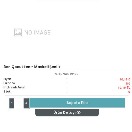
Ben Çocukken - Maskeli Şenlik
9789750819490
Fiyat
:
10,19 ₺
İskonto
:
%0
İndirimli Fiyat
:
10,19
TL
Stok
:
0
-
Sepete Ekle
+
Ürün Detayı