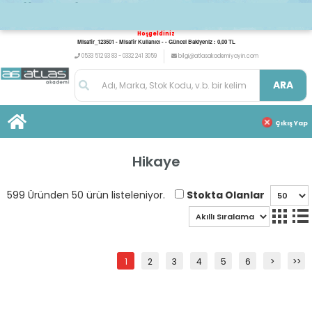
Hoşgeldiniz
Misafir_123501 - Misafir Kullanıcı - - Güncel Bakiyeniz : 0,00 TL
0533 512 93 83 - 0332 241 3059
bilgi@atlasakademiyayin.com
ARA
Çıkış Yap
Hikaye
Stokta Olanlar
599 Üründen 50 ürün listeleniyor.
1
2
3
4
5
6
>
>>