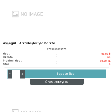
Ayşegül - Arkadaşlarıyla Parkta
9789750819575
Fiyat
:
90,00 ₺
İskonto
:
%0
İndirimli Fiyat
:
90,00
TL
Stok
:
0
-
Sepete Ekle
+
Ürün Detayı