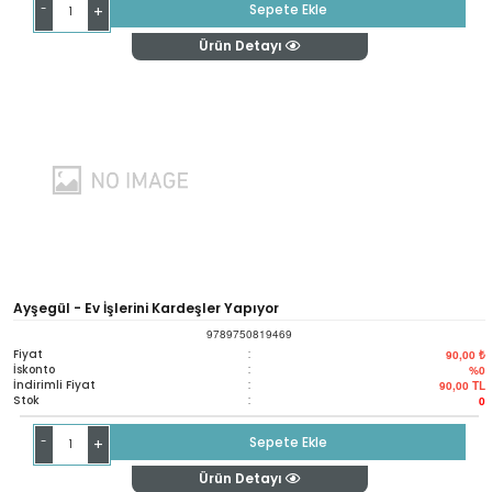
-
Sepete Ekle
+
Ürün Detayı
Ayşegül - Ev İşlerini Kardeşler Yapıyor
9789750819469
Fiyat
:
90,00 ₺
İskonto
:
%0
İndirimli Fiyat
:
90,00
TL
Stok
:
0
-
Sepete Ekle
+
Ürün Detayı