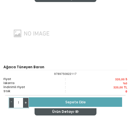
Ağaca Tüneyen Baron
9789750822117
Fiyat
:
320,00 ₺
İskonto
:
%0
İndirimli Fiyat
:
320,00
TL
Stok
:
0
-
Sepete Ekle
+
Ürün Detayı