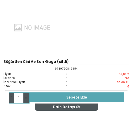
Böğürtlen Cini Ve Sarı Gaga (ciltli)
9789750815454
Fiyat
:
35,00 ₺
İskonto
:
%0
İndirimli Fiyat
:
35,00
TL
Stok
:
0
-
Sepete Ekle
+
Ürün Detayı