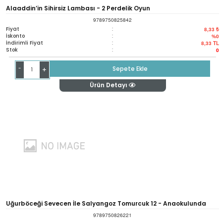
Alaaddin’in Sihirsiz Lambası - 2 Perdelik Oyun
9789750825842
Fiyat
:
8,33 ₺
İskonto
:
%0
İndirimli Fiyat
:
8,33
TL
Stok
:
0
-
Sepete Ekle
+
Ürün Detayı
Uğurböceği Sevecen İle Salyangoz Tomurcuk 12 - Anaokulunda
9789750826221