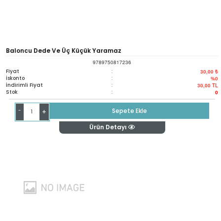
Baloncu Dede Ve Üç Küçük Yaramaz
9789750817236
Fiyat
:
30,00 ₺
İskonto
:
%0
İndirimli Fiyat
:
30,00
TL
Stok
:
0
-
Sepete Ekle
+
Ürün Detayı