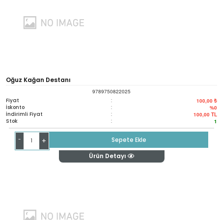
Oğuz Kağan Destanı
9789750822025
Fiyat
:
100,00 ₺
İskonto
:
%0
İndirimli Fiyat
:
100,00
TL
Stok
:
1
-
Sepete Ekle
+
Ürün Detayı