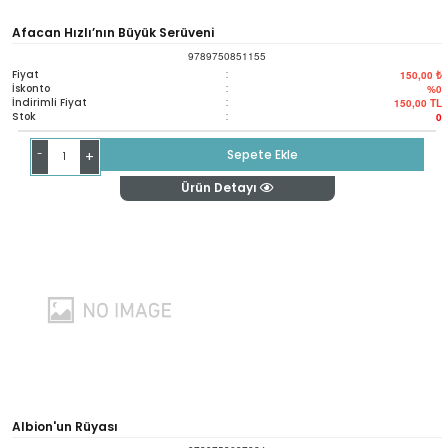
Afacan Hızlı’nın Büyük Serüveni
9789750851155
Fiyat
:
150,00 ₺
İskonto
:
%0
İndirimli Fiyat
:
150,00
TL
Stok
:
0
-
Sepete Ekle
+
Ürün Detayı
Albion'un Rüyası