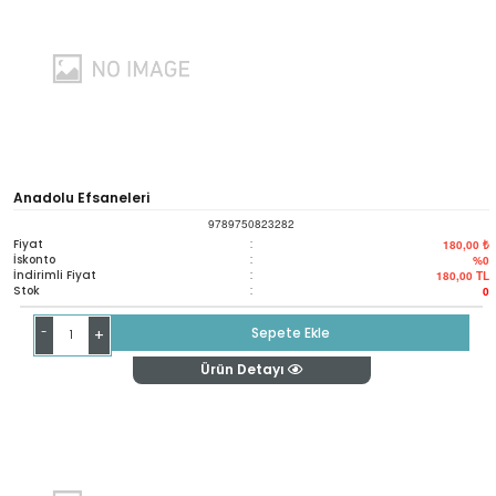
Anadolu Efsaneleri
9789750823282
Fiyat
:
180,00 ₺
İskonto
:
%0
İndirimli Fiyat
:
180,00
TL
Stok
:
0
-
Sepete Ekle
+
Ürün Detayı