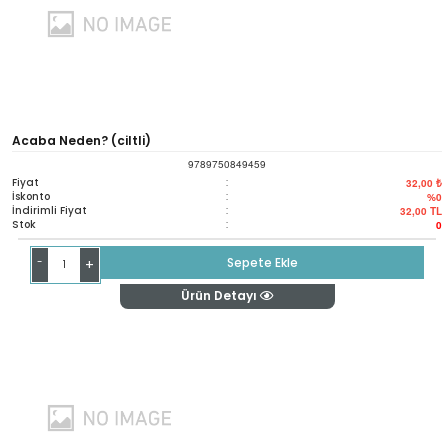
Acaba Neden? (ciltli)
9789750849459
Fiyat
:
32,00 ₺
İskonto
:
%0
İndirimli Fiyat
:
32,00
TL
Stok
:
0
-
Sepete Ekle
+
Ürün Detayı