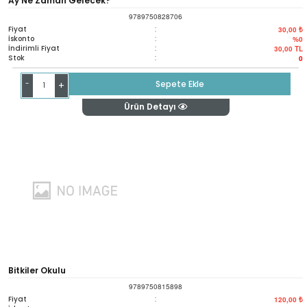
Ay Ne Zaman Gelecek?
9789750828706
Fiyat
:
30,00 ₺
İskonto
:
%0
İndirimli Fiyat
:
30,00
TL
Stok
:
0
-
Sepete Ekle
+
Ürün Detayı
Bitkiler Okulu
9789750815898
Fiyat
:
120,00 ₺