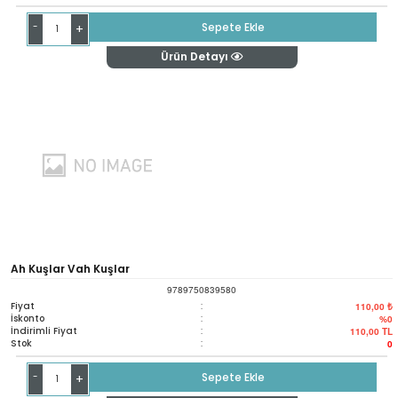
-
Sepete Ekle
+
Ürün Detayı
Ah Kuşlar Vah Kuşlar
9789750839580
Fiyat
:
110,00 ₺
İskonto
:
%0
İndirimli Fiyat
:
110,00
TL
Stok
:
0
-
Sepete Ekle
+