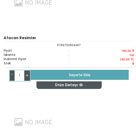
Afacan Resimler
9789750824487
Fiyat
:
180,00 ₺
İskonto
:
%0
İndirimli Fiyat
:
180,00
TL
Stok
:
0
-
Sepete Ekle
+
Ürün Detayı