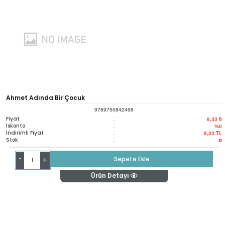
Ahmet Adında Bir Çocuk
9789750842498
Fiyat
:
8,33 ₺
İskonto
:
%0
İndirimli Fiyat
:
8,33
TL
Stok
:
0
-
Sepete Ekle
+
Ürün Detayı