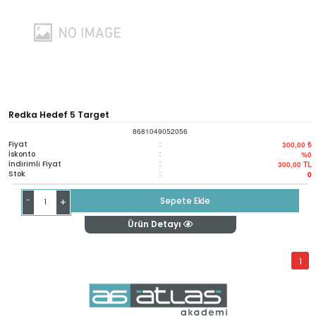
Redka Hedef 5 Target
8681049052056
Fiyat
:
300,00 ₺
İskonto
:
%0
İndirimli Fiyat
:
300,00
TL
Stok
:
0
-
Sepete Ekle
+
Ürün Detayı
1