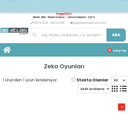
Hoşgeldiniz
Misafir_9963 - Misafir Kullanıcı - - Güncel Bakiyeniz : 0,00 TL
0533 512 93 83 - 0332 241 3059
bilgi@atlasakademiyayin.com
ARA
Çıkış Yap
Zeka Oyunları
Stokta Olanlar
1 Üründen 1 ürün listeleniyor.
1