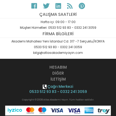
ÇALIŞMA SAATLERİ
Hafta içi: 09:00 - 17:00
Müşteri Hizmetleri: 0533 512 93 83 - 0332 241 3059
FİRMA BİLGİLERİ
Akademi Mahallesi Yeni İstanbul Cd. 317 -7 Selçuklu/KONYA
0533 512 93 83 - 0332 241 3059
bilgi@atlasakademiyayin.com
HESABIM
DİĞER
İLETİŞİM
Çağrı Merkezi
0533 512 93 83 - 0332 241 3059
Copyright © 2008 Atlas Akademi Yayın. Tüm hakları saklıdır.