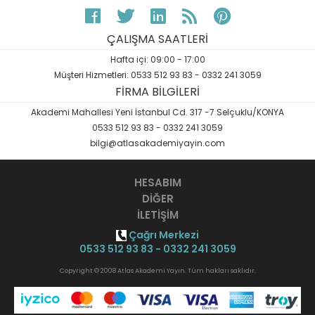
ÇALIŞMA SAATLERİ
Hafta içi: 09:00 - 17:00
Müşteri Hizmetleri: 0533 512 93 83 - 0332 241 3059
FİRMA BİLGİLERİ
Akademi Mahallesi Yeni İstanbul Cd. 317 -7 Selçuklu/KONYA
0533 512 93 83 - 0332 241 3059
bilgi@atlasakademiyayin.com
HESABIM
DİĞER
İLETİŞİM
Çağrı Merkezi
0533 512 93 83 - 0332 241 3059
Copyright © 2008 Atlas Akademi Yayın. Tüm hakları saklıdır.