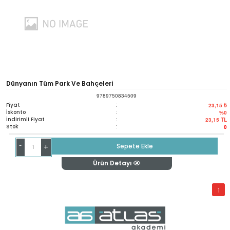
Dünyanın Tüm Park Ve Bahçeleri
9789750834509
Fiyat
:
23,15 ₺
İskonto
:
%0
İndirimli Fiyat
:
23,15
TL
Stok
:
0
-
Sepete Ekle
+
Ürün Detayı
1