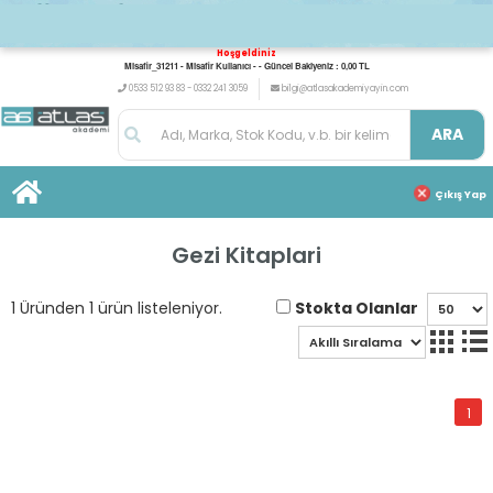
Hoşgeldiniz
Misafir_31211 - Misafir Kullanıcı - - Güncel Bakiyeniz : 0,00 TL
0533 512 93 83 - 0332 241 3059
bilgi@atlasakademiyayin.com
ARA
Çıkış Yap
Gezi Kitaplari
Stokta Olanlar
1 Üründen 1 ürün listeleniyor.
1