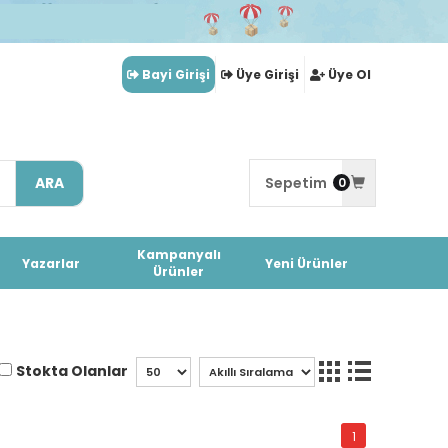
Bayi Girişi
Üye Girişi
Üye Ol
ARA
Sepetim
0
Kampanyalı
Yazarlar
Yeni Ürünler
Ürünler
Stokta Olanlar
1