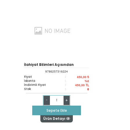
İlahiyat Bilimleri Açısından
9786257316224
Engellilik - I
Fiyat
:
450,00 ₺
İskonto
:
%0
İndirimli Fiyat
:
450,00
TL
Stok
:
0
+
-
Sepete Ekle
Ürün Detayı