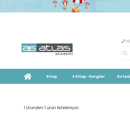
05
Kitap
E Kitap -Dergiler
Kırtas
1 Üründen 1 ürün listeleniyor.