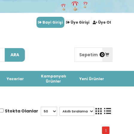
Bayi Girişi
Üye Girişi
Üye Ol
ARA
Sepetim
0
Kampanyalı
Yazarlar
Yeni Ürünler
Ürünler
Stokta Olanlar
1