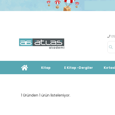
05
Kitap
E Kitap -Dergiler
Kırtas
1 Üründen 1 ürün listeleniyor.