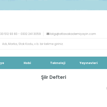
33 512 93 83 - 0332 241 3059
bilgi@atlasakademiyayin.com
iye
Hobi
Teknoloji
Yayınevleri
Şiir Defteri