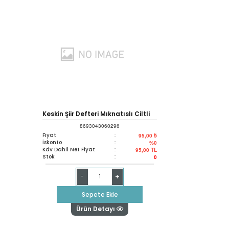
Keskin Şiir Defteri Mıknatıslı Ciltli
8693043060296
17*22
Fiyat
:
95,00 ₺
İskonto
:
%0
Kdv Dahil Net Fiyat
:
95,00
TL
Stok
:
0
+
-
Sepete Ekle
Ürün Detayı