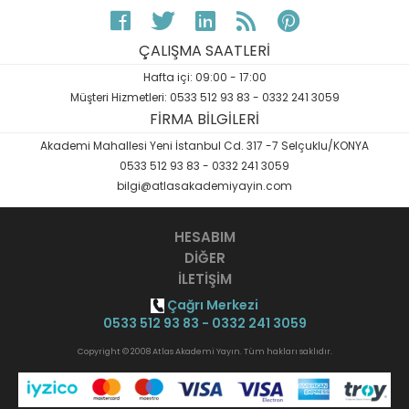
ÇALIŞMA SAATLERİ
Hafta içi: 09:00 - 17:00
Müşteri Hizmetleri: 0533 512 93 83 - 0332 241 3059
FİRMA BİLGİLERİ
Akademi Mahallesi Yeni İstanbul Cd. 317 -7 Selçuklu/KONYA
0533 512 93 83 - 0332 241 3059
bilgi@atlasakademiyayin.com
HESABIM
DİĞER
İLETİŞİM
Çağrı Merkezi
0533 512 93 83 - 0332 241 3059
Copyright © 2008 Atlas Akademi Yayın. Tüm hakları saklıdır.