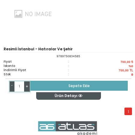
Resimli İstanbul - Hatıralar Ve Şehir
9789750834585
Fiyat
:
700,00 ₺
İskonto
:
%0
İndirimli Fiyat
:
700,00
TL
Stok
:
0
-
Sepete Ekle
+
Ürün Detayı
1