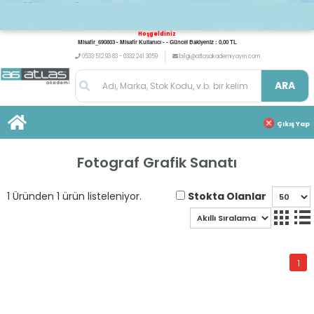
Hoşgeldiniz
Misafir_690803 - Misafir Kullanıcı - - Güncel Bakiyeniz : 0,00 TL
0533 512 93 83 - 0332 241 3059
bilgi@atlasakademiyayin.com
ARA
Çıkış Yap
Fotograf Grafik Sanatı
Stokta Olanlar
1 Üründen 1 ürün listeleniyor.
1