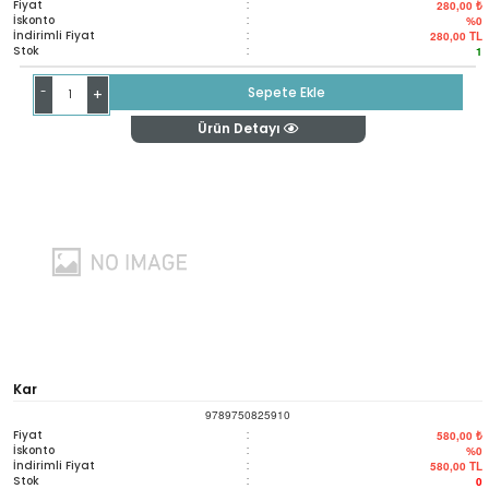
Fiyat
:
280,00 ₺
İskonto
:
%0
İndirimli Fiyat
:
280,00
TL
Stok
:
1
-
Sepete Ekle
+
Ürün Detayı
Kar
9789750825910
Fiyat
:
580,00 ₺
İskonto
:
%0
İndirimli Fiyat
:
580,00
TL
Stok
:
0