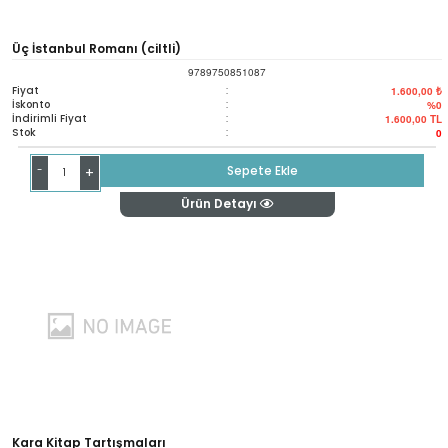
Üç İstanbul Romanı (ciltli)
9789750851087
Fiyat
:
1.600,00 ₺
İskonto
:
%0
İndirimli Fiyat
:
1.600,00
TL
Stok
:
0
-
Sepete Ekle
+
Ürün Detayı
Kara Kitap Tartışmaları