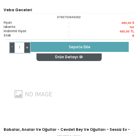
Veba Geceleri
9789750849282
Fiyat
:
480,00 ₺
İskonto
:
%0
İndirimli Fiyat
:
480,00
TL
Stok
:
0
-
Sepete Ekle
+
Ürün Detayı
Babalar, Analar Ve Oğullar - Cevdet Bey Ve Oğulları - Sessiz Ev -