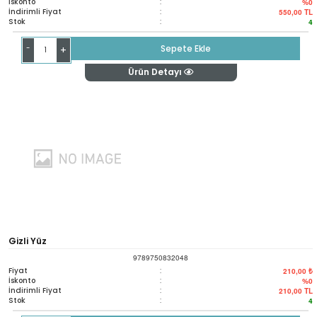
İskonto
:
%0
İndirimli Fiyat
:
550,00
TL
Stok
:
4
-
Sepete Ekle
+
Ürün Detayı
Gizli Yüz
9789750832048
Fiyat
:
210,00 ₺
İskonto
:
%0
İndirimli Fiyat
:
210,00
TL
Stok
:
4