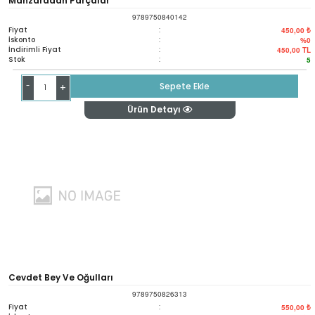
Manzaradan Parçalar
9789750840142
Fiyat
:
450,00 ₺
İskonto
:
%0
İndirimli Fiyat
:
450,00
TL
Stok
:
5
-
Sepete Ekle
+
Ürün Detayı
Cevdet Bey Ve Oğulları
9789750826313
Fiyat
:
550,00 ₺