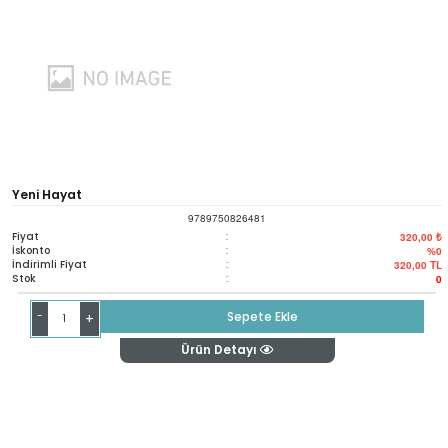
Yeni Hayat
9789750826481
Fiyat
:
320,00 ₺
İskonto
:
%0
İndirimli Fiyat
:
320,00
TL
Stok
:
0
-
Sepete Ekle
+
Ürün Detayı