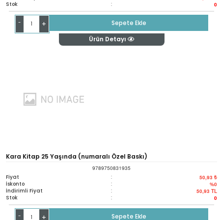
Stok
:
0
-
Sepete Ekle
+
Ürün Detayı
Kara Kitap 25 Yaşında (numaralı Özel Baskı)
9789750831935
Fiyat
:
50,93 ₺
İskonto
:
%0
İndirimli Fiyat
:
50,93
TL
Stok
:
0
-
Sepete Ekle
+