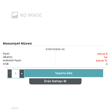
Masumiyet Müzesi
9789750826146
Fiyat
:
540,00 ₺
İskonto
:
%0
İndirimli Fiyat
:
540,00
TL
Stok
:
3
-
Sepete Ekle
+
Ürün Detayı