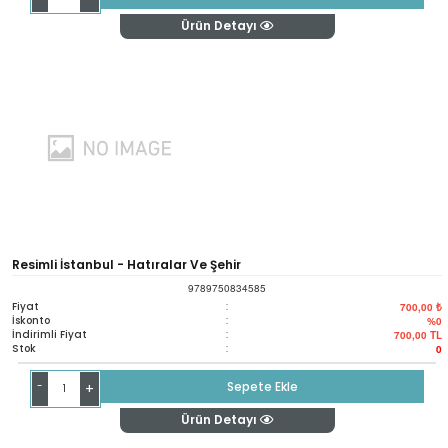
Ürün Detayı
Resimli İstanbul - Hatıralar Ve Şehir
9789750834585
Fiyat
:
700,00 ₺
İskonto
:
%0
İndirimli Fiyat
:
700,00
TL
Stok
:
0
-
Sepete Ekle
+
Ürün Detayı