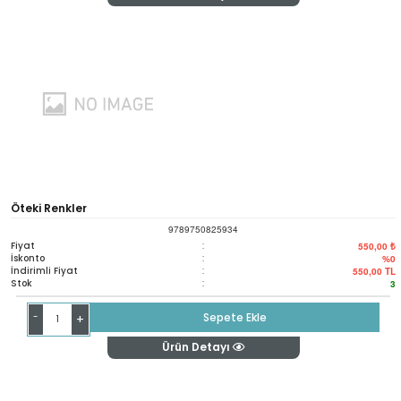
Öteki Renkler
9789750825934
Fiyat
:
550,00 ₺
İskonto
:
%0
İndirimli Fiyat
:
550,00
TL
Stok
:
3
-
Sepete Ekle
+
Ürün Detayı