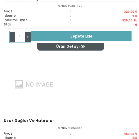
9789750851179
Fiyat
:
320,00 ₺
İskonto
:
%0
İndirimli Fiyat
:
320,00
TL
Stok
:
0
-
Sepete Ekle
+
Ürün Detayı
Uzak Dağlar Ve Hatıralar
9789750854446
Fiyat
:
450,00 ₺
İskonto
:
%0