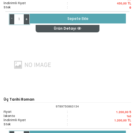
İndirimli Fiyat
:
450,00
TL
Stok
:
0
-
Sepete Ekle
+
Ürün Detayı
Üç Tarihi Roman
9789750863134
Fiyat
:
1.200,00 ₺
İskonto
:
%0
İndirimli Fiyat
:
1.200,00
TL
Stok
:
0