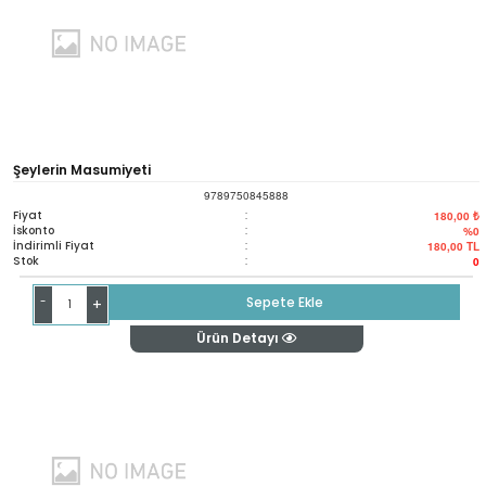
Şeylerin Masumiyeti
9789750845888
Fiyat
:
180,00 ₺
İskonto
:
%0
İndirimli Fiyat
:
180,00
TL
Stok
:
0
-
Sepete Ekle
+
Ürün Detayı