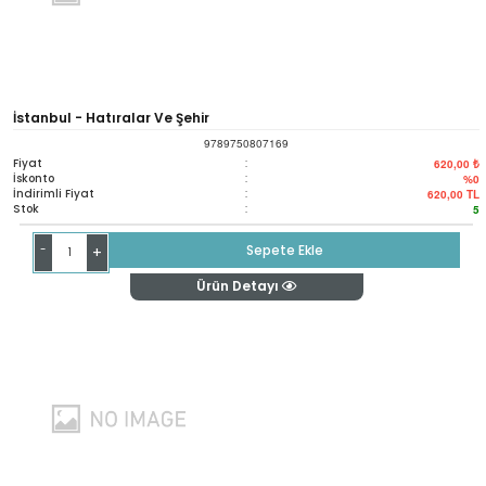
İstanbul - Hatıralar Ve Şehir
9789750807169
Fiyat
:
620,00 ₺
İskonto
:
%0
İndirimli Fiyat
:
620,00
TL
Stok
:
5
-
Sepete Ekle
+
Ürün Detayı