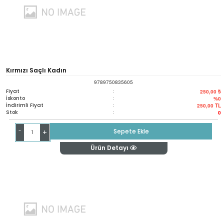
Kırmızı Saçlı Kadın
9789750835605
Fiyat
:
250,00 ₺
İskonto
:
%0
İndirimli Fiyat
:
250,00
TL
Stok
:
0
-
Sepete Ekle
+
Ürün Detayı