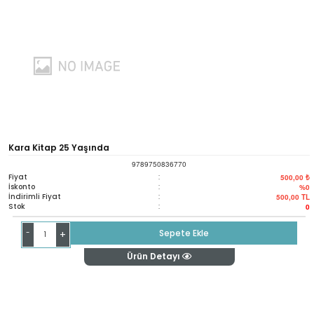
Kara Kitap 25 Yaşında
9789750836770
Fiyat
:
500,00 ₺
İskonto
:
%0
İndirimli Fiyat
:
500,00
TL
Stok
:
0
-
Sepete Ekle
+
Ürün Detayı