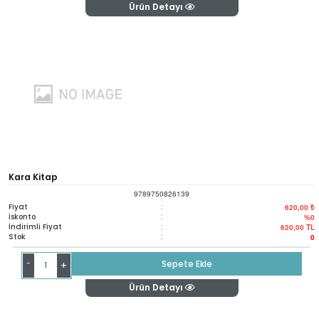
Ürün Detayı
Kara Kitap
9789750826139
Fiyat
:
620,00 ₺
İskonto
:
%0
İndirimli Fiyat
:
620,00
TL
Stok
:
0
-
Sepete Ekle
+
Ürün Detayı