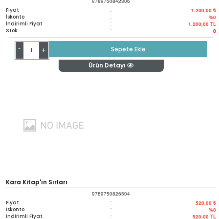
9789750842306
Kırmızı Saçlı Kadın
Fiyat
:
1.200,00 ₺
İskonto
:
%0
İndirimli Fiyat
:
1.200,00
TL
Stok
:
0
-
Sepete Ekle
+
Ürün Detayı
Kara Kitap'ın Sırları
9789750826504
Fiyat
:
520,00 ₺
İskonto
:
%0
İndirimli Fiyat
:
520,00
TL