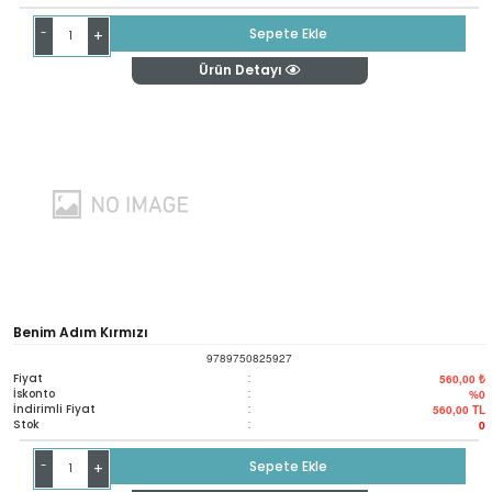
-
Sepete Ekle
+
Ürün Detayı
Benim Adım Kırmızı
9789750825927
Fiyat
:
560,00 ₺
İskonto
:
%0
İndirimli Fiyat
:
560,00
TL
Stok
:
0
-
Sepete Ekle
+