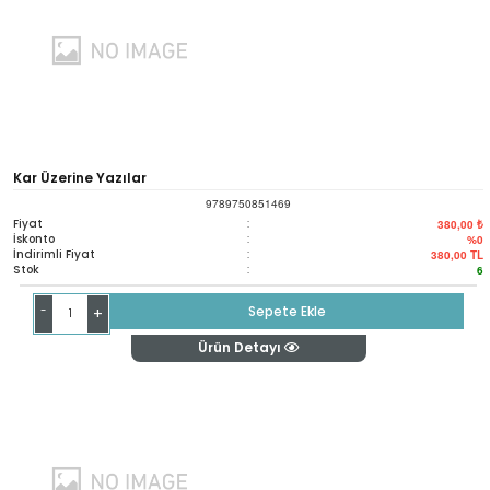
Kar Üzerine Yazılar
9789750851469
Fiyat
:
380,00 ₺
İskonto
:
%0
İndirimli Fiyat
:
380,00
TL
Stok
:
6
-
Sepete Ekle
+
Ürün Detayı