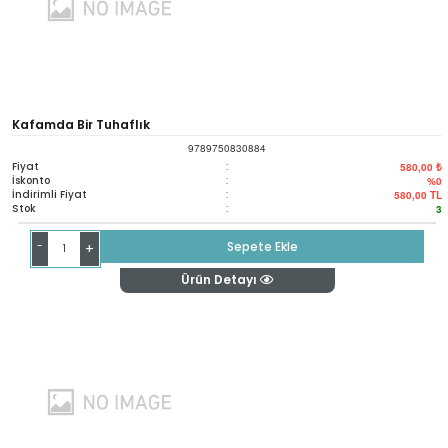
Kafamda Bir Tuhaflık
9789750830884
Fiyat
:
580,00 ₺
İskonto
:
%0
İndirimli Fiyat
:
580,00
TL
Stok
:
3
-
Sepete Ekle
+
Ürün Detayı