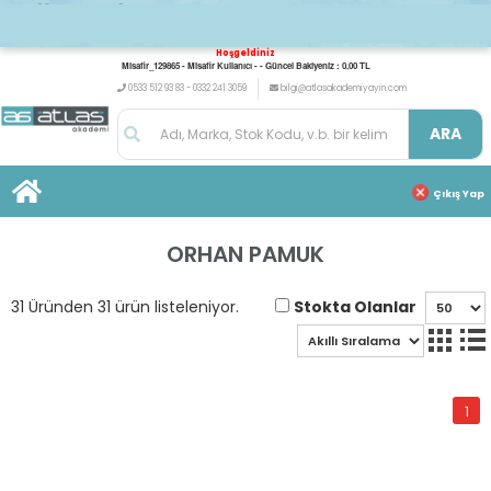
Hoşgeldiniz
Misafir_129865 - Misafir Kullanıcı - - Güncel Bakiyeniz : 0,00 TL
0533 512 93 83 - 0332 241 3059
bilgi@atlasakademiyayin.com
ARA
Çıkış Yap
ORHAN PAMUK
Stokta Olanlar
31 Üründen 31 ürün listeleniyor.
1