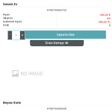
Sessiz Ev
9789750826702
Fiyat
:
380,00 ₺
İskonto
:
%0
İndirimli Fiyat
:
380,00
TL
Stok
:
2
-
Sepete Ekle
+
Ürün Detayı
Beyaz Kale
9789750826306