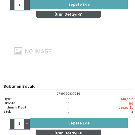
-
Sepete Ekle
+
Ürün Detayı
Babamın Bavulu
9789750837586
Fiyat
:
240,00 ₺
İskonto
:
%0
İndirimli Fiyat
:
240,00
TL
Stok
:
4
-
Sepete Ekle
+
Ürün Detayı