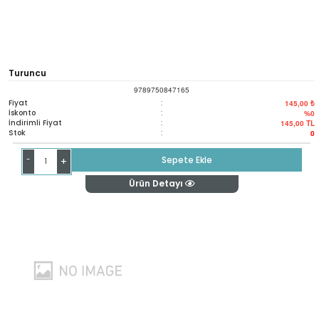
Turuncu
9789750847165
Fiyat
:
145,00 ₺
İskonto
:
%0
İndirimli Fiyat
:
145,00
TL
Stok
:
0
-
Sepete Ekle
+
Ürün Detayı