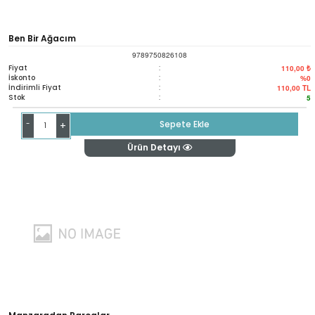
Ben Bir Ağacım
9789750826108
Fiyat
:
110,00 ₺
İskonto
:
%0
İndirimli Fiyat
:
110,00
TL
Stok
:
5
-
Sepete Ekle
+
Ürün Detayı