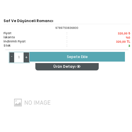
Saf Ve Düşünceli Romancı
9789750836800
Fiyat
:
320,00 ₺
İskonto
:
%0
İndirimli Fiyat
:
320,00
TL
Stok
:
3
-
Sepete Ekle
+
Ürün Detayı