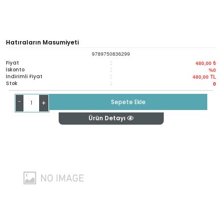
Hatıraların Masumiyeti
9789750836299
Fiyat
:
480,00 ₺
İskonto
:
%0
İndirimli Fiyat
:
480,00
TL
Stok
:
0
-
Sepete Ekle
+
Ürün Detayı