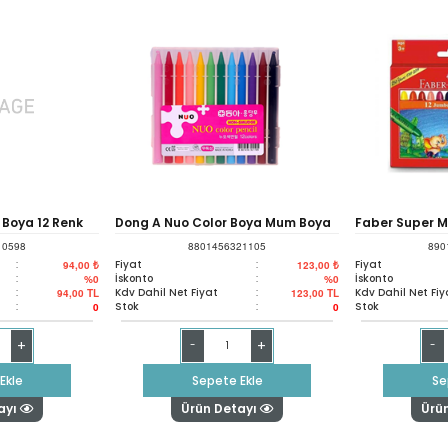
 Boya 12 Renk
Dong A Nuo Color Boya Mum Boya
Faber Super M
10598
8801456321105
890
Kalemi
12 Li Renkli 12
:
Fiyat
:
Fiyat
94,00 ₺
123,00 ₺
:
İskonto
:
İskonto
%0
%0
:
Kdv Dahil Net Fiyat
:
Kdv Dahil Net Fiy
94,00
TL
123,00
TL
:
Stok
:
Stok
0
0
+
+
-
-
Ekle
Sepete Ekle
Se
ayı
Ürün Detayı
Ürü