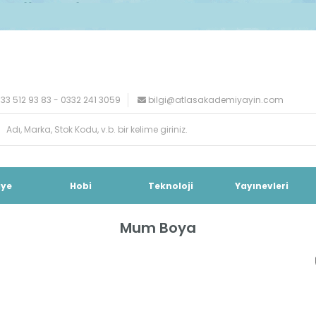
33 512 93 83 - 0332 241 3059
bilgi@atlasakademiyayin.com
iye
Hobi
Teknoloji
Yayınevleri
Mum Boya