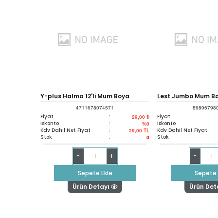
Y-plus Halma 12'li Mum Boya
Lest Jumbo Mum Bo
4711678074571
86806798
Cr1503
Kutu 6512
Fiyat
:
Fiyat
29,00 ₺
İskonto
:
İskonto
%0
Kdv Dahil Net Fiyat
:
Kdv Dahil Net Fiyat
29,00
TL
Stok
:
Stok
0
+
-
-
Sepete Ekle
Sepete 
Ürün Detayı
Ürün Det