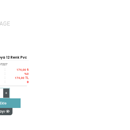
ya 12 Renk Pvc
07227
:
174,00 ₺
:
%0
:
174,00
TL
:
0
+
Ekle
ayı