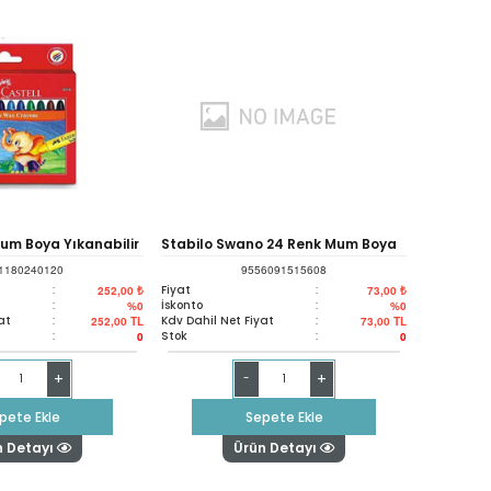
um Boya Yıkanabilir
Stabilo Swano 24 Renk Mum Boya
1180240120
9556091515608
0040
:
Fiyat
:
252,00 ₺
73,00 ₺
:
İskonto
:
%0
%0
at
:
Kdv Dahil Net Fiyat
:
252,00
TL
73,00
TL
:
Stok
:
0
0
+
+
-
pete Ekle
Sepete Ekle
n Detayı
Ürün Detayı