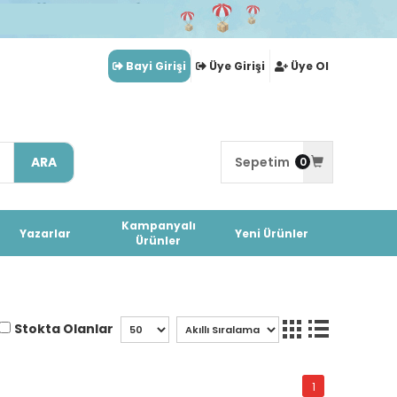
Bayi Girişi
Üye Girişi
Üye Ol
ARA
Sepetim
0
Kampanyalı
Yazarlar
Yeni Ürünler
Ürünler
Stokta Olanlar
1